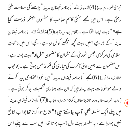
اَلحمدُ لِلّٰہ
(4)
”ماہنامہ فیضانِ مدینہ“ پڑھنے کی سعادت ملتی
نیوسٹی قصور، پنجاب)
رہتی ہے، اس میں مجھے مفتی قاسم صاحب کا مضمون
”آخر دُرست کیا
مَاشآءَ اللہ
بہت اچھا لگتا ہے۔
(5)
”ماہنامہ فیضانِ
ہے؟“
(غلام نبی، حیدرآباد)
مدینہ“ کے ذریعے ہمیں بہت کچھ سیکھنے کو مل رہا ہے، مجھے اس میں دعوتِ
اسلامی کی مرکزی مجلسِ شوریٰ کے نگران کا مضمون
بہت پسند ہے،
”فریاد“
اس مضمون سے ہمیں اپنی آخرت کی تیاری کی فکر حاصل ہوتی ہے۔
(محمد محبوب
(6)مجھے ”ماہنامہ فیضانِ مدینہ“ میں خود اعتمادی پیدا کرنے
عطاری، جڑانوالہ)
والے موضوعات بہت پسند ہیں کہ ان سے ہماری شخصیت اجاگر ہوتی ہے۔
(7)”ماہنامہ فیضانِ مدینہ“
(بنتِ اشرف، طالبہ درجہ ثالثہ جامعۃُ المدینہ گرلز، سمندری، پنجاب)
میں پہلے ایک سلسلہ
شائع ہوا کرتا تھا جو اب شائع
”کیا آپ جانتے ہیں؟“
نہیں ہورہا ہے، یہ سلسلہ بہت دل چسپ ہوتا تھا، میں سب سے پہلے اس