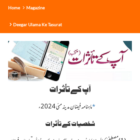
Home
Magazine
Deegar Ulama Ke Tasurat
آپ کے تأثرات
ماہنامہ فیضان مدینہ مئی 2024ء
*
شخصیات کے تأثرات