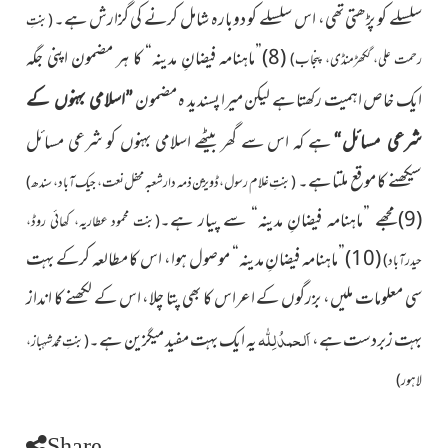
سلسلے کو پڑھتی تھی، اس سلسلے کو دوبارہ شامل کرنے کی گزارش ہے۔
(بنتِ
(8)”ماہنامہ فیضانِ مدینہ“ کا ہر مضمون اپنی جگہ
رحمت علی، گکھڑمنڈی، پنجاب)
ایک خاص اہمیت رکھتا ہے لیکن میرا پسندید ہ مضمون
”اسلامی بہنوں کے
ہے کہ اس سے گھر بیٹھے اسلامی بہنوں کو شرعی مسائل
شرعی مسائل“
سیکھنے کا موقع ملتا ہے۔
(بنتِ غلام رسول، ڈویژن ذمہ دار شعبہ محفل نعت، جیک آباد، سندھ)
(9)مجھے ”ماہنامہ فیضانِ مدینہ“ سے پیار ہے۔
(بنت محمود عطاریہ، کھائی روڈ،
(10)”ماہنامہ فیضانِ مدینہ“ موصول ہوا، اس کا مطالعہ کرکے بہت
حیدرآباد)
سی معلومات ملیں، بزرگوں کے اعراس کا بھی پتا چلا، اس کے لکھنے کا انداز
اَلحمدُ لِلّٰہ
بہت زبردست ہے،
یہ ایک بہت مفید میگزین ہے۔
(بنتِ محمد شہباز،
لاہور)
Share