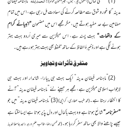
اَلحمدُ لِلّٰہ
(1)مصطفیٰ کمال
:
”ماہنامہ فیضانِ
(اسکول ٹیچر، بنوں، خیبرپختون خواہ)
مدینہ“ کا غور و شوق سے مطالعہ کرنے کی سعادت
مل رہی ہے، اس میں تمام
مضامین بے حد مفید ہوتے ہیں، مگر مجھے اس میں مضمون
”انبیائے کرام
بہت پسند ہے، اس میگزین سے میری اُردو بہت بہتر
کے واقعات“
ہونے لگی ہے اور ذخیرۂ الفاظ کے ساتھ تلفظ بھی بہت بہتر ہورہے ہیں۔
متفرق تأثرات و تجاویز
(2)”ماہنامہ فیضانِ مدینہ“ ایک بہت ہی پیارا، شاندار اور بہت ہی
لاجواب اسلامی میگزین ہے، مجھے ہر مہینے نئے ”ماہنامہ فیضانِ مدینہ“ آنے
کا انتظار رہتا ہے۔
(3)”ماہنامہ فیضانِ مدینہ“ میں جو
(محمد طیب عطاری، کراچی)
شائع ہوتا ہے وہ بہت باکمال اور دل پذیر ہوتا ہے ایسا لگتا ہے
”سفرنامہ“
جیسے پڑھنے والا بھی ساتھ سفر کررہا ہو۔
(محمد محسن رضا، طالبِ علم درجہ رابعہ جامعۃُ المدینہ