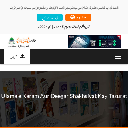
اردو
ماہنامہ خواتین
شوال المکرم / ذولقعدۃ الحرام 1445 ھ | مئی 2024 ء 
شمارہ
Toggl
navig
Ulama e Karam Aur Deegar Shakhsiyat Kay Tasurat