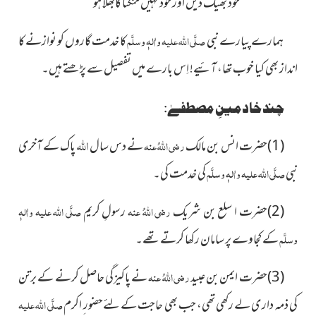
خود بھیک دیں اور خود کہیں منگتا کابھلا ہو
ہمارے پیارے نبی
صلَّی اللہ علیہ واٰلہٖ وسلَّم
کا خدمت گاروں کو نوازنے کا
انداز بھی کیا خوب تھا، آئیے! اِس بارے میں تفصیل سے پڑھتے ہیں۔
چندخادمینِ مصطفےٰ:
اللہ
(1)حضرت انس بن مالک
رضی اللہُ عنہ
نے دس سال
پاک
کے آخری
نبی
صلَّی اللہ علیہ واٰلہٖ وسلَّم
کی خدمت کی۔
(2)حضرت ا سلع بن شریک
رضی اللہُ عنہ
رسولِ کریم
صلَّی اللہ علیہ واٰلہٖ
وسلَّم
کے کجاوے پر سامان رکھا کرتے تھے۔
(3)حضرت ایمن بن عبید
رضی اللہُ عنہ
نے پاکیزگی حاصل کرنے کے برتن
کی ذمہ دار ی لے رکھی تھی، جب بھی حاجت کے لئےحضور ِ اکرم
صلَّی اللہ علیہ