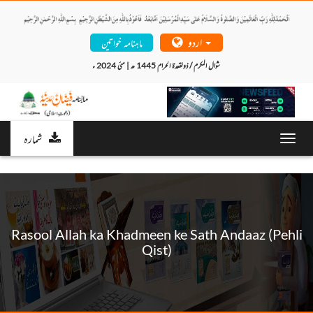
اردو
ماہنامہ خواتین
شوال المکرم / ذولقعدۃ الحرام 1445 ھ | مئی 2024 ء 
شمارہ
Toggl
navig
Rasool Allah ka Khadmeen ke Sath Andaaz (Pehli
Qist)