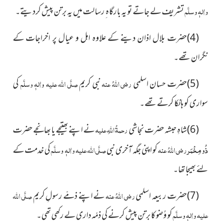
واٰلہٖ وسلَّم
تشریف لے جاتے تو یہ بارگاہ ِ رسالت میں یہ برتن پیش کردیتے۔
(4)حضرت بلال اذان دینے کے علاوہ اہل و عیال پر اخراجات
کے
نگران تھے۔
(5)حضرت حسان اسلمی
رضی اللہُ عنہ
نبی کریم
صلَّی اللہ علیہ واٰلہٖ وسلَّم
کی
سواری کو ہانکا کرتے تھے۔
(6)شاہِ حبشہ حضرت نجاشی
رحمۃُ اللہِ علیہ
نے اپنے بھتیجے یا بھانجے حضرت
ذُو مِخْمَر
رضی اللہُ عنہ
کو اپنی جگہ آخری نبی
صلَّی اللہ علیہ واٰلہٖ وسلَّم
کی خدمت کے
لئے بھیجا تھا۔
(7)حضرت ربیعہ اسلمی
رضی اللہُ عنہ
نے اپنے ذمّے رسولِ کریم
صلَّی اللہ
علیہ واٰلہٖ وسلَّم
کو وُضو کا برتن پیش کرنے کی ذمّہ داری لے رکھی تھی۔