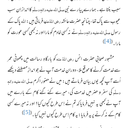
سبب بنتا ہے۔ہمارے پیار ے نبی
صلَّی اللہ علیہ واٰلہٖ وسلَّم
کا انداز اِن سب
اللہ
عیوب سے پاک تھا، چنانچہ حضرت عائشہ
رضی اللہُ عنہ
فرماتی ہیں:
پاک کے
ا
رسول
صلَّی اللہ علیہ واٰلہٖ وسلَّم
نے نہ کسی خادم کو مارا اور نہ کبھی کسی عورت کو
[4]
)
(
مارا۔
مشہور صحابی حضرت انس
رضی اللہُ عنہ
کو بارگاہِ رسالت میں چھوٹی عمر
سےخدمت کرنے کا موقع ملا، دورانِ خدمت آپ نے جو اندازِ مصطفےٰ دیکھے
اُسے آپ کچھ یوں بیان فرماتے ہیں: میں نےحضورِ اکرم
صلَّی اللہ علیہ واٰلہٖ
وسلَّم
کی سفر و حضر میں خدمت کی، میرے کئے گئے کام کے بارے میں
آپ نے کبھی یہ نہیں فرمایا کہ تم نے اِس طرح کیوں کیا؟ اور نہ میرے کسی
[5]
)
(
کام کے نہ کرنے پریہ فرمایا:یہ کام اِس طرح کیوں نہیں کیا۔