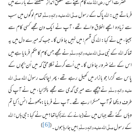
حضرت انس
رضی اللہُ عنہ
کام لینے سے متعلق اندازِ مصطفےٰ کے بارے میں
اللہ
فرماتے ہیں:
پاک کے رسول
صلَّی اللہ علیہ واٰلہٖ وسلَّم
تمام لوگوں میں سب
سے زیادہ اچھے اخلاق والے تھے، آپ نے ایک دن مجھے کسی کام سے
اللہ
بھیجا، میں نے کہا:
کی قسم! میں نہیں جا ؤں گا۔جب کہ میرے دل میں یہ
اللہ
تھا کہ
کے نبی
صلَّی اللہ علیہ واٰلہٖ وسلَّم
نے مجھے جس کام کا حکم فرمایا ہے میں
اس کے لئے ضرور جا ؤں گا۔میں اُسےکرنے نکلاحتیٰ کہ میں اُن بچوں کے
اللہ
پاس سے گزرا جو بازار میں کھیل رہے تھے، پھر اچانک رسولُ
صلَّی اللہ
علیہ واٰلہٖ وسلَّم
نے پیچھے سے میری گدی سے مجھے پکڑ لیا، میں نے آپ کی
طرف دیکھا تو آپ مسکرا رہے تھے۔آپ نے فرمایا: چھوٹے انس! کیا تم
اللہ
وہاں گئے تھے جہاں میں نے
کہاتھا؟میں نے کہا:جی ہاں!
(جانے کے لئے)
[6]
)
(
کے رسول
صلَّی اللہ علیہ واٰلہٖ وسلَّم
!میں جارہا ہوں۔