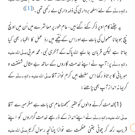
[1]
)
(
واٰلہٖ وسلَّم
کے لئے اسلحہ برداری کی ذمّہ داری لے رکھی تھی۔
یہ جتنے کام اوپر ذکر کئے گئے ہیں، عام طور پر معاشرے میں
اُن میں اونچ
نیچ ہو جانا معمول کی بات ہےاور اِس کے نتیجے میں
ردّ ِ عمل کا اظہار بھی کیا
اللہ
پاک کے
آخری نبی، محمد عربی
صلَّی اللہ علیہ
جاتا ہے لیکن قربان جائیے
واٰلہٖ وسلَّم
پر! آپ نے اپنے خدمت گاروں کے ساتھ بے مثال شفقت و
مہربانی کا برتاؤ رکھا اِس سلسلے میں کرم نواز آقا
صلَّی اللہ علیہ واٰلہٖ وسلَّم
کے
کریمانہ اندا ز آپ بھی پڑھئے:
(1)خدمت کرنے والوں کو حقیر سمجھنا عام سی بات ہے مگر
میرے آقا
صلَّی اللہ علیہ واٰلہٖ وسلَّم
نے اپنے انداز کے ذریعے خدمت
گزاروں کو اپنے
رسولِ کریم
صلَّی اللہ علیہ
قریب رکھ کر چوٹی جتنی عظمت سے نوازا چنانچہ