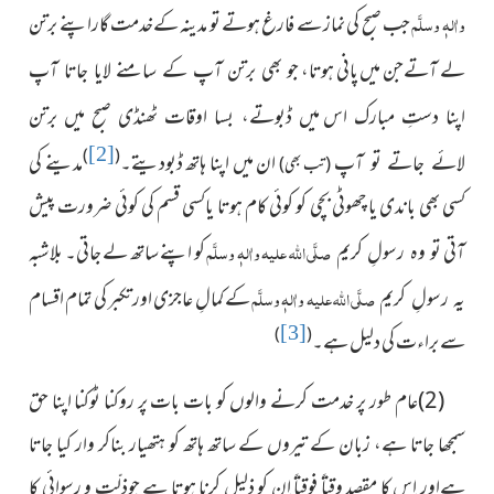
واٰلہٖ وسلَّم
جب صبح کی نماز سے فارغ ہوتے تو مدینہ کےخدمت گاراپنے برتن
لے آتےجن میں پانی ہوتا،
جو بھی برتن آپ کے سامنے لایا جاتا آپ
اپنا دستِ مبارک اس
میں ڈبوتے، بسا اوقات ٹھنڈی صبح میں برتن
[2]
)
(
ان میں اپنا ہاتھ ڈبودیتے۔
مدینے کی
لائے جاتے تو آپ
(تب بھی)
کسی بھی باندی
يا چھوٹی بچی کو کوئی کام ہوتا یاکسی قسم کی کوئی ضرورت پیش
آتی
صلَّی اللہ علیہ واٰلہٖ وسلَّم
کو اپنے ساتھ لے جاتی۔ بلاشبہ
تو وہ رسولِ کریم
صلَّی اللہ علیہ واٰلہٖ وسلَّم
کے کمالِ عاجزی اور تکبر کی تمام
اقسام
یہ رسولِ کریم
[3]
)
(
سے براءت کی دلیل ہے۔
(2)عام طور پر خدمت کرنے والوں کو بات بات پر روکنا ٹوکنا اپنا حق
سمجھا جاتا ہے، زبان کے تیروں کے ساتھ ہاتھ کو ہتھیار بناکر وار کیا جاتا
ہےاور اِس کا مقصد وقتاً فوقتاً اِن کو ذلیل کرنا ہوتا ہے جوذلّت و رسوائی کا