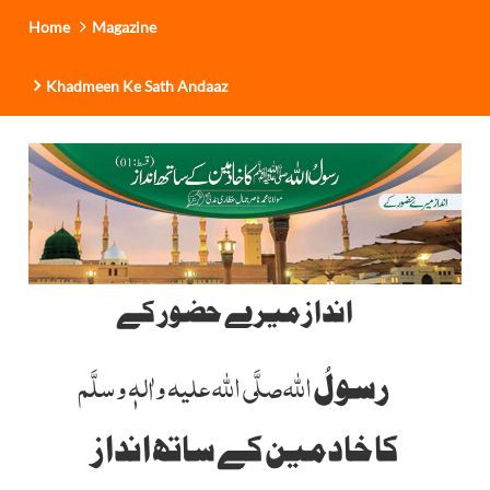
Home
Magazine
Khadmeen Ke Sath Andaaz
انداز میرے حضور کے
اللہ
صلَّی اللہ علیہ واٰلہٖ وسلَّم
رسولُ
کاخادمین کے ساتھ انداز