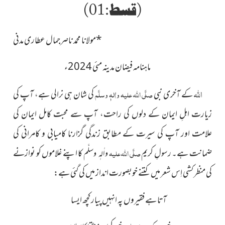
(قسط:01)
*
مولانا محمد ناصرجمال عطاری مدنی
ماہنامہ فیضان مدینہ مئی 2024ء
اللہ
کے آخری نبی
صلَّی اللہ علیہ واٰلہٖ وسلَّم
کی شان ہی نرالی ہے، آپ کی
زیارت اہلِ ایمان کے دلوں کی راحت، آپ سے محبت کامل ایمان کی
علامت اور آپ کی سیرت کے مطابق زندگی گزارنا کامیابی و کامرانی کی
ضمانت ہے۔ رسولِ کریم
صلَّی اللہ علیہ
کا اپنے غلاموں کو نوازنے
واٰلہٖ وسلَّم
کی منظر کشی اِس شعر میں کتنے
خوبصورت انداز میں کی گئی ہے:
آتا ہے فقیروں پہ انہیں پیار کچھ ایسا