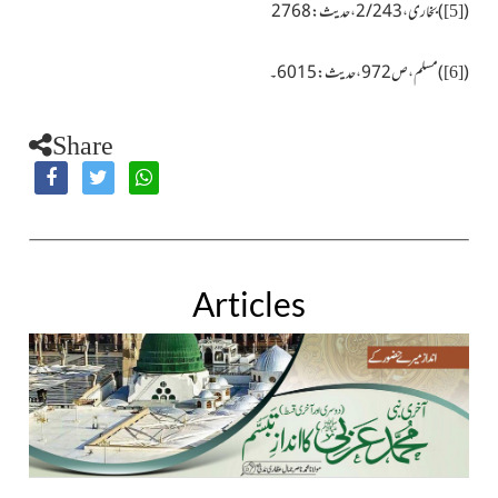
(
)
بخاری،2/243،حدیث:2768
[5]
(
)
مسلم،ص972،حدیث: 6015۔
[6]
Share
Articles