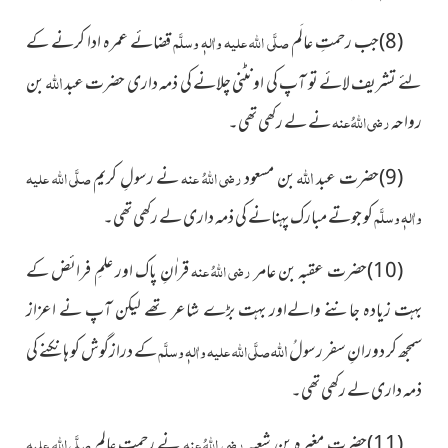
(8)جب رحمتِ عالَم
صلَّی اللہ علیہ واٰلہٖ وسلَّم
قضائے عمرہ ادا کرنے
کے
اللہ
لئے تشریف لائے تو آپ کی اونٹنی چلانے کی ذمہ داری حضرت عبد
بن
رواحہ
رضی اللہُ عنہ
نے لے رکھی تھی۔
اللہ
(9)حضرت عبد
بن مسعود
رضی اللہُ عنہ
نے رسولِ کریم
صلَّی اللہ علیہ
واٰلہٖ وسلَّم
کو جوتے مبارک پہنانے کی ذمہ داری لے رکھی تھی۔
(10)حضرت عقبہ بن عامر
رضی اللہُ عنہ
قراٰنِ پاک اور علمِ فرائض کے
بہت زیادہ جاننے والےاور بہت بڑے شاعر تھے لیکن آپ نے اعزاز
اللہ
سمجھ کر دورانِ سفر رسولُ
صلَّی اللہ علیہ واٰلہٖ وسلَّم
کے درازگوش کو ہانکنے کی
ذمہ داری لے رکھی تھی۔
(11)حضرت مغیرہ بن شعبہ
رضی اللہُ عنہ
نے رحمتِ عالم
صلَّی اللہ علیہ