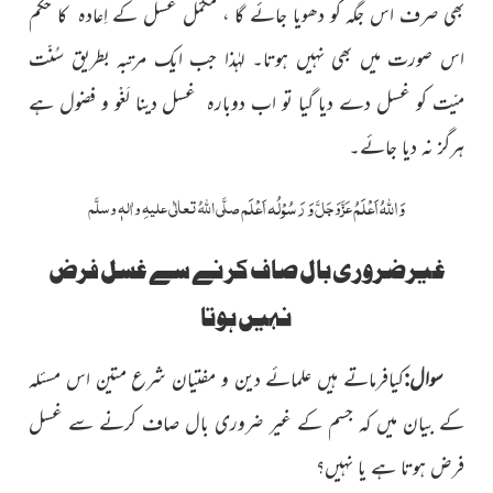
بھی صرف اس جگہ کو دھویا جائے گا ، مکمّل غسل کے اِعادہ کا حکم
اس صورت میں بھی نہیں ہوتا۔ لہٰذا جب ایک مرتبہ بطریق سُنّت
میّت کو غسل دے دیا گیا تو اب دوبارہ غسل دینا لَغْو و فضول ہے
ہرگز نہ دیا جائے۔
وَاللہُ اَعْلَمُ
وَ رَسُوْلُہ اَعْلَم
عَزَّوَجَلَّ
صلَّی اللّٰہُ تعالٰی علیہِ واٰلہٖ وسلَّم
غیرضروری بال صاف کرنے سے غسل فرض
نہیں ہوتا
سوال:
کیافرماتے ہیں علمائے دین و مفتیان شرع متین اس مسئلہ
کے بیان میں کہ جسم کے غیر ضروری بال صاف کرنے سے غسل
فرض ہوتا ہے یا نہیں؟