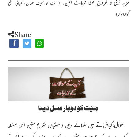
مزید ترقی و عُروج عطا فرمائے اٰمین۔
( بنتِ محمد لطیف عطاریہ، کھیالی ضلع
گوجرانوالہ)
Share
مَیِّت کو دوبار غسل دینا
سوال:
کیافرماتے ہیں علمائے دین و مفتیان شرع متین اس مسئلہ