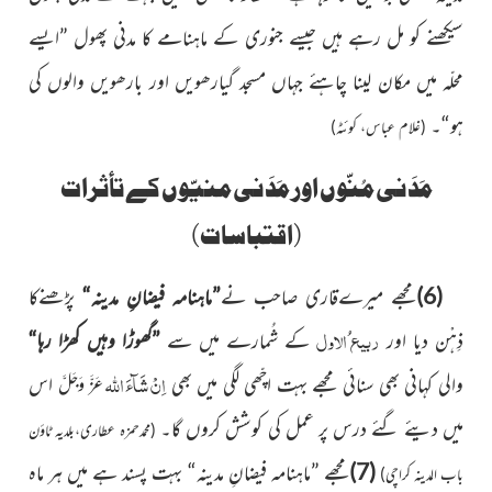
سیکھنے کو مل رہے ہیں جیسے جنوری
کے
ماہنا
مے
کا مدنی پھول ”ایسے
محلّہ میں مکان لینا چاہئے جہاں مسجد گیارھویں اور بارھویں والوں کی
ہو“۔
(غلام عباس، کوئٹہ)
مَدَنی مُنّوں اور مَدَنی منیّوں کے تأثرات
(اقتباسات)
(6)
مجھے میرےقاری صاحب نے
”ماہنامہ فیضانِ مدینہ“
پڑھنےکا
ربیع ُالاول
ذِہْن دیا اور
کے شُمارے میں سے
”گھوڑا وہیں کھڑا رہا“
اِنْ شَآءَ اللہ
والی کہانی بھی سنائی مجھے بہت اچّھی لگی میں بھی
اس
عَزَّ وَجَلَّ
میں دیئے گئے درس پر عمل کی کوشش کروں گا۔
(محمدحمزہ عطاری،بلدیہ ٹاؤن
(7)
مجھے
”ماہنامہ فیضانِ مدینہ“ بہت پسند ہے میں ہر ماہ
باب المدینہ کراچی)