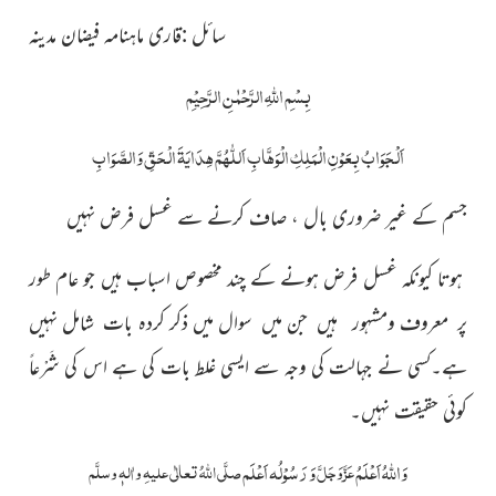
سائل :قاری ماہنامہ فیضان مدینہ
بِسْمِ اللّٰہِ الرَّحْمٰنِ الرَّحِیْمِ
اَلْجَوَابُ بِعَوْنِ الْمَلِکِ الْوَھَّابِ اَللّٰھُمَّ ھِدَایَۃَ الْحَقِّ وَالصَّوَابِ
جسم کے غیر ضروری بال ، صاف کرنے سے غسل فرض نہیں
ہوتا کیونکہ غسل فرض ہونے کے چند مخصوص اسباب ہیں جو عام طور
پر معروف ومشہور ہیں جن میں سوال میں ذکر کردہ بات شامل نہیں
ہے۔کسی نے جہالت کی وجہ سے ایسی غلط بات کی ہے اس کی شَرْعاً
کوئی حقیقت نہیں۔
وَاللہُ اَعْلَمُ
وَ رَسُوْلُہ اَعْلَم
عَزَّوَجَلَّ
صلَّی اللّٰہُ تعالٰی علیہِ واٰلہٖ وسلَّم