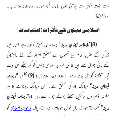
اسے بہُت شوق سے پڑھتی ہوں۔
(بنتِ نسیم عطاریہ، مدرسۃ المدینہ للبنات باب
المدینہ کراچی)
اسلامی بہنوں کے تأثرات (اقتباسات)
(8)
”ماہنامہ فیضانِ مدینہ“
بہت ہی سبق آموز ہے اس میں
زندگی کے تقریباً تمام ہی شعبوں سے متعلِّق افراد کے لئے راہنمائی
کے مدنی پھول ملتے ہیں خاص طور پر اسلامی بہنوں کو گھر بیٹھے ہی بہت
کچھ سیکھنے کو مل جاتا ہے۔
(9)
مجلس
”ماہنامہ
(اسلامی بہن، اسلام آباد)
فیضانِ مدینہ“
مبارک باد کی مستحق ہے۔ اس مبارک ماہنامے کا ہر
سلسلہ ڈھیروں برکتیں سمیٹے ہوئے ہوتا ہے۔ہر ماہ
”ماہنامہ فیضانِ
اللہ
مدینہ“
کھولتے ہوئے دل خوش ہوجاتا ہے۔
پاک
دعوتِ اسلامی
کو