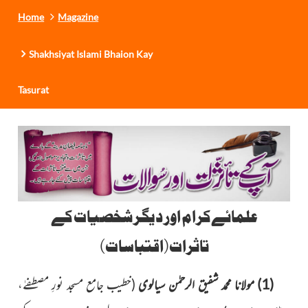
Home
Magazine
Shakhsiyat Islami Bhaion Kay
Tasurat
علمائےکرام اور دیگر شخصیات کے
تاثرات(اقتباسات)
(1)
مولانا
محمد شفیق الرحمٰن سیالوی
(خطیب جامع مسجد نورِ مصطفےٰ،