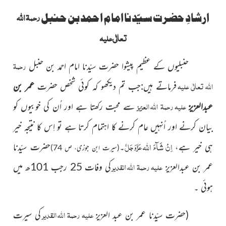
رحمۃ اللہ
ارشادِ حضرت سیّدنا امام احمد بن حنبل
تعالٰی علیہ
رحمۃ
حنبلیوں کے عظیم پیشوا حضرت سیّدنا امام احمد بن حنبل
اللہ تعالٰی
علیہ
فرماتے ہیں:جب تم دیکھو کہ کوئی شخص
حضرت
عمر بن
علیہ رحمۃ اللّٰہ العزیز
عبدالعزیز
سے محبت رکھتا ہے اور اُن کی خوبیوں کو
بیان کرنے اور اُنہیں عام کرنے کا اہتمام کرتا ہے تو اِس کا نتیجہ خیر
اِنْ شَآءَ اللہ
عَزَّوَجَلَّ
ہی خیر ہے،
۔
حضرت سیّدنا
(سیرت ابن جوزی، ص 74)
علیہ رحمۃ اللّٰہ القدیر
عمر بن عبدالعزیز
کی وفات 25 رجب 101ھ میں
ہوئی ۔
علیہ رحمۃ اللّٰہ القدیر
(حضرت سیّدنا عمر بن عبد العزیز
کی سیرت