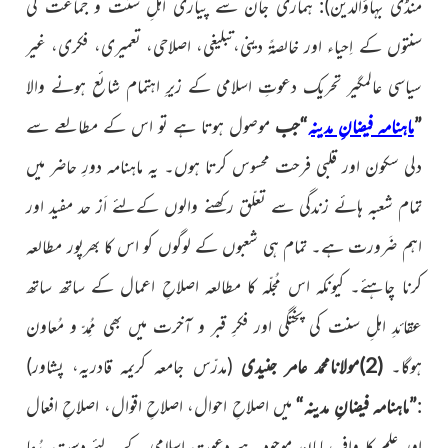
منڈی بہاؤالدین)
: ہماری جان سے پیاری اہلِ سنت و جماعت کی
سنتوں کے اِحیاء اور خالصۃً دینی،تبلیغی، اصلاحی، تعمیری، فکری، غیر
سیاسی عالمگیر تحریک دعوتِ اسلامی کے زیرِ اہتمام شائع ہونے والا
”
ماہنامہ فیضانِ مدینہ
“جب
موصول ہوتا ہے تو اس کے مطالعے سے
دلی سکون اور قلبی فرحت محسوس کرتا ہوں۔ یہ ماہنامہ دورِ حاضر میں
تمام شعبہ ہائے زندگی سے تعلّق رکھنے والوں کےلئے اَز حد مفید اور
اہم ضَرورت ہے۔ تمام ہی شعبوں کے لوگوں کو اس کا بھرپور مطالعہ
کرنا چاہئے۔ کیونکہ اس مُجلّہ کا مطالعہ اصلاحِ اعمال کے ساتھ ساتھ
عقائدِ اہلِ سنت کی پختگی اور فکرِ قبر و آخرت میں بھی مُمِدّ و مُعاون
ہوگا۔
(2)
مولانامحمد عامر جنیدی
(مدرّس جامعہ کریمہ قادریہ، پشاور)
:
”ماہنامہ فیضانِ مدینہ“
میں اصلاحِ احوال، اصلاحِ اقوال، اصلاحِ افعال
اور علم کا وافِر سامان موجود ہے
دعوتِ اسلامی
کے لئے دست بدُعا