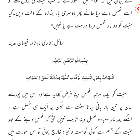
کے بیان میں کہ عوام میں مشہور ہے کہ جب میّت کی روح نکلے تو
اسے غسل دے دیا جائے پھر دوسری بار جنازہ کے وقت دیں۔کیا
میّت کو دو بار غسل دینا درست ہے یا نہیں؟
سائل :قاری ماہنامہ فیضان مدینہ
بِسْمِ اللّٰہِ الرَّحْمٰنِ الرَّحِیْمِ
اَلْجَوَابُ بِعَوْنِ الْمَلِکِ الْوَھَّابِ اَللّٰھُمَّ ھِدَایَۃَ الْحَقِّ وَالصَّوَابِ
میّت کو ایک مرتبہ غسل دینا فرضِ کِفایہ ہےاور اس میں پورے
بدن پر تین بار پانی بہانا سنّت ہے لیکن یہ ایک ہی غسل ہے ،
اسکے بعد پھر دوبارہ غسل دینا ثابت نہیں حتّٰی کہ غسل دینے کے بعد
میّت کے جسم سے کوئی نَجاست وغیرہ خارج ہوئی تو اس صورت میں