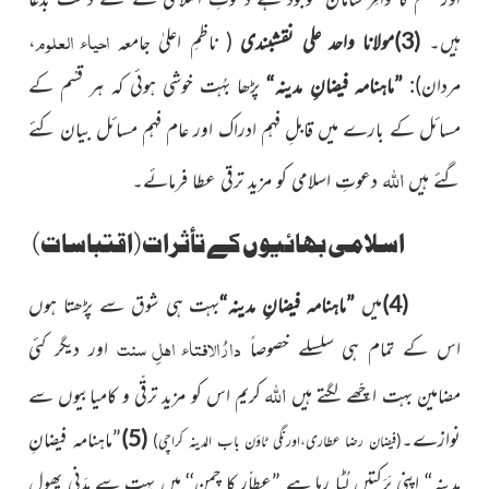
احیاء العلوم
ہیں۔
(3)مولانا واحد علی نقشبندی
( ناظمِ اعلیٰ جامعہ
،
مردان)
:
”ماہنامہ فیضانِ مدینہ“
پڑھا بہُت خوشی ہوئی کہ ہر قسْم کے
مسائل کے بارے میں قابلِ فہم ادراک اور عام فہم مسائل بیان کئے
اللہ
گئے ہیں
دعوتِ اسلامی کو مزید ترقی عطا فرمائے۔
اسلامی بھائیوں کے تأثرات(اقتباسات)
(4)
میں
”ماہنامہ فیضانِ مدینہ“
بہت ہی شوق سے پڑھتا ہوں
دارُالافتاء اہلِ سنت
اس کے تمام ہی سلسلے خصوصاً
اور دیگر کئی
اللہ
مضامین بہت اچّھے لگتے ہیں
کریم اس کو مزید ترقّی و کامیابیوں سے
نوازے۔
(5)
”ماہنامہ فیضانِ
(فیضان رضا عطاری،اورنگی ٹاؤن باب المدینہ کراچی)
مدینہ“
اپنی بَرَکتیں
لُٹا
رہا ہے
”
عطاّر کا چمن
‘‘
میں بہت سے مدَنی پھول