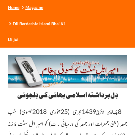
Home
Magazine
Dil Bardashta Islami Bhai Ki
Diljoi
دِل برداشتہ اسلامی بھائی کی دِلجوئی
جُمادَی الاُولٰی
8
1439ہجری
(25جنوری 2018عیسوی)
شبِ
دَامَتْ
جمعہ
(یعنی جمعرات اور جمعہ کی درمیانی رات)
کو امیرِ اہلِ سنّت