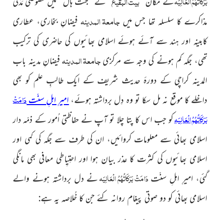
بیتُ البقیع
بَرَکَاتُہُمُ الْعَالِیَہ
کے مکان ”
“ کے ”جنّت ہال“ میں خُصُوصی مَدَنی
جامعۃ المدینہ
مذاکر
ے کا سلسلہ تھا جس میں
فیضانِ بخاری،
عطاری
کابینہ اور ہند سے آئے ہوئے اسلامی بھائیوں کی حاضری
کی ترکیب
جامعۃ المدینہ
تھی، جگہ کم ہونے کی وجہ سے مرکزی
فیضانِ مدینہ باب
المدینہ کراچی کے دورۂ حدیث شریف کے ایک طالبِ علم کو بھی
دَامَتْ
داخلے کا موقع نہ مل سکا تو وہ دِل برداشتہ ہوئے،
امیرِ اہلِ سنّت
بَرَکَاتُہُمُ الْعَالِیَہ
کو جب اس کا پتا چلا تو آپ نے حفاظتی اُمور کے ذمّہ دار
اسلامی بھائی سے معلومات کروائیں، ان کی طرف سے جگہ کی کمی اور
اسلامی بھائیوں کی کثرت کا عذر بیان ہوا اور احتِیِاطی معافی بھی مانگی
دَامَتْ بَرَکَاتُہُمُ الْعَالِیَہ
گئی، امیرِ اہلِ سنّت
نے دل برداشتہ ہونے والے
اسلامی بھائی کو دو صوتی پیغام روانہ کئے جن کا خُلاصہ یہ ہے: