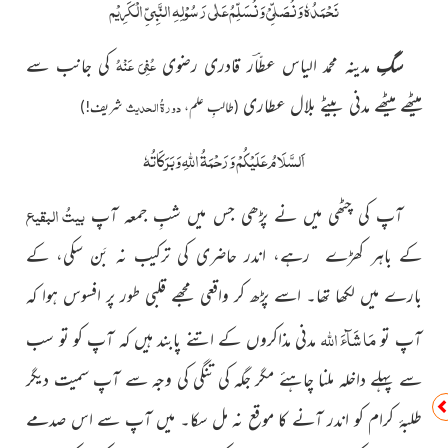
نَحْمَدُہٗ وَنُصَلِّیْ وَنُسَلِّمُ عَلٰی رَسُوْلِہِ النَّبِیِّ الْکَرِیْم
عُفِیَ عَنْہُ
سگِ
مدینہ محمد الیاس عطّاؔر قادری رضوی
کی جانب سے
میٹھے میٹھے مدنی بیٹے بلال عطاری
دورۃُ الحدیث
(طالبِ علم،
شریف!)
اَلسَّلَامُ عَلَیْکُمْ وَرَحْمَۃُ اللّٰہِ وَبَرَکَاتُہٗ
بیتُ البقیع
آپ کی چٹھی میں نے پڑھی جس میں شبِ جمعہ آپ
کے باہر کھڑے رہے، اندر حاضری کی ترکیب نہ بَن سکی، کے
بارے میں لکھا تھا۔ اسے پڑھ کر واقعی مجھے قلبی طور پر افسوس ہوا کہ
مَا شَآءَ اللّٰہ
آپ تو
مدنی مذاکروں کے اتنے پابند ہیں کہ آپ کو تو سب
سے پہلے داخلہ ملنا چاہئے مگر جگہ کی تنگی کی وجہ سے آپ سمیت دیگر
طلبۂ کرام کو اندر آنے کا موقع نہ مل سکا۔ میں آپ سے اس صدمے