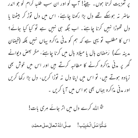
پر تعزیت کرتا ہوں۔ بیٹے! آپ کو اور ان سب طلبۂ کرام کو جو اندر
حاضر نہ ہوسکے تھے دِل بڑا رکھنا چاہئے، اس میں دل توڑ کر بیٹھنا یا
دِل تھوڑا نہیں کرنا چاہئے۔ اب جگہ ہی نہیں ہے تو کیا کیا جائے؟
اس کا مطلب
تو یہی ہے کہ ہم کو مدنی مذاکرہ یہاں نہیں بلکہ
(فیضانِ
مدینہ کے)
رَمَضان ہال یا میلاد ہال میں کرنا چاہئے، مگر بعض دیوانے
گھر پر مدنی مذاکرہ کرنے کا مطالبہ کرتے ہیں اور اس میں خوش بھی
زیادہ ہوتے ہیں، تو اس میں اپنا دِل نہ توڑا کریں، دِل بڑا رکھا کریں
اور مدنی مذاکرہ جہاں بھی ہو اس میں آیا کریں ۔
اللہ
؏
کرے دل میں اتر جائے مِری بات!
صَلُّوْا عَلَی الْحَبِیْب! صلَّی اللہُ تعالٰی علٰی محمَّد