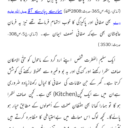
صلی اللہ علیہ
ہمارے پیارے آقا
(ترمذی،ج4،ص365،حدیث:2808ملتقطاً)
وسلم
بھی صفائی اور پاکیزگی کا خوب اہتمام فرماتے تھے نیز یہ فرمانِ
عالیشان بھی ہےکہ صفائی نصف ایمان ہے۔
(ترمذی،ج5،ص308،
حدیث: 3530 )
ایک سلیم الفطرت شخص اپنے ارد گرد کے ماحول کو حتَّی الامکان
صاف ستھرا رکھنے اور گندگی اور بد بو وغیرہ سے محفوظ رکھنے کی کوشش
کرتا ہے۔ گھر کے جن مقامات کی صفائی کا خیال رکھنازیادہ ضَروری
ہےان میں سے ایک کچن
(
Kitchen
)
بھی ہے۔ کچن صاف سُتھرا
ہو گا تو ہمارا کھانا بھی حِفْظانِ صحّت کے اُصولوں کے مطابق تیار ہو
پائےگا۔ کچھ لوگ اس معاملے میں بےاحتِیاطی کا مظاہرہ کرتے ہیں