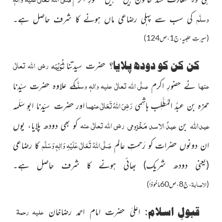
وسلَّم
کی سب سے پہلی رضاعی ماں ہونے کا شرف حاصل ہے۔
(سیرتِ حلبیہ،ج1،ص124)
ثُوَیْبَہ
رضی اللہ تعالٰی
کن کن کو دودھ پلایا؟
حضرت سیدتنا
عنہا
صلَّی اللہ تعالٰی علیہ واٰلہٖ وسلَّم
نے حضورِ اکرم
کے علاوہ
حضرت سیّدنا
رَضِیَ اللہُ تَعَالٰی عنہما
حمزہ بن عبدُ المُطَّلِب ہاشِمی
اور حضرت سیّدنا ابو سَلَمہ
عبداللہ
عبدُ الاسد مَخْزومی
رضی اللہ تعالٰی عنہ
بن
کو بھی دودھ پلایا، یوں
صَلَّی اللہُ تَعَالٰی عَلَیْہِ وَاٰلِہٖ وَسَلَّم
ان دونوں حضرات کو رَحمتِ عالم
کا رضاعی
(یعنی دودھ شریک)
بھائی ہونے کا شرف حاصل ہے۔
الاصابۃ
(
،ج8،ص60ماخوذاً)
علیہ رحمۃ
قبولِ اسلام:
اعلیٰ حضرت امام احمد رضاخان