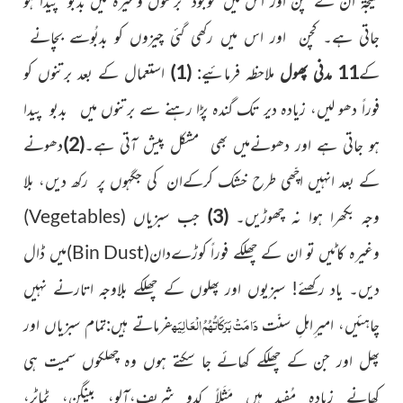
نتیجۃً ان کے کچن اور اس میں موجود برتنوں وغیرہ میں بدبو پیدا ہو
جاتی ہے۔ کچن اور اس میں رکھی گئی چیزوں کو بدبُوسے بچانے
کے
11
مدنی پھول
ملاحظہ فرمائیے:
(1)
استعمال کے بعد برتنوں کو
فوراً دھو لیں، زیادہ دیر تک گندہ پڑا رہنے سے برتنوں میں بدبو پیدا
ہو جاتی ہے اور دھونےمیں بھی مشکل پیش آتی ہے۔
(2)
دھونے
کے بعد انہیں اچّھی طرح خشک کرکےان کی جگہوں پر رکھ دیں، بلا
وجہ بکھرا ہوا نہ چھوڑیں۔
(3)
جب سبزیاں
(
Vegetables
)
وغیرہ کاٹیں تو ان کے چھلکے فوراً کوڑےدان
(
Bin Dust
)
میں
ڈال
دیں۔ یاد رکھئے! سبزیوں اور پھلوں کے چھلکے بلاوجہ اتارنے
نہیں
دَامَتْ بَرَکَاتُہُمُ الْعَالِیَہ
چاہئیں، امیر ِاہلِ سنّت
فرماتے ہیں:تمام سبزیاں اور
پھل اور جن کے چھلکے کھائے جا سکتے ہوں وہ چھلکوں
سمیت ہی
کھانے زیادہ مُفید ہیں مَثَلاً کدو شریف،آلو، بینگن، ٹماٹر،