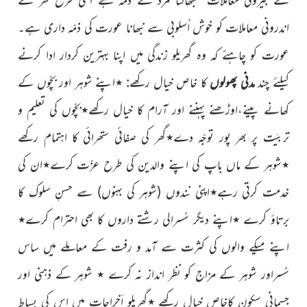
اندرونی معاملات کو خوش اُسلوبی سے نبھانا عورت کی ذمّہ داری ہے۔
عورت کو چاہئے کہ وہ گھریلو زندگی میں اپنا بہترین کردار ادا کرنے
کیلئے چند
مدنی پھولوں
کا خاص خیال رکھے:
٭
اپنے شوہر اور بچّوں کے
کھانے پینے،اوڑھنے پہننے اور آرام کا خیال رکھے
٭
بچّوں کی تعلیم و
تربیَت پر بھر پور توجّہ دے
٭
گھر کی صفائی ستھرائی کا اہتمام رکھے
٭
شوہر کے ماں باپ کی اپنے والدین کی طرح عزّت کرے
٭
ان
کی
خدمت کرتی رہے
٭
اپنی نندوں
(شوہر کی بہنوں)
سے حسنِ سلوک کا
برتاؤ کرے
٭
اپنے دیگر سُسرالی رشتے داروں کا بھی احترام کرے
٭
اپنے میکے والوں کی کثرت سے آمد و رفت کے معاملے میں ساس
سُسراور شوہر کے مزاج کو نظر انداز نہ کرے
٭
شوہر کے ذہنی اور
جسمانی سکون کاخاص خیال رکھے
٭
گھریلو اَخراجات میں اس کی بِساط