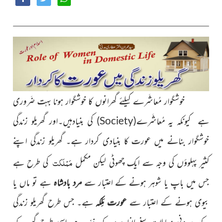
خوشگوار مُعاشَرے کیلئے گھرانوں کا خوشگوار ہونا بہت ضَروری
ہے کیونکہ یہ مُعاشَرے
(
Society
)
کی بنیادہیں۔اور گھریلو زندگی
خوشگوار بنانے میں عورت کا بنیادی کردار ہے۔ گھریلو زندگی اپنے
مَمْلَکت
کثیر پہلوؤں کی وجہ سے ایک چھوٹی لیکن مکمل
کی طرح ہے
جس میں باپ یا شوہر ہونے کے اعتبار سے
مرد بادشاہ
ہے تو ماں یا
بیوی ہونے کے اعتبار سے
عورت مَلِکہ
ہے۔ جس طرح گھریلو زندگی
کے بیرونی معاملات سنبھالنا مرد کے ذمّہ ہے اسی طرح گھر کے