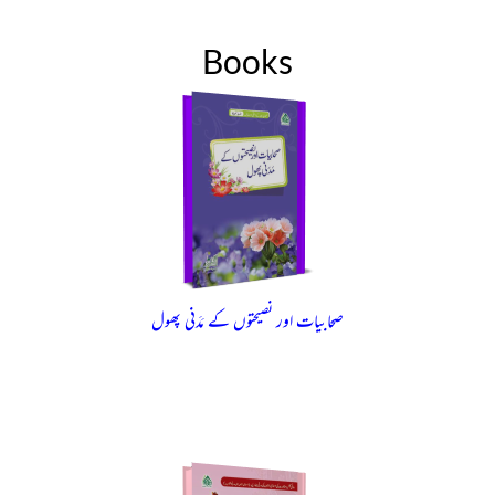
Books
صحابیات اور نصیحتوں کے مَدَنی پھول