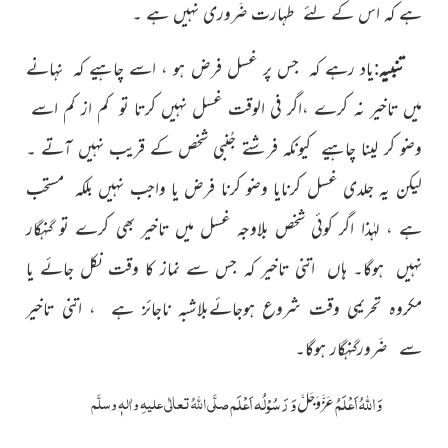
ہے کہ اس کے لئے طہارت ضَروری نہیں ہے ۔
تنبیہ
:یاد رہے کہ جس پر غسل فرض ہو ، اسے چاہیے کہ نہانے
میں تاخیر نہ کرے ،اگر فی الوقت غسل نہیں کرتا تو کم از کم اسے
وضو کر لینا چاہیے کیونکہ فرشتے جُنبی شخص کے قریب نہیں آتے ۔
لیکن یہ جلدی غسل کرنایا وضو کرنا فرض یا واجب نہیں بلکہ مستحب
ہے ، لہٰذا اگر کوئی شخص بلاوجہ غسل میں تاخیر بھی کرے تو گنہگار
نہیں ہوگا۔ ہاں اتنی تاخیر کہ جس سے نماز کا وقت نکل جائے یا
مکروہ تحریمی وقت شروع ہوجائےبلاشبہ ناجائز ہے ، اتنی تاخیر
سے ضَرورگنہگار ہوگا۔
وَاللہُ اَعْلَمُ
وَ رَسُوْلُہ اَعْلَم
صلَّی اللّٰہُ تعالٰی علیہِ واٰلہٖ وسلَّم
عَزَّوَجَلَّ