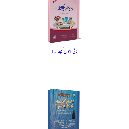
مَدَنی ماحول کیسے ملا؟