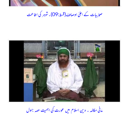
صحابیات کے اعلیٰ اوصاف(قسط:09)۔شوہر کی اطاعت
مدَنی مکالمہ ۔ دین اسلام میں عورت کی اہمیت حصہ :اول