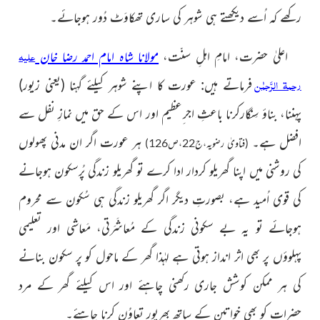
رکھے کہ اُسے دیکھتے ہی شوہر کی ساری تھکاوَٹ دُور ہوجائے۔
علیہ
اعلیٰ حضرت، امامِ اہلِ سنّت،
مولانا شاہ امام احمد رضا خان
رحمۃ الرَّحمٰن
فرماتے ہیں: عورت کا اپنے شوہر کیلئے گہنا
(یعنی زیور)
پہننا، بناؤ سِنگارکرنا باعثِ اجر ِعظیم اور اس کے حق میں نمازِ نفل سے
افضل ہے۔
ہر عورت اگر ان مدنی پھولوں
(فتاویٰ رضویہ،ج22،ص126)
کی روشنی میں اپنا گھریلو کردار ادا کرے تو گھریلو
زندگی پُرسکون ہوجانے
کی قوی اُمید ہے، بصورتِ دیگر اگر گھریلو زندگی ہی سُکون سے محروم
ہوجائے تو یہ بے سکونی زندگی کے مُعاشَرَتی، مَعاشی اور تعلیمی
پہلوؤں پر بھی اثر انداز ہوتی ہے لہٰذا گھر کے ماحول کو پر سکون بنانے
کی ہر ممکن کوشش جاری رکھنی چاہئے اور اس کیلئے گھر کے مرد
حضرات کو بھی خواتین کے ساتھ بھرپور تعاوُن کرنا چاہئے۔