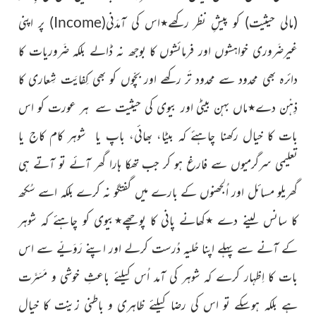
(مالی حیثیت)
کو پیشِ نظر رکھے
٭
اس کی آمدَنی
(
Income
)
پر اپنی
غیرضَروری خواہشوں اور فرمائشوں کا بوجھ نہ ڈالے بلکہ ضَروریات کا
دائرہ بھی محدود سے محدود تَر رکھے اور بچّوں کو بھی کِفایَت شِعاری کا
ذِہْن دے
٭
ماں بہن بیٹی اور بیوی کی حیثیت سے ہر عورت کو اس
بات کا خیال رکھنا چاہئے کہ بیٹا، بھائی، باپ یا شوہر کام کاج یا
تعلیمی سرگرمیوں سے فارغ ہو کر جب تھکا ہارا گھر آئے تو آتے ہی
گھریلو مسائل اور اُلجھنوں کے بارے میں گفتگو نہ کرے بلکہ اسے سُکھ
کا سانس لینے دے
٭
کھانے پانی کا پوچھے
٭
بیوی کو چاہئے کہ شوہر
کے آنے سے پہلے اپنا حُلیہ دُرست کرلے اور اپنے رَوَیّے سے اس
بات کا اِظہار کرے کہ شوہر کی آمد اُس کیلئے باعثِ خوشی و مَسَرَّت
ہے بلکہ ہوسکے تو اس کی رضا کیلئے ظاہری و باطنی زینت کا خیال