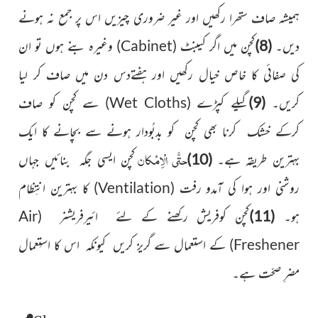
ہمیشہ صاف ستھرا رکھیں اور غیر ضروری چیزیں اس پر جمع نہ ہونے
دیں۔
(8)
کچن
میں اگر کیبنٹ
(
Cabinet
)
وغیرہ بنے ہوں تو ان
کی صفائی کا خاص خیال
رکھیں اور ہفتےدس دن میں صاف کر لیا
کریں۔
(9)
گیلے کپڑے
(
Wet Cloths
)
سے کچن کو صاف
کرکے خشک کرنا بھی کچن کو بدبُودار ہونے سے بچانے کا ایک
حتَّی الْاِمْکان
بہترین طریقہ ہے۔
(10)
کچن ایسی جگہ بنائیں جہاں
روشنی اور ہوا کی آمدو رفت
(
Ventilation
)
کا بہترین انتِظام
ہو۔
(11)
کچن کوفریش رکھنے کے لئے ائیرفریشنر
(
Air
Freshener
)
کے استعمال سے گریز کریں کیونکہ اس کا استِعمال
مضرِ صحّت ہے۔