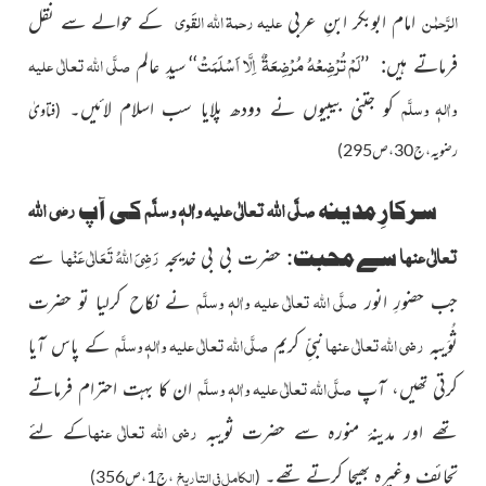
الرَّحمٰن
علیہ رحمۃ اللہ القَوی
امام ابوبکر ابنِ عربی
کے حوالے سے نقل
لَمْ تُرْضِعْہُ مُرْضِعَۃٌ اِلَّا اَسْلَمَتْ
صلَّی اللہ تعالٰی علیہ
فرماتے ہیں: ’’
‘‘
سیدِ عالم
واٰلہٖ وسلَّم
کو جتنی بیبیوں نے دودھ پلایا سب اسلام لائیں۔
(فتاویٰ
رضویہ،ج30،ص295)
صلَّی اللہ تعالٰی علیہ واٰلہٖ وسلَّم
رضی اللہ
سرکارِ مدینہ
کی آپ
تعالٰی عنہا
رَضِیَ اللہُ تَعَالٰی عَنْہا
سے محبت:
حضرت بی بی خدیجہ
سے
صلَّی اللہ تعالٰی علیہ واٰلہٖ وسلَّم
جب حضورِ انور
نے نکاح کرلیا تو حضرت
رضی اللہ تعالٰی عنہا
صلَّی اللہ تعالٰی علیہ واٰلہٖ وسلَّم
ثُوَیبہ
نبیِّ کریم
کے پاس آیا
صلَّی اللہ تعالٰی علیہ واٰلہٖ وسلَّم
کرتی تھیں، آپ
ان کا بہت احترام فرماتے
رضی اللہ تعالٰی عنھا
تھے اور مدینۂ منورہ سے حضرت ثویبہ
کے لئے
تحائف وغیرہ بھیجا کرتے تھے۔
الکامل فی التاریخ
(
،ج1،ص356)