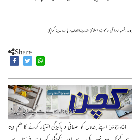
المدینۃالعلمیہ
…
شعبہ رسائل دعوتِ اسلامی،
باب مدینہ کراچی
٭
Share
اللہ
عَزَّوَجَلَّ
اپنے بندوں کو صفائی و پاکیزگی اختیار کرنے کا حکم دیتا
ہے کیونکہ وہ خود پاک ہے اور پاکیزگی کو پسند فرماتا ہے۔