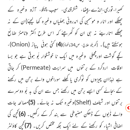
کھیرا،توری،ٹِنڈے،پیٹھا، شکرقندی، سیب،چِیکو، آڑو وغیرہ کے
چھلکے اور انار و موسمبی کی اندرونی جھلّیاں وغیرہ کھا لیجئے
(ان کے نہ
چھلکے اتاریئے نہ ہی ان کو کُھرچئے کہ اس طرح اکثر وِٹامنز ضائِع
ہوسکتے ہیں)
۔
4
کٹی ہوئی پیاز
(
Onion
)
،
(گھریلو علاج، ص34ماخوذاً)
(
)
کچے گوشت اورمچھلی وغیرہ میں ایک نا خوشگوار بُو
ہوتی ہے جو بسا
اوقات اردگرد کے برتنوں میں سرایت
(
Permeate
)
کر جاتی
ہے لہٰذاان چیزوں کو ٹوکری یا کھلے سوراخوں
والے برتن میں رکھنے
کے بجائے کسی ایسے برتن میں رکھئے جس سے ان کی بد بُو دوسرے
برتنوں اور شیلف
(
Shelf
)
وغیرہ تک نہ جائے۔
(5)
مصالحہ جات
والے ڈَبوں کے ڈھکن مضبوطی سے بند کر کے رکھیں۔
(6)
کچن کی
اضافی اشیاء کو رکھنے کے لئے
ایک جگہ مختص کریں۔
(7)
کچن کاؤنٹر