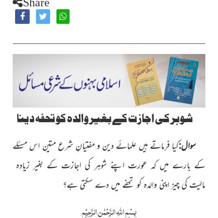
Share
شوہر کی اجازت کے بغیر والدہ کو تحفہ دینا
سوال:
کىا فرماتے ہىں علمائے دىن و مفتىانِ شرع متىن اس مسئلے
کے بارے مىں کہ عورت اپنے شوہر کى اجازت کے بغىر زىادہ
مالىت کى چىز اپنى والدہ کو تحفے مىں دے سکتى ہے؟
بِسْمِ اللّٰہِ الرَّحْمٰنِ الرَّحِیْمِ