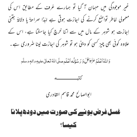
غىر موجودگى مىں مہمان آ گىا تو ہمارے عُرف کے مطابق اس کى
معمولى خاطر تواضع کرنے کى اجازت ہوتى ہے لہٰذا صراحۃً ىا دلالۃً جتنى
اِجازت ہو شوہر کے مال مىں سے اتنا خرچ کىا جاسکتا ہے، اس کے
علاوہ کوئى بھى چىز کسى کو دىنى ہو تو شوہر کى اجازت لىنا ضَرورى ہے۔
وَاللہُ اَعْلَمُ
وَ رَسُوْلُہ اَعْلَم
صلَّی اللّٰہُ تعالٰی علیہِ واٰلہٖ وسلَّم
عَزَّوَجَلَّ
کتبــــــــــــــــــــــہ
ابوالصالح محمد قاسم القادری
غسل فرض ہونے کی صورت میں دودھ پلانا
کیسا؟