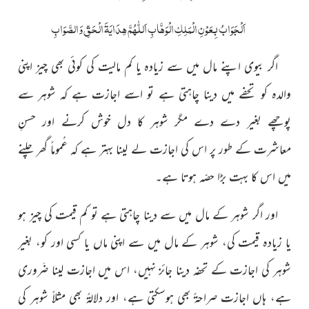
اَلْجَوَابُ بِعَوْنِ الْمَلِکِ الْوَھَّابِ اَللّٰھُمَّ ھِدَایَۃَ الْحَقِّ وَالصَّوَابِ
اگر بىوى اپنے مال مىں سے زىادہ ىا کم مالىت کى کوئى بھى چىز اپنى
والدہ کو تحفے مىں دىنا چاہتى ہے تو اسے اجازت ہے کہ شوہر سے
پوچھے بغىر دے دے مگر شوہر کا دل خوش کرنے اور حسنِ
معاشرت کے طور پر اس کى اجازت لے لىنا بہتر ہے کہ عُموماً گھر چلنے
مىں اس کا بہت بڑا حصّہ ہوتا ہے۔
اور اگر شوہر کے مال مىں سے دىنا چاہتى ہے تو کم قىمت کى چىز ہو
ىا زىادہ قىمت کى، شوہر کے مال مىں سے اپنى ماں ىا کسى اور کو، بغىر
شوہر کى اجازت کے تحفہ دىنا جائز نہىں، اس مىں اجازت لىنا ضَرورى
ہے، ہاں اجازت صراحۃً بھى ہوسکتى ہے، اور دلالۃً بھى مثلاً شوہر کى