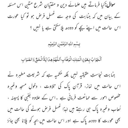
سوال:
کیا فرماتے ہیں علمائے دین و مفتیانِ شرع متین اس مسئلہ
کے بیان میں کہ جنابت کی وجہ سے غسل فرض ہو تو کیا عورت
اس حالت میں اپنے بچے کو دودھ پلاسکتی ہے یا نہیں ؟
بِسْمِ اللّٰہِ الرَّحْمٰنِ الرَّحِیْمِ
اَلْجَوَابُ بِعَوْنِ الْمَلِکِ الْوَھَّابِ اَللّٰھُمَّ ھِدَایَۃَ الْحَقِّ وَالصَّوَابِ
جنابت نجاستِ حقیقیہ نہیں بلکہ حُکمیہ ہے کہ شریعتِ مطہرہ نے
اس حالت میں نماز، قرآنِ پاک کی تلاوت ، دخولِ مسجد وغیرہ
مخصوص امور سے ممانعت فرمائی ہے ۔اس کے علاوہ جُنبی کا پسینہ ،
لُعاب وغیرہ پاک ہی رہتے ہیں لہٰذا غسل فرض ہونے کی حالت میں
بھی عورت کا دودھ پاک ہے اور اس حالت میں بچہ کو پلانا بھی جائز