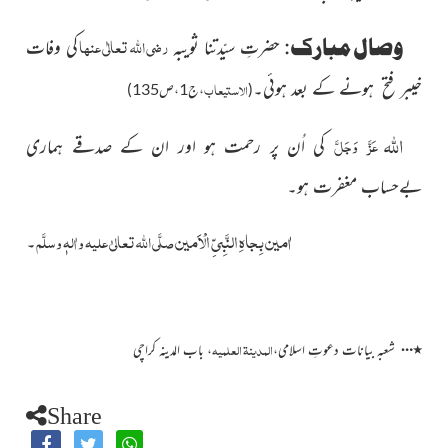
رضی اللہ تعالٰی عنہا
وصال مبارک:
حضرتِ سیّدتنا ثویبہ
کی وفات
خیبر فتح ہونے کے بعد ہوئی۔
الاستیعاب
(
،ج1،ص135)
اللہ
عَزَّ وَجَلَّ
کی اُن پر رحمت ہو اور ان کے صدقے ہماری
بےحساب مغفرت ہو۔
اٰمین بِجاہِ النَّبِیِّ الْاَمین
صلَّی اللہ تعالیٰ علیہ واٰلہٖ وسلَّم
۔
…
المدینۃ العلمیہ
٭
شعبہ بیانات دعوتِ اسلامی،
، باب المدینہ کراچی
Share