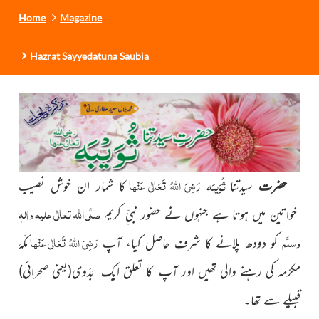
Home
Magazine
Hazrat Sayyedatuna Saubia
ثُوَیبَہ
رَضِیَ اللہُ تَعَالٰی عَنْہا
حضرت
سیدتنا
کا شمار ان خوش نصیب
صلَّی اللہ تعالٰی علیہ واٰلہٖ
خواتین میں ہوتا ہے جنہوں نے حضور نبیِّ کریم
وسلَّم
رَضِیَ اللہُ تَعَالٰی عَنْہا
کو دودھ پلانے کا شرف حاصل کیا، آپ
مکّۂ
مکرّمہ کی رہنے والی تھیں اور آپ کا تعلق ایک بَدَوی
(یعنی صحرائی)
قبیلے سے تھا۔