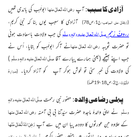
رضی اللہ تعالٰی عنہا
آزادی کا سبب:
آپ
ابولَہَب کی باندی تھیں
آزادی کا سبب یوں بنا کہ نبیِّ کریم،
زرقانی علی المواھب
(
،ج1،ص78)
صلَّی اللہ تعالٰی علیہ واٰلہٖ وسلَّم
رءوفٌ رَّحیم
کی جب ولادت باسعادت
ہوئی
رضی اللہ تعالٰی عنہا
تو حضرت ثویبہ
نے آکر ابولَہَب کو بتایا،
اُس نے
صلَّی اللہ تعالٰی علیہ واٰلہٖ وسلَّم
جب اپنے بھتیجے
(یعنی ہمارے پیارے آقا
)
کی ولادت کی خبر سنی تو خوش ہوکر آپ کو آزاد کردیا۔
مدارِجُ
(
النُّبُوَّت
،ج2،ص18-19ملخصاً)
صلَّی اللہ تعالٰی علیہ واٰلہٖ
پہلی رضاعی والدہ:
حضور نبی رحمت
وسلَّم
رضی اللہ تعالٰی عنہا
نے اپنی والدۂ ماجدہ حضرت سیّدتنا بی بی آمنہ
رَضِیَ اللہُ تَعَالٰی عَنْہا
کے علاوہ جن عورتوں کا دودھ پیا ان میں سے آپ
صلَّی اللہ تعالٰی علیہ واٰلہٖ
ہی وہ سعادت مند خاتون ہیں جنہیں حضورِ اکرم