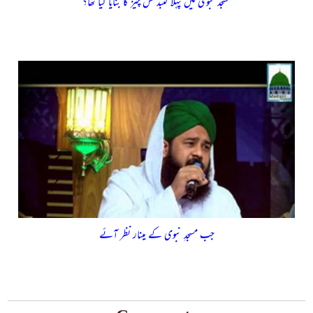
مسجد نبوی میں پہلا گنبد کس چیز کا بنایا گیا تھا؟
جب مسجدِ نبوی کے مینار نظر آئے