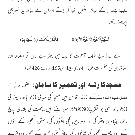
علیہمُ الرِّضوان
کے ساتھ اینٹیں اٹھا کر لاتے اوران کے ساتھ یہ شعربھی
پڑھتے تھے:
اَللّٰھُمَّ لَاخَیْرَ اِلَّا خَیْرُ الآخِرَۃ فَاغْفِرْ لِلْاَنْصَارِ وَ الْمُہَاجِرَۃ
اللہ
اے
! بے شک آخرت کا بدلہ ہی بہتر ہے پس تو انصار اور
مہاجرین کی مغفرت فرما۔
(بخاری،ج1،ص165،حدیث: 428ملخصاً)
صلَّی اللہ
مسجدکا رقبہ اور تعمیر کا سامان:
حضور
تعالٰی علیہ واٰلہٖ وسلَّم
کے زمانہ اقدس میں مسجد کی لمبائی 70 ہاتھ، چوڑائی
60 ہاتھ تھی جو تقریباً30
X
35
میڑ بنتے ہیں۔چھت کی بلندی پانچ
ہاتھ، بنیادیں پتھر کی ، دیواریں کچی اینٹوں کی، سُتون کھجور کے تنوں
کے اور چھت کھجور کی شاخوں کی بنائی گئی،
مسجد کے تین دروازے