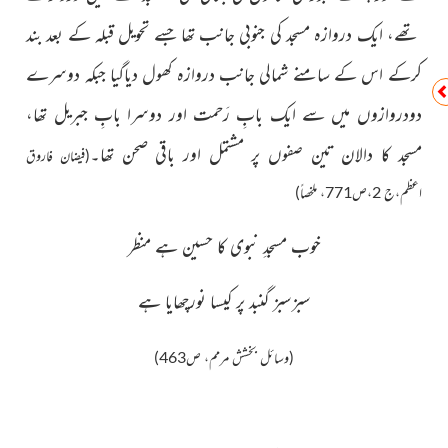
تھے، ایک دروازہ مسجد کی جنوبی جانب تھا جسے تحویل قبلہ کے بعد بند
کرکے اس کے سامنے شمالی جانب دروازہ کھول دیاگیا جبکہ دوسرے
دودروازوں میں سے ایک بابِ رَحمت اور دوسرا بابِ جبریل تھا،
مسجد کا دالان تین صفوں پر مشتمل اور باقی صحن تھا۔
(فيضان فاروق
اعظم،ج 2،ص771، ملخصاً)
خوب مسجدِ نبوی کا حسین ہے منظر
سبزسبز گنبد پر کیسا نورچھایا ہے
(وسائل بخشش مرمم، ص463)