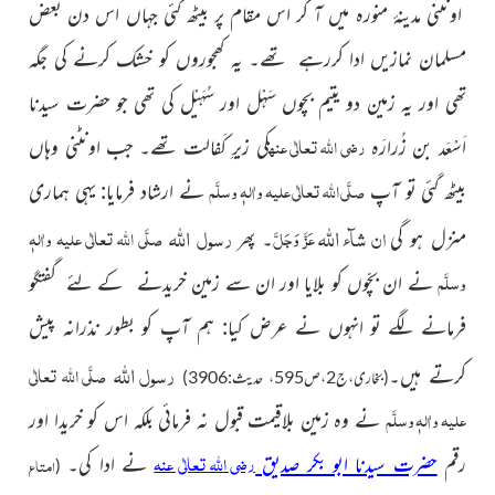
اونٹنی مدینۂ منورہ میں آ کر اس مقام پر بیٹھ گئی جہاں اس دن بعض
مسلمان نمازیں ادا کررہے تھے۔ یہ کھجوروں کو خشک کرنے کی جگہ
تھی اور یہ زمین دو یتیم بچوں سَہْل اور سُہَیْل کی تھی جو حضرت سیدنا
رضی اللہ تعالٰی عنہ
اَسْعَد بن زُرارَہ
کی زیرِ کَفالت تھے۔ جب اونٹنی وہاں
صلَّی اللہ تعالٰی علیہ واٰلہٖ وسلَّم
بیٹھ گئی تو آپ
نے ارشاد فرمایا: یہی ہماری
اللہ
اللہ
ان شآء
رسول
عَزَّ وَجَلَّ
صلَّی اللہ تعالٰی علیہ واٰلہٖ
منزل ہو گی
۔ پھر
وسلَّم
نے ان بچّوں کو بلایا اور ان سے زمین خریدنے کے لئے گفتگو
فرمانے لگے تو انہوں نے عرض کیا: ہم آپ کو بطور نذرانہ پیش
اللہ
رسول
صلَّی اللہ تعالٰی
کرتے ہیں۔
(بخاری،ج2،ص595، حدیث:3906)
علیہ واٰلہٖ وسلَّم
نے وہ زمین بلاقیمت قبول نہ فرمائی
بلکہ اس کو خریدا اور
رضی اللہ تعالٰی عنہ
رقم
حضرت سیدنا ابو بکر صدیق
نے ادا کی۔
امتاع
(