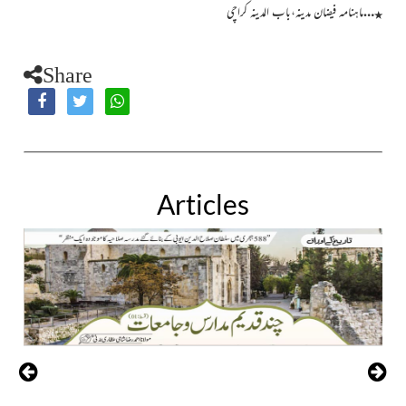
…
ماہنامہ فیضان مدینہ،باب المدینہ کراچی
٭
Share
Articles