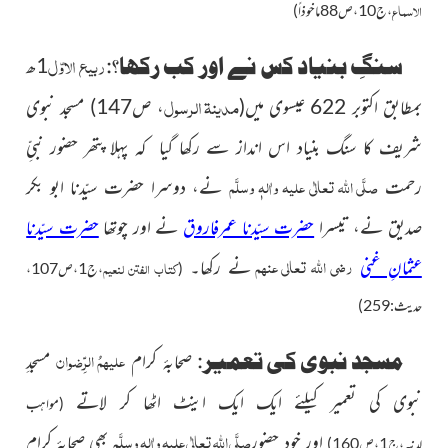
الاسماع
،ج10،ص88ماخوذاً)
ربیع الاوّل
سنگِ بنیاد کس نے اور کب رکھا؟:
1ھ
مدینۃ الرسول
بمطابق اکتوبر 622 عیسوی میں
(
، ص147)
مسجد نبوی
شریف کا سنگ بنیاد اس انداز سے رکھا گیا کہ پہلا پتھر حضور نبیِّ
صلَّی اللہ تعالٰی علیہ واٰلہٖ وسلَّم
رحمت
نے، دوسرا حضرت سیّدنا ابو بکر
صدیق نے، تیسرا
حضرت سیّدنا عمرفاروق
نے اور چوتھا
حضرت سیّدنا
رضی اللہ تعالی عنہم
عثمانِ غنی
نے رکھا۔
کتاب الفتن لنعیم
(
،ج1،ص107،
حدیث:259)
علیہمُ الرِّضوان
مسجد نبوی کی تعمیر:
صحابۂ کرام
مسجدِ
نبوی کی تعمیر کیلئے ایک ایک اینٹ اٹھا کر لاتے
(مواہب
صلَّی اللہ تعالٰی علیہ واٰلہٖ وسلَّم
اور خود حضور
بھی صحابۂ کرام
ِلدنیہ،ج1،ص160)