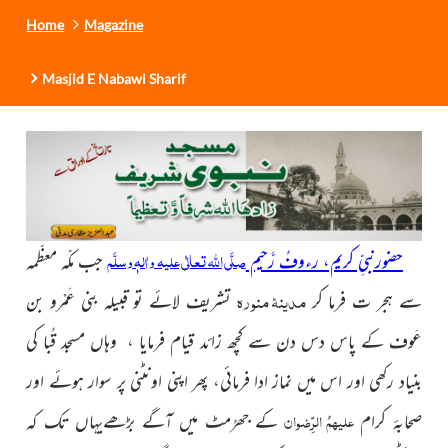
Home
Magazine
Masjid E Nabawi Sharif
صلَّی اللہ تعالٰی علیہ واٰلہٖ وسلَّم
حضورنبیِّ کریم، رءوفُ رَّحیم
جب مکّہ معظّمہ
مدینۂ منورہ
سے ہجر ت فرما کر
تشریف لائے تو قبیلہ بنی عَمْرو بن
عَوف کے پاس دس دن سے کچھ زائد قیام فرمایا ، وہاں مسجد قُبا کی
بنیاد رکھی اور اس میں نماز ادا فرمائی، پھر اپنی اونٹنی پر سوار ہوئے اور
علیہمُ الرِّضوان
صحابۂ کرام
کے جھُرمٹ میں آگے بڑھےیہاں تک کہ