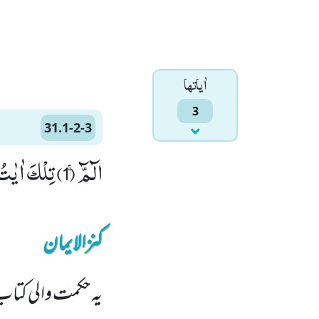
اٰياتها
3
31.1-2-3
الٓمّٓۚ (1) تِلْكَ اٰیٰتُ الْكِتٰبِ الْحَكِیْمِۙ (2) هُدًى وَّ رَحْمَةً لِّلْمُحْسِنِیْنَۙ (3)
کنزالایمان
یہ حکمت والی کتا