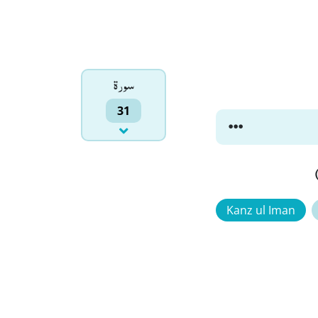
سورۃ
31
Kanz ul Iman