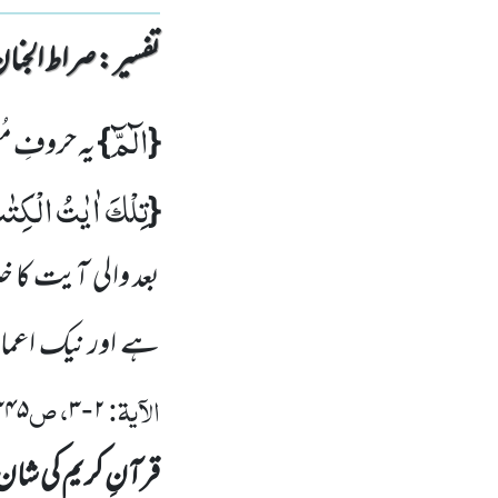
تفسیر : ‎صراط الجنان
الٓمّٓ
{
}
یہ حروفِ م
تِلْكَ اٰیٰتُ الْكِتٰ
{
بعد والی آیت کا 
ہے اور نیک اعما
الآیۃ:
، ص
۳۴۵
۳
۲
-
قرآنِ کریم کی شا