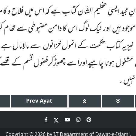
نِ مجید ایسی عظیم الشّان کتاب ہے کہ اس میں فلاح و ک
وجود ہیں اور نیک لوگ اس کا دامن مضبوطی سے تھام کر
 نیزیہ کتاب حکمت کے انمول خزانوں سے مالامال ہے۔ل
مشغول ہونا چاہیے اوراسے چھوڑکرفضول قسم کے قصے 
نہیں ۔
Prev
Ayat
Copyright © 2026 by I.T Department of Dawat-e-Islami.