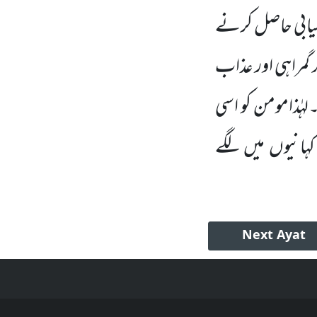
امیابی حاصل کرنے
 گمراہی اور عذاب
ہٰذامومن کو اسی
کہانیوں میں لگے
Next
Ayat