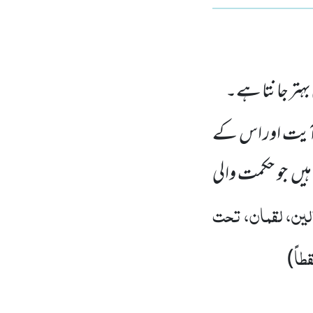
 بہتر جانتا ہے۔
ٓیت اور اس کے
ہیں جو حکمت والی
ین، لقمان، تحت
طاً
)