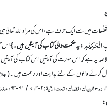
اللہ
ُقَطَّعات میں سے ایک حرف ہے،ا س کی مراد
تعالیٰ ہی
بِ الْحَكِیْمِ
: یہ حکمت والی کتاب کی آیتیں ہیں ۔}
اس ا
خلاصہ یہ ہے کہ اس سورت کی آیتیں اس کتاب کی آیتیں 
جلال
ل کرنے والوں کے لئے ہدایت اور رحمت ہیں ۔(
، روح البیان، لقمان، تحت الآیۃ:
،
، ملتق
۶۳
۶۲
۷
۳
۲
-
/
-
ن: