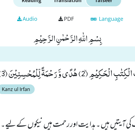
Reading
Translation
Tafseer
Audio
PDF
Language
بِسْمِ اللّٰهِ الرَّحْمٰنِ الرَّحِیْمِ
Kanz ul Irfan
ب کی آیتیں ہیں ۔ ہدایت اور رحمت ہیں نیکوں کے لیے۔