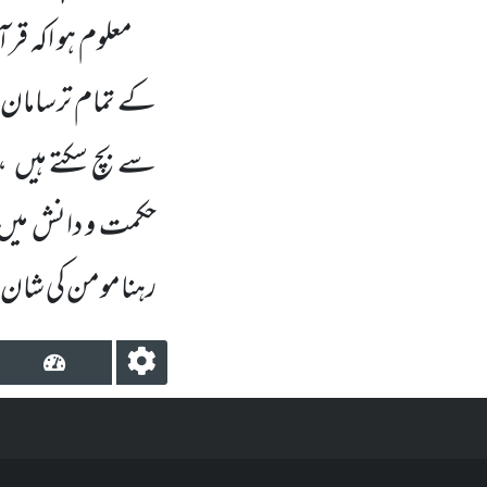
معلوم ہو اکہ قرآ
کے تمام ترسامان م
سے بچ سکتے ہیں ،
حکمت و دانش میں 
رہنامومن کی شان 