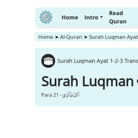
Read
Home
Intro
Quran
Home
➤
Al-Quran
➤
Surah Luqman Ayat 
Surah Luqman Ayat 1-2-3 Trans
Surah Luqman
اُتْلُ مَاۤ اُوْحِیَ
Para 21 -