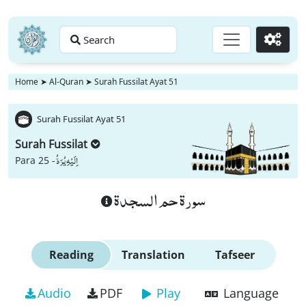
Search
Go
Home
➤
Al-Quran
➤
Surah Fussilat Ayat 51
Surah Fussilat Ayat 51
Surah Fussilat
اِلَیْهِ یُرَدُّ
Para 25 -
سورة حم السجدة
Reading
Translation
Tafseer
Audio
PDF
Play
Language