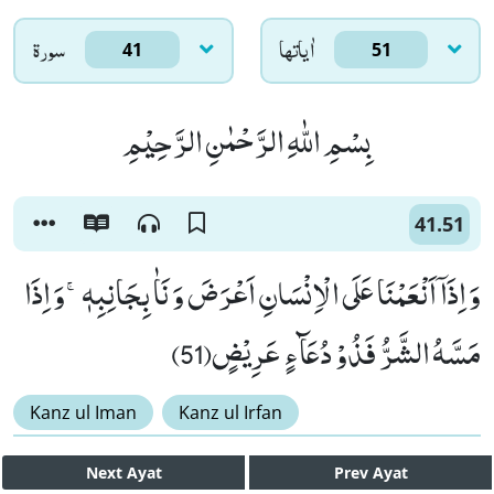
اٰياتها
سورۃ
41
51
بِسْمِ اللّٰهِ الرَّحْمٰنِ الرَّحِیْمِ
41.51
وَ اِذَاۤ اَنْعَمْنَا عَلَى الْاِنْسَانِ اَعْرَضَ وَ نَاٰ بِجَانِبِهٖۚ-وَ اِذَا
مَسَّهُ الشَّرُّ فَذُوْ دُعَآءٍ عَرِیْضٍ(51)
Kanz ul Iman
Kanz ul Irfan
Next
Ayat
Prev
Ayat