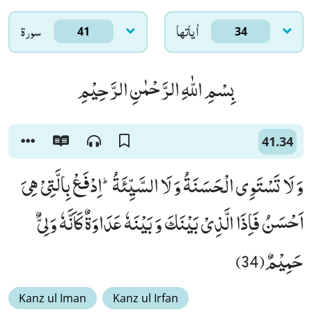
اٰياتها
سورۃ
41
34
بِسْمِ اللّٰهِ الرَّحْمٰنِ الرَّحِیْمِ
41.34
وَ لَا تَسْتَوِی الْحَسَنَةُ وَ لَا السَّیِّئَةُؕ-اِدْفَعْ بِالَّتِیْ هِیَ
اَحْسَنُ فَاِذَا الَّذِیْ بَیْنَكَ وَ بَیْنَهٗ عَدَاوَةٌ كَاَنَّهٗ وَلِیٌّ
حَمِیْمٌ(34)
Kanz ul Iman
Kanz ul Irfan