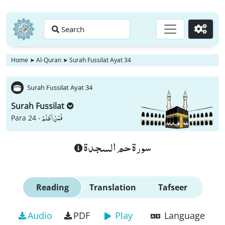
Search
Go
Home
➤
Al-Quran
➤
Surah Fussilat Ayat 34
Surah Fussilat Ayat 34
Surah Fussilat
فَمَنْ اَظْلَمُ
Para 24 -
سورة حم السجدة
Reading
Translation
Tafseer
Audio
PDF
Play
Language