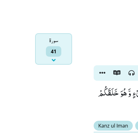
سورۃ
41
یْءٍ وَّ هُوَ خَلَقَكُمْ
Kanz ul Iman