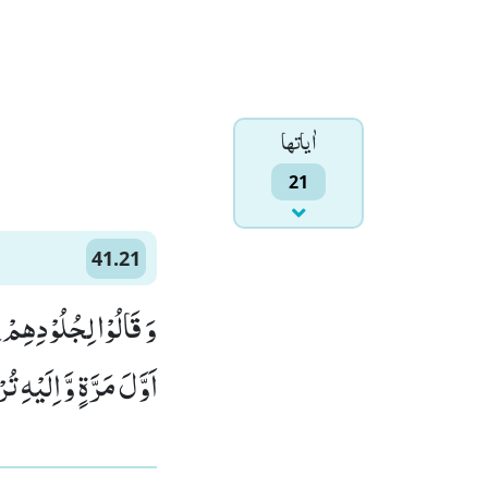
اٰياتها
21
41.21
وَ قَالُوْا لِجُلُوْدِهِمْ ل
اَوَّلَ مَرَّةٍ وَّ اِلَیْهِ ت)