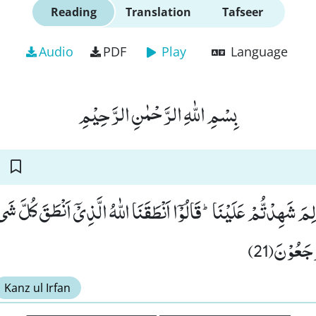
Reading
Translation
Tafseer
Audio
PDF
Play
Language
بِسْمِ اللّٰهِ الرَّحْمٰنِ الرَّحِیْمِ
ِمَ شَهِدْتُّمْ عَلَیْنَاؕ-قَالُوْۤا اَنْطَقَنَا اللّٰهُ الَّذِیْۤ اَنْطَقَ كُلَّ شَ
ُرْجَعُوْنَ(21
Kanz ul Irfan