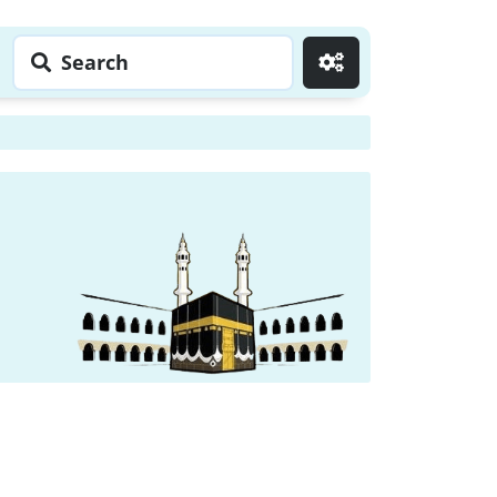
Search
Go