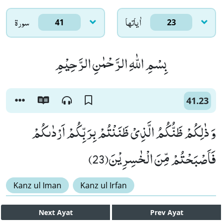
اٰياتها
سورۃ
41
23
بِسْمِ اللّٰهِ الرَّحْمٰنِ الرَّحِیْمِ
41.23
وَ ذٰلِكُمْ ظَنُّكُمُ الَّذِیْ ظَنَنْتُمْ بِرَبِّكُمْ اَرْدٰىكُمْ
فَاَصْبَحْتُمْ مِّنَ الْخٰسِرِیْنَ(23)
Kanz ul Iman
Kanz ul Irfan
Next
Ayat
Prev
Ayat