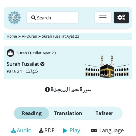
Search
Go
Home
➤
Al-Quran
➤
Surah Fussilat Ayat 23
Surah Fussilat Ayat 23
Surah Fussilat
فَمَنْ اَظْلَمُ
Para 24 -
سورة حم السجدة
Reading
Translation
Tafseer
Audio
PDF
Play
Language