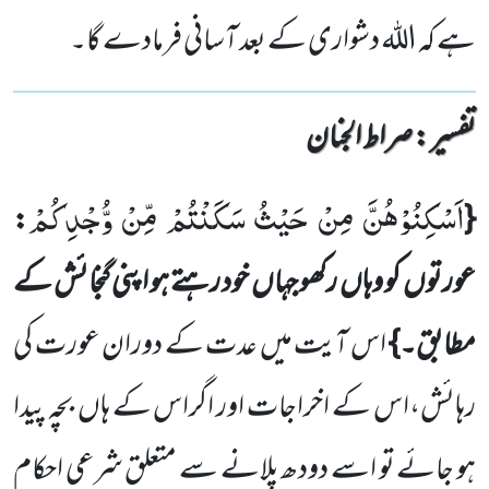
ہے کہ اللہ دشواری کے بعد آسانی فرمادے گا۔
تفسیر : ‎صراط الجنان
اَسْكِنُوْهُنَّ مِنْ حَیْثُ سَكَنْتُمْ مِّنْ وُّجْدِكُمْ
:
{
عورتوں
کو وہاں
رکھو جہاں
خود رہتے ہو اپنی گنجائش کے
مطابق۔}
اس آیت میں عدت کے دوران عورت کی
رہائش،اس کے اخراجات اور اگراس کے ہاں
بچہ پیدا
ہو جائے تو اسے دودھ پلانے سے متعلق شرعی احکام