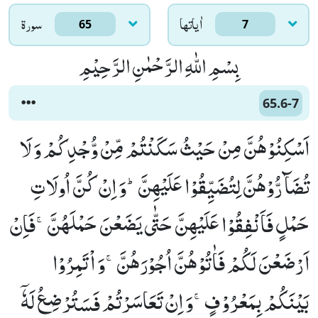
اٰياتها
سورۃ
65
7
بِسْمِ اللّٰهِ الرَّحْمٰنِ الرَّحِیْمِ
65.6-7
اَسْكِنُوْهُنَّ مِنْ حَیْثُ سَكَنْتُمْ مِّنْ وُّجْدِكُمْ وَ لَا
تُضَآرُّوْهُنَّ لِتُضَیِّقُوْا عَلَیْهِنَّؕ-وَ اِنْ كُنَّ اُولَاتِ
حَمْلٍ فَاَنْفِقُوْا عَلَیْهِنَّ حَتّٰى یَضَعْنَ حَمْلَهُنَّۚ-فَاِنْ
اَرْضَعْنَ لَكُمْ فَاٰتُوْهُنَّ اُجُوْرَهُنَّۚ-وَ اْتَمِرُوْا
بَیْنَكُمْ بِمَعْرُوْفٍۚ-وَ اِنْ تَعَاسَرْتُمْ فَسَتُرْضِعُ لَهٗۤ