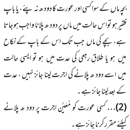
بچہ ماں
کے سوا کسی اور عورت کا دود ھ نہ پئے، یا باپ
فقیر ہو تواس حالت میں
ماں
پر دود ھ پلانا واجب ہوجاتا
ہے، بچے کی ماں
جب تک اس کے باپ کے نکاح
میں
ہو یا طلاقِ رجعی کی عدت میں
ہو تو ایسی حالت
میں
اسے دود ھ پلانے کی اجرت لینا جائز نہیں ، عدت
کے بعد لینا جائز ہے ۔
(
2
)…
کسی عورت کو مُعَیَّن اجرت پر دود ھ پلانے
کیلئے مقرر کرنا جائز ہے۔