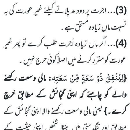
(
3
)…
اجرت پر دود ھ پلانے کیلئے غیر عورت کی بہ
نسبت ماں
زیادہ مستحق ہے۔
(
4
)…
اگر ماں
زیادہ اُجرت طلب کرے تو پھر غیر
عورت کو مقرر کرنے میں
اصلاً کوئی حرج نہیں
۔
لِیُنْفِقْ ذُوْ سَعَةٍ مِّنْ سَعَتِهٖ
{
: مالی وسعت رکھنے
والے کو چاہئے کہ اپنی گنجائش کے مطابق خرچ
کرے۔}
یعنی
مالی وسعت رکھنے والا اپنی گنجائش کے
مطابق اور تنگدستی میں
مبتلا شخص اپنی حیثیت کے