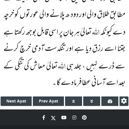
مطابق طلاق والی اور دود ھ
پلانے والی عورتوں
کو خرچہ
اللّٰہ
دے کیونکہ
تعالیٰ ہرجان پر اسی قابل بوجھ رکھتا ہے
جتنا اسے رزق دیا ہے اور تنگدست
آدمی خرچ کرنے
اللّٰہ
سے ڈرے نہیں ، جلد ہی
تعالیٰ معاش کی تنگی کے
بعد اسے آسانی عطافرمادے گا۔
Next
Ayat
Prev
Ayat