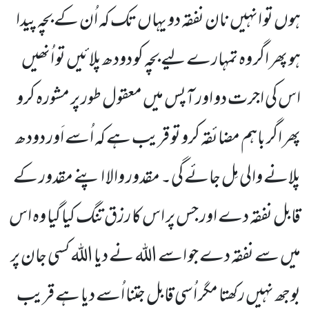
ہوں تو انہیں نان نفقہ دو یہاں تک کہ اُن کے بچہ پیدا
ہو پھر اگر وہ تمہارے لیے بچہ کو دودھ پلائیں تو اُنھیں
اس کی اجرت دو اور آپس میں معقول طور پر مشورہ کرو
پھر اگر باہم مضائقہ کرو تو قریب ہے کہ اُسے اَور دودھ
پلانے والی مِل جائے گی۔ مقدور والا اپنے مقدور کے
قابل نفقہ دے اور جس پر اس کا رزق تنگ کیا گیا وہ اس
میں سے نفقہ دے جو اسے اللہ نے دیا اللہ کسی جان پر
بوجھ نہیں رکھتا مگر اُسی قابل جتنا اُسے دیا ہے قریب