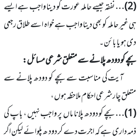
(
2
)…
نفقہ جیسے حاملہ عورت کو دینا واجب ہے ایسے
ہی غیر حاملہ کو بھی دینا واجب ہے خواہ اسے طلاق رجعی
دی ہو یا بائن۔
بچے کو دودھ پلانے سے متعلق شرعی مسائل:
آیت کی مناسبت سے بچے کو دودھ پلانے سے
متعلق چارشرعی احکام ملاحظہ ہوں ،
(
1
)…
بچے کو دودھ پلانا ماں
پر واجب نہیں ، باپ کی
ذمہ داری ہے کہ اجرت دے کر دود ھ پلوائے لیکن اگر