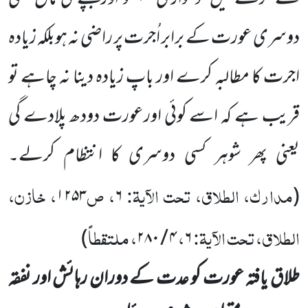
دوسری عورت کے برابر اُجرت پر راضی نہ ہوبلکہ زیادہ
اجرت کا مطالبہ کرے اور باپ زیادہ دینا نہ چاہے تو
قریب ہے کہ اسے کوئی اورعورت دودھ پلادے گی
یعنی پھر شوہر کسی دوسری کا انتظام کرلے۔
مدارک، الطلاق، تحت الآیۃ:
، ص
، خازن،
۱۲۵۳
۶
(
الطلاق، تحت الآیۃ:
،
، ملتقطاً
)
۲۸۰
/
۴
۶
طلاق یافتہ عورت کو عدت کے دوران رہائش اور نفقہ