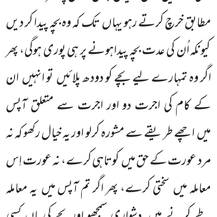
مطابق خرچ کرتے رہو یہاں
تک کہ وہ بچہ پیدا کر دیں
کیونکہ اُن کی عدت بچہ پیداہونے پر ہی پوری ہوگی، پھر
اگر وہ تمہارے لیے بچے کو دودھ پلائیں
تو انہیں
ان
کے کام کی اجرت دو اور اجرت سے متعلق آپس
میں
اچھے طریقے سے مشورہ کرلو اور یہ خیال رکھو کہ نہ
مرد عورت کے حق میں
کوتاہی کرے، نہ عورت اِس
معاملہ میں
سختی کرے، پھر اگر تم آپس میں
یہ معاملہ
طے کرنے میں
دشواری سمجھو اوربچے کی ماں کسی