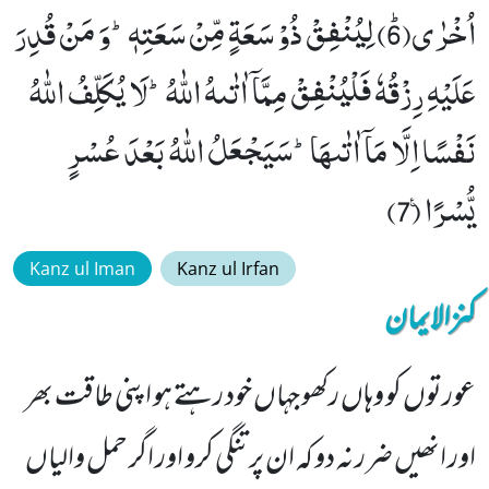
اُخْرٰىﭤ(6) لِیُنْفِقْ ذُوْ سَعَةٍ مِّنْ سَعَتِهٖؕ-وَ مَنْ قُدِرَ
عَلَیْهِ رِزْقُهٗ فَلْیُنْفِقْ مِمَّاۤ اٰتٰىهُ اللّٰهُؕ-لَا یُكَلِّفُ اللّٰهُ
نَفْسًا اِلَّا مَاۤ اٰتٰىهَاؕ-سَیَجْعَلُ اللّٰهُ بَعْدَ عُسْرٍ
یُّسْرًا۠ (7)
Kanz ul Iman
Kanz ul Irfan
کنزالایمان
عورتوں کو وہاں رکھو جہاں خود رہتے ہو اپنی طاقت بھر
اور انھیں ضرر نہ دو کہ ان پر تنگی کرو اور اگر حمل والیاں