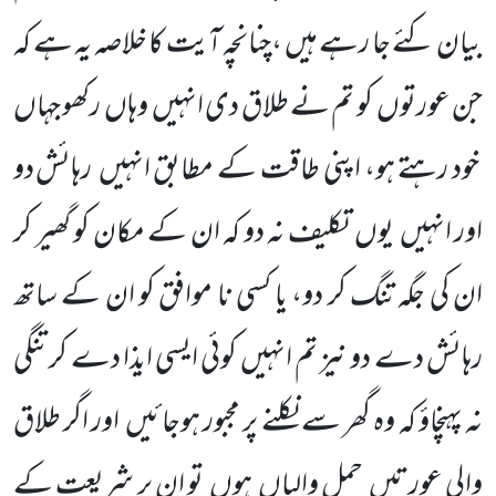
بیان کئے جا رہے ہیں ،چنانچہ آیت کا خلاصہ یہ ہے کہ
جن عورتوں
کو تم نے طلاق دی انہیں
وہاں
رکھو جہاں
خود رہتے ہو، اپنی طاقت کے مطابق انہیں
رہائش دو
اور انہیں
یوں
تکلیف نہ دو کہ ان کے مکان کو گھیر کر
ان کی جگہ تنگ کر دو، یا کسی نا موافق کو ان کے ساتھ
رہائش دے دو نیز تم انہیں کوئی ایسی ایذا دے کر تنگی
نہ پہنچاؤ کہ وہ گھر سے نکلنے پر مجبور ہوجائیں
اور اگر طلاق
والی عورتیں
حمل والیاں
ہوں
تو ان پر شریعت کے