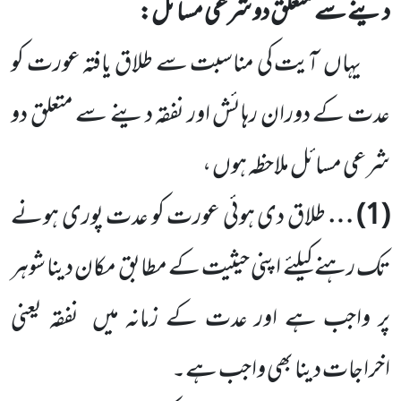
دینے سے متعلق دو شرعی مسائل:
یہاں
آیت کی مناسبت سے طلاق یافتہ عورت کو
عدت کے دوران رہائش اور نفقہ دینے سے متعلق دو
شرعی مسائل ملاحظہ ہوں ،
(
1
) …
طلاق دی ہوئی عورت کو عدت پوری ہونے
تک رہنے کیلئے اپنی حیثیت کے مطابق مکان دینا شوہر
پر واجب ہے اور عدت کے زمانہ میں
نفقہ یعنی
اخراجات دینا بھی واجب ہے۔