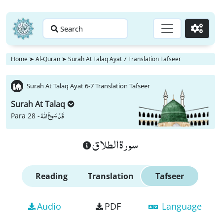
Search
Go
Home
➤
Al-Quran
➤
Surah At Talaq Ayat 7 Translation Tafseer
Surah At Talaq Ayat 6-7 Translation Tafseer
Surah At Talaq
قَدْ سَمِعَ اللّٰهُ
Para 28 -
سورة الطلاق
Reading
Translation
Tafseer
Audio
PDF
Language