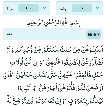
اٰياتها
سورۃ
65
6
بِسْمِ اللّٰهِ الرَّحْمٰنِ الرَّحِیْمِ
65.6-7
اَسْكِنُوْهُنَّ مِنْ حَیْثُ سَكَنْتُمْ مِّنْ وُّجْدِكُمْ وَ لَا
تُضَآرُّوْهُنَّ لِتُضَیِّقُوْا عَلَیْهِنَّؕ-وَ اِنْ كُنَّ اُولَاتِ
حَمْلٍ فَاَنْفِقُوْا عَلَیْهِنَّ حَتّٰى یَضَعْنَ حَمْلَهُنَّۚ-فَاِنْ
اَرْضَعْنَ لَكُمْ فَاٰتُوْهُنَّ اُجُوْرَهُنَّۚ-وَ اْتَمِرُوْا
بَیْنَكُمْ بِمَعْرُوْفٍۚ-وَ اِنْ تَعَاسَرْتُمْ فَسَتُرْضِعُ لَهٗۤ