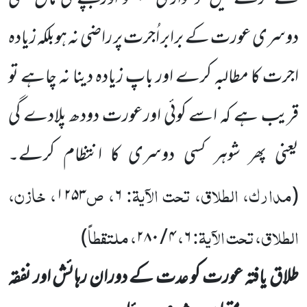
دوسری عورت کے برابر اُجرت پر راضی نہ ہوبلکہ زیادہ
اجرت کا مطالبہ کرے اور باپ زیادہ دینا نہ چاہے تو
قریب ہے کہ اسے کوئی اورعورت دودھ پلادے گی
یعنی پھر شوہر کسی دوسری کا انتظام کرلے۔
مدارک، الطلاق، تحت الآیۃ:
، ص
، خازن،
۱۲۵۳
۶
(
الطلاق، تحت الآیۃ:
،
، ملتقطاً
)
۲۸۰
/
۴
۶
طلاق یافتہ عورت کو عدت کے دوران رہائش اور نفقہ