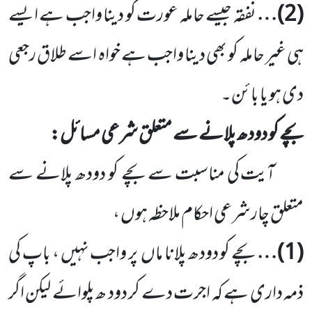
(
2
)…
نفقہ جیسے حاملہ عورت کو دینا واجب ہے ایسے
ہی غیر حاملہ کو بھی دینا واجب ہے خواہ اسے طلاق رجعی
دی ہو یا بائن۔
بچے کو دودھ پلانے سے متعلق شرعی مسائل:
آیت کی مناسبت سے بچے کو دودھ پلانے سے
متعلق چارشرعی احکام ملاحظہ ہوں ،
(
1
)…
بچے کو دودھ پلانا ماں
پر واجب نہیں ، باپ کی
ذمہ داری ہے کہ اجرت دے کر دود ھ پلوائے لیکن اگر