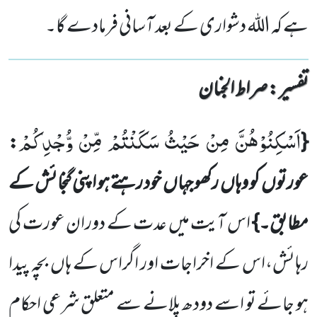
ہے کہ اللہ دشواری کے بعد آسانی فرمادے گا۔
تفسیر : ‎صراط الجنان
اَسْكِنُوْهُنَّ مِنْ حَیْثُ سَكَنْتُمْ مِّنْ وُّجْدِكُمْ
:
{
عورتوں
کو وہاں
رکھو جہاں
خود رہتے ہو اپنی گنجائش کے
مطابق۔}
اس آیت میں عدت کے دوران عورت کی
رہائش،اس کے اخراجات اور اگراس کے ہاں
بچہ پیدا
ہو جائے تو اسے دودھ پلانے سے متعلق شرعی احکام