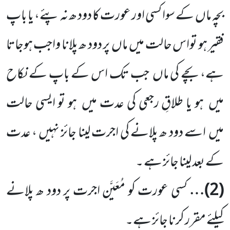
بچہ ماں
کے سوا کسی اور عورت کا دود ھ نہ پئے، یا باپ
فقیر ہو تواس حالت میں
ماں
پر دود ھ پلانا واجب ہوجاتا
ہے، بچے کی ماں
جب تک اس کے باپ کے نکاح
میں
ہو یا طلاقِ رجعی کی عدت میں
ہو تو ایسی حالت
میں
اسے دود ھ پلانے کی اجرت لینا جائز نہیں ، عدت
کے بعد لینا جائز ہے ۔
(
2
)…
کسی عورت کو مُعَیَّن اجرت پر دود ھ پلانے
کیلئے مقرر کرنا جائز ہے۔