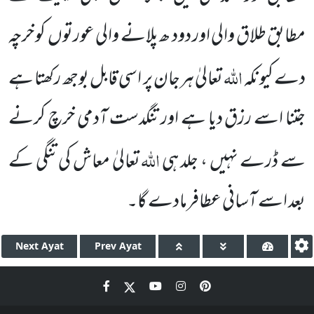
مطابق طلاق والی اور دود ھ
پلانے والی عورتوں
کو خرچہ
اللّٰہ
دے کیونکہ
تعالیٰ ہرجان پر اسی قابل بوجھ رکھتا ہے
جتنا اسے رزق دیا ہے اور تنگدست
آدمی خرچ کرنے
اللّٰہ
سے ڈرے نہیں ، جلد ہی
تعالیٰ معاش کی تنگی کے
بعد اسے آسانی عطافرمادے گا۔
Next
Ayat
Prev
Ayat