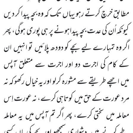
مطابق خرچ کرتے رہو یہاں
تک کہ وہ بچہ پیدا کر دیں
کیونکہ اُن کی عدت بچہ پیداہونے پر ہی پوری ہوگی، پھر
اگر وہ تمہارے لیے بچے کو دودھ پلائیں
تو انہیں
ان
کے کام کی اجرت دو اور اجرت سے متعلق آپس
میں
اچھے طریقے سے مشورہ کرلو اور یہ خیال رکھو کہ نہ
مرد عورت کے حق میں
کوتاہی کرے، نہ عورت اِس
معاملہ میں
سختی کرے، پھر اگر تم آپس میں
یہ معاملہ
طے کرنے میں
دشواری سمجھو اوربچے کی ماں کسی