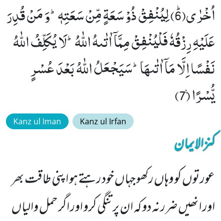
اُخْرٰىﭤ(6) لِیُنْفِقْ ذُوْ سَعَةٍ مِّنْ سَعَتِهٖؕ-وَ مَنْ قُدِرَ
عَلَیْهِ رِزْقُهٗ فَلْیُنْفِقْ مِمَّاۤ اٰتٰىهُ اللّٰهُؕ-لَا یُكَلِّفُ اللّٰهُ
نَفْسًا اِلَّا مَاۤ اٰتٰىهَاؕ-سَیَجْعَلُ اللّٰهُ بَعْدَ عُسْرٍ
یُّسْرًا۠ (7)
Kanz ul Iman
Kanz ul Irfan
کنزالایمان
عورتوں کو وہاں رکھو جہاں خود رہتے ہو اپنی طاقت بھر
اور انھیں ضرر نہ دو کہ ان پر تنگی کرو اور اگر حمل والیاں