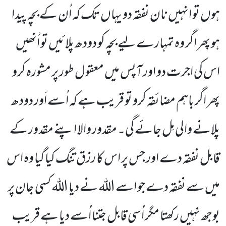
ہوں تو انہیں نان نفقہ دو یہاں تک کہ اُن کے بچہ پیدا
ہو پھر اگر وہ تمہارے لیے بچہ کو دودھ پلائیں تو اُنھیں
اس کی اجرت دو اور آپس میں معقول طور پر مشورہ کرو
پھر اگر باہم مضائقہ کرو تو قریب ہے کہ اُسے اَور دودھ
پلانے والی مِل جائے گی۔ مقدور والا اپنے مقدور کے
قابل نفقہ دے اور جس پر اس کا رزق تنگ کیا گیا وہ اس
میں سے نفقہ دے جو اسے اللہ نے دیا اللہ کسی جان پر
بوجھ نہیں رکھتا مگر اُسی قابل جتنا اُسے دیا ہے قریب