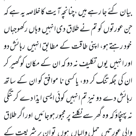
بیان کئے جا رہے ہیں ،چنانچہ آیت کا خلاصہ یہ ہے کہ
جن عورتوں
کو تم نے طلاق دی انہیں
وہاں
رکھو جہاں
خود رہتے ہو، اپنی طاقت کے مطابق انہیں
رہائش دو
اور انہیں
یوں
تکلیف نہ دو کہ ان کے مکان کو گھیر کر
ان کی جگہ تنگ کر دو، یا کسی نا موافق کو ان کے ساتھ
رہائش دے دو نیز تم انہیں کوئی ایسی ایذا دے کر تنگی
نہ پہنچاؤ کہ وہ گھر سے نکلنے پر مجبور ہوجائیں
اور اگر طلاق
والی عورتیں
حمل والیاں
ہوں
تو ان پر شریعت کے