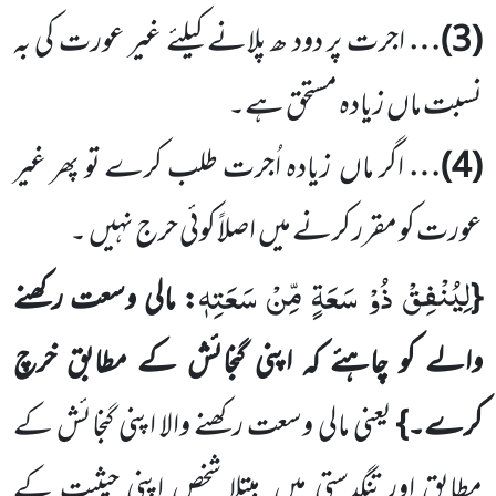
(
3
)…
اجرت پر دود ھ پلانے کیلئے غیر عورت کی بہ
نسبت ماں
زیادہ مستحق ہے۔
(
4
)…
اگر ماں
زیادہ اُجرت طلب کرے تو پھر غیر
عورت کو مقرر کرنے میں
اصلاً کوئی حرج نہیں
۔
لِیُنْفِقْ ذُوْ سَعَةٍ مِّنْ سَعَتِهٖ
{
: مالی وسعت رکھنے
والے کو چاہئے کہ اپنی گنجائش کے مطابق خرچ
کرے۔}
یعنی
مالی وسعت رکھنے والا اپنی گنجائش کے
مطابق اور تنگدستی میں
مبتلا شخص اپنی حیثیت کے