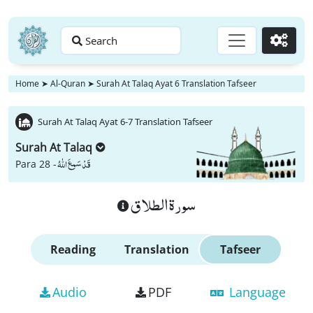
Search
Go
Home
➤
Al-Quran
➤
Surah At Talaq Ayat 6 Translation Tafseer
Surah At Talaq Ayat 6-7 Translation Tafseer
Surah At Talaq
قَدْ سَمِعَ اللّٰهُ
Para 28 -
سورة الطلاق
Reading
Translation
Tafseer
Audio
PDF
Language