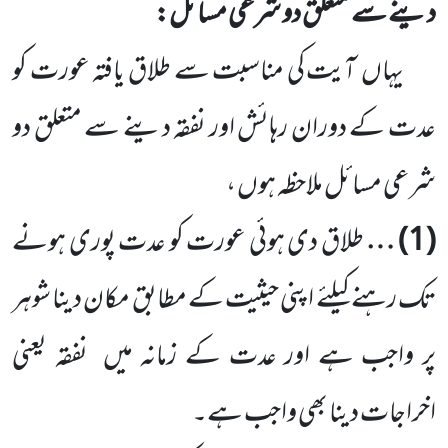
دینے سے متعلق دو شرعی مسائل:
یہاں
آیت کی مناسبت سے طلاق یافتہ عورت کو
عدت کے دوران رہائش اور نفقہ دینے سے متعلق دو
شرعی مسائل ملاحظہ ہوں ،
(
1
) …
طلاق دی ہوئی عورت کو عدت پوری ہونے
تک رہنے کیلئے اپنی حیثیت کے مطابق مکان دینا شوہر
پر واجب ہے اور عدت کے زمانہ میں
نفقہ یعنی
اخراجات دینا بھی واجب ہے۔