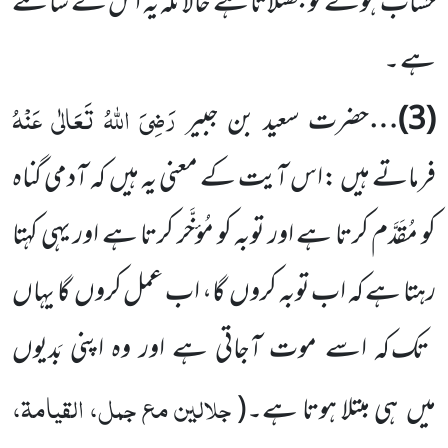
حساب ہونے کو جھٹلاتا ہے حالانکہ یہ اس کے سامنے
ہے ۔
رَضِیَ اللّٰہُ تَعَالٰی عَنْہُ
(
3
)…
حضرت سعید بن جبیر
فرماتے ہیں
:اس آیت کے معنی یہ ہیں
کہ آدمی گناہ
کو مُقَدَّم کرتا ہے اور توبہ کو مُؤخَّر کرتا ہے اور یہی کہتا
رہتا ہے کہ اب توبہ کروں
گا، اب عمل کروں
گا یہاں
تک کہ اسے موت آجاتی ہے اور وہ اپنی بَدیوں
جلالین مع جمل، القیامۃ،
میں
ہی مبتلا ہوتا ہے۔
(