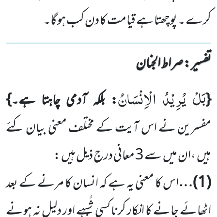
کرے ۔ پوچھتا ہے قیامت کا دن کب ہوگا۔
تفسیر : ‎صراط الجنان
بَلْ یُرِیْدُ الْاِنْسَانُ
{
: بلکہ آدمی چاہتا ہے۔}
مفسرین نے اس آیت کے مختلف معنی بیان کئے
ہیں
،ان میں
سے
3
معانی
درج ذیل ہیں :
(
1
)…
اس کا معنی یہ ہے کہ انسان کا مرنے کے بعد
اٹھائے جانے کا انکار کرنا کسی شُبہے اور دلیل نہ ہونے