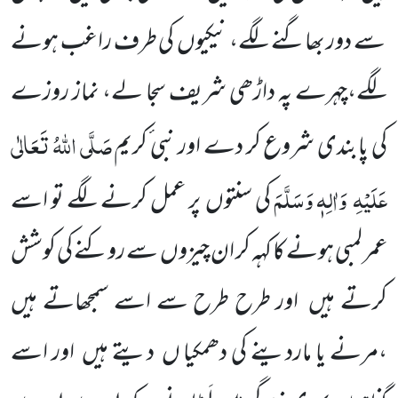
سے دور بھاگنے لگے، نیکیوں
کی طرف راغب ہونے
لگے،چہرے پہ داڑھی شریف سجا لے، نماز روزے
صَلَّی اللّٰہُ تَعَالٰی
کی پابندی شروع کر دے اور نبی ٔکریم
عَلَیْہِ
وَاٰلِہٖ وَسَلَّمَ
کی سنتوں
پر عمل کرنے لگے تو اسے
عمر لمبی ہونے کا کہہ کر ان چیزوں
سے روکنے کی کوشش
کرتے ہیں
اور طرح طرح سے اسے سمجھاتے ہیں
،مرنے یا ماردینے کی دھمکیا ں
دیتے ہیں
اور اسے