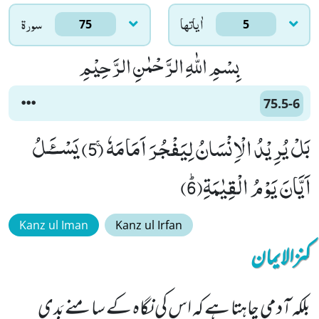
اٰياتها
سورۃ
75
5
بِسْمِ اللّٰهِ الرَّحْمٰنِ الرَّحِیْمِ
75.5-6
بَلْ یُرِیْدُ الْاِنْسَانُ لِیَفْجُرَ اَمَامَهٗۚ (5) یَسْــٴَـلُ
اَیَّانَ یَوْمُ الْقِیٰمَةِﭤ(6)
Kanz ul Iman
Kanz ul Irfan
کنزالایمان
بلکہ آدمی چاہتا ہے کہ اس کی نگاہ کے سامنے بَدی