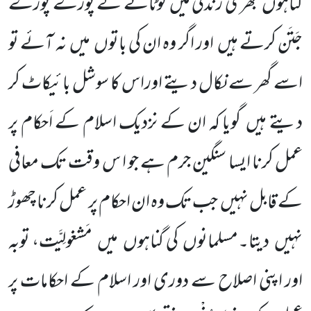
گناہوں
بھری زندگی میں
لَوٹانے کے پورے پورے
جَتَن کرتے ہیں
اور اگر وہ ان کی باتوں
میں
نہ آئے تو
اسے گھر سے نکال دیتے اوراس کا سوشل بائیکاٹ کر
دیتے ہیں
گویا کہ ان کے نزدیک اسلام کے اَحکام پر
عمل کرنا ایسا سنگین جرم ہے جو ا س وقت تک معافی
کے قابل نہیں
جب تک وہ ان احکام پر عمل کرنا چھوڑ
نہیں
دیتا۔مسلمانوں
کی گناہوں
میں
مَشغولِیَّت، توبہ
اور اپنی اصلاح سے دوری اور اسلام کے احکامات پر