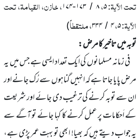
تحت الآیۃ:
،
، خازن، القیامۃ، تحت
۱۷۴
۱۷۳
۸
۵
-
/
الآیۃ:
،
، ملتقطاً
)
۳۳۴
۴
۵
/
توبہ میں
تاخیر کا مرض
:
فی زمانہ مسلمانوں
کی ایک تعداد ایسی ہے جس میں
یہ
مرض پایا جاتا ہے کہ انہیں
گناہوں
سے رُک جانے اور
ان سے توبہ کرنے کی ترغیب دی جائے اور شریعت
کے اَحکامات پر عمل کرنے کا کہا جائے تو آگے سے
یہ جواب دیتے ہیں کہ بھیا! ابھی تو بہت عمر پڑی ہے،