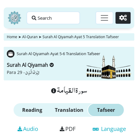
Search
Go
Home
➤
Al-Quran
➤
Surah Al Qiyamah Ayat 5 Translation Tafseer
Surah Al Qiyamah Ayat 5-6 Translation Tafseer
Surah Al Qiyamah
تَبٰرَكَ الَّذِیْ
Para 29 -
سورة القيامة
Reading
Translation
Tafseer
Audio
PDF
Language