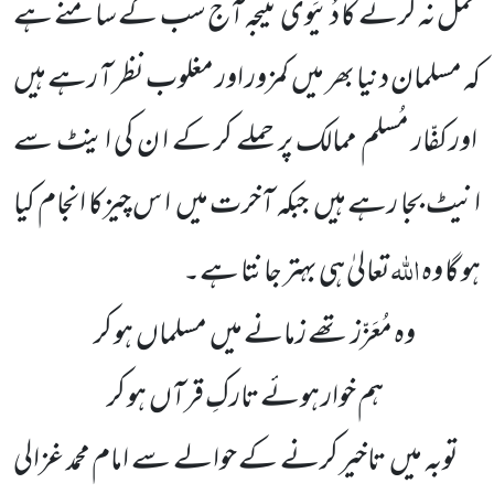
عمل نہ کرنے کا دُنْیَوی نتیجہ آج سب کے سامنے ہے
کہ مسلمان دنیا بھر
میں
کمزور اور مغلوب نظر آ رہے ہیں
اور کفّار مُسلم ممالک پر حملے کر کے ا ن کی اینٹ سے
انیٹ بجا رہے ہیں
جبکہ آخرت میں
ا س چیزکا انجام کیا
اللّٰہ
ہو گا وہ
تعالیٰ ہی بہتر جانتا ہے۔
وہ مُعَزّز تھے زمانے میں
مسلماں
ہو کر
ہم خوار ہوئے تارکِ قرآں
ہو کر
توبہ میں
تاخیر کرنے کے حوالے سے امام محمد غزالی