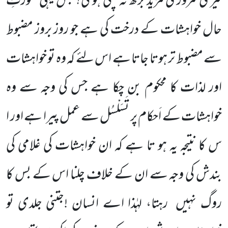
تیری کمزوری مزید بڑھ نہ چکی ہو گی؟ بس یہی صورتِ
حال خواہشات کے درخت کی ہے جو روز بروز مضبوط
سے مضبوط تر ہوتا جاتا ہے اس لئے کہ وہ تو خواہشات
اور لذات کا محکوم بن چکا ہے جس کی وجہ سے وہ
خواہشات کے اَحکام پر تَسَلْسُل سے عمل پیرا ہے اور ا
س کا نتیجہ یہ ہو تا ہے کہ ان خواہشات کی غلامی کی
بندش کی وجہ سے ان کے خلاف چلنا اس کے بس کا
روگ نہیں
رہتا، لہٰذا اے انسان !جتنی جلدی تو