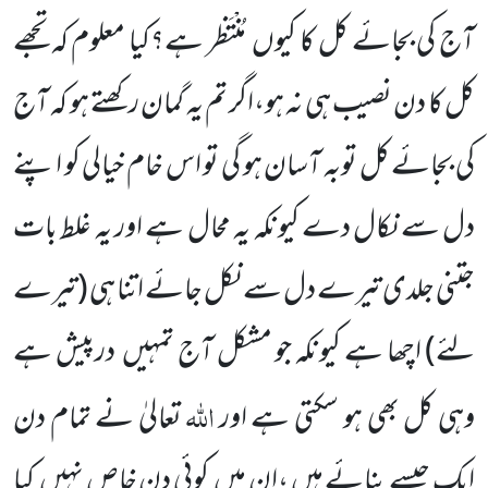
آج کی بجائے کل کا کیوں
مُنْتَظر ہے؟کیا معلوم کہ تجھے
کل کا دن نصیب ہی نہ ہو،اگر تم یہ گمان رکھتے ہو کہ آج
کی بجائے کل توبہ آسان ہو گی تو اس خام خیالی کو اپنے
دل سے نکال دے کیونکہ یہ محال ہے اور یہ غلط بات
جتنی جلدی تیرے دل سے نکل جائے اتنا ہی
(تیرے
لئے)
اچھا ہے کیونکہ جو مشکل آج تمہیں
درپیش ہے
اللّٰہ
وہی کل بھی ہو سکتی ہے اور
تعالیٰ نے تمام دن
ایک جیسے بنائے ہیں ،ان میں
کوئی دن خاص نہیں
کیا