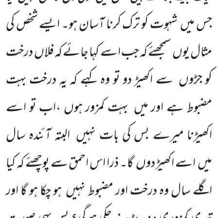
جس میں
شہوت کو ترک کرنا آسان ہو۔ ایسے شخص کی
مثال یوں
سمجھئے کہ جب اسے کہا جائے کہ فلاں
درخت
کو جڑوں
سے اکھیڑ دو تو وہ کہے کہ یہ درخت بہت
مضبوط ہے اور میں
بہت کمزور ہوں ،اب تو اسے
اکھیڑنا میرے بس کی بات نہیں
البتہ آئندہ سال
میں
اسے اکھیڑ دوں
گا۔ ذرا اس احمق سے پوچھئے کہ کیا
اگلے سال وہ درخت اور مضبوط نہیں
ہو چکا ہو گا اور