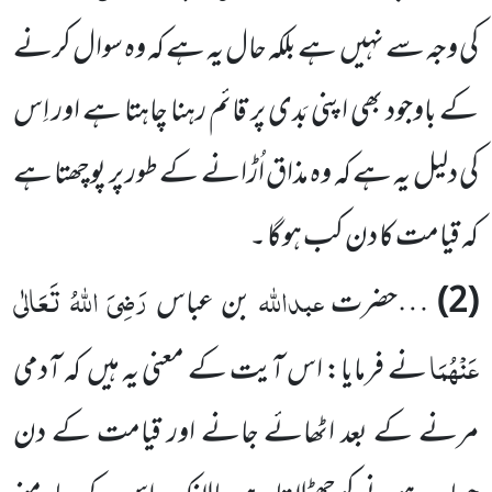
کی وجہ سے نہیں
ہے بلکہ حال یہ ہے کہ وہ سوال کرنے
کے باوجود بھی اپنی بَدی پر قائم رہنا چاہتا ہے اور اِس
کی دلیل یہ ہے کہ وہ مذاق اُڑانے کے طور پر پوچھتا ہے
کہ قیامت کا دن کب ہوگا ۔
عبداللّٰہ
رَضِیَ اللّٰہُ تَعَالٰی
(
2
)
…حضرت
بن عباس
عَنْہُمَا
نے فرمایا: اس آیت کے معنی یہ ہیں
کہ آدمی
مرنے کے بعد
اٹھائے جانے اور قیامت کے دن