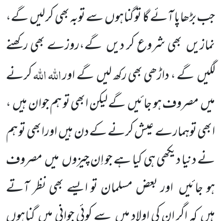
جب بڑھاپا آئے گا تو گناہوں
سے توبہ بھی کر لیں
گے،
نمازیں
بھی شروع کر دیں
گے،روزے بھی رکھنے
اللّٰہ اللّٰہ
لگیں
گے ، داڑھی بھی رکھ لیں
گے اور
کرنے
میں
مصروف ہو جائیں
گے لیکن ابھی تو ہم
جوان ہیں
،
ابھی توہمارے عیش کرنے کے دن ہیں
اورابھی تو ہم
نے دنیا دیکھی ہی کیا ہے جو اِن چیزوں
میں
مصروف
ہو جائیں
اور بعض مسلمان تو ایسے بھی نظر آتے
ہیں
کہ اگر ان کی اولاد میں
سے کوئی جوانی میں
گناہوں