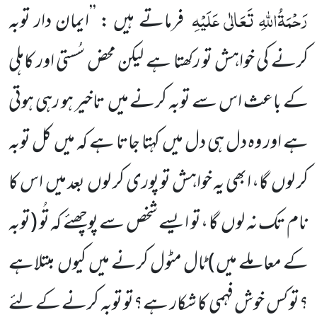
رَحْمَۃُاللّٰہِ تَعَالٰی عَلَیْہِ
فرماتے ہیں : ’’ایمان دار توبہ
کرنے کی
خواہش تو رکھتا ہے لیکن محض سُستی اور کاہلی
کے باعث اس سے توبہ کرنے میں
تاخیر ہو رہی ہوتی
ہے اور وہ دل ہی دل میں
کہتا جاتا ہے کہ میں
کل توبہ
کر لوں
گا، ابھی یہ خواہش تو پوری کر لوں
بعد میں
اس کا
نام تک نہ لوں
گا ،تو ایسے شخص سے پوچھئے کہ تُو
(توبہ
کے معاملے میں )
ٹال مٹول کرنے میں
کیوں
مبتلاہے
؟تو کس خوش فہمی کا شکار ہے؟تو توبہ کرنے کے لئے