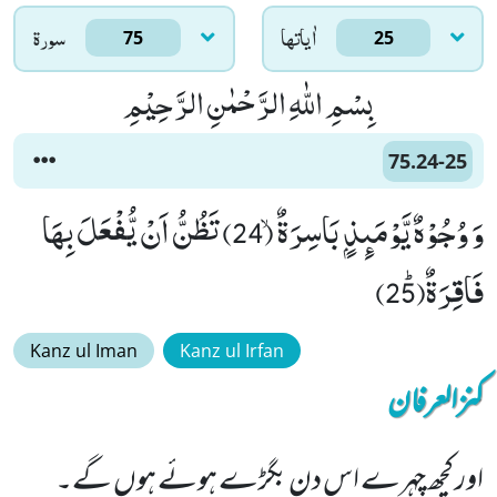
اٰياتها
سورۃ
75
25
بِسْمِ اللّٰهِ الرَّحْمٰنِ الرَّحِیْمِ
75.24-25
وَ وُجُوْهٌ یَّوْمَىٕذٍۭ بَاسِرَةٌۙ (24) تَظُنُّ اَنْ یُّفْعَلَ بِهَا
فَاقِرَةٌﭤ(25)
Kanz ul Iman
Kanz ul Irfan
کنزالعرفان
اور کچھ چہرے اس دن بگڑے ہوئے ہوں گے۔