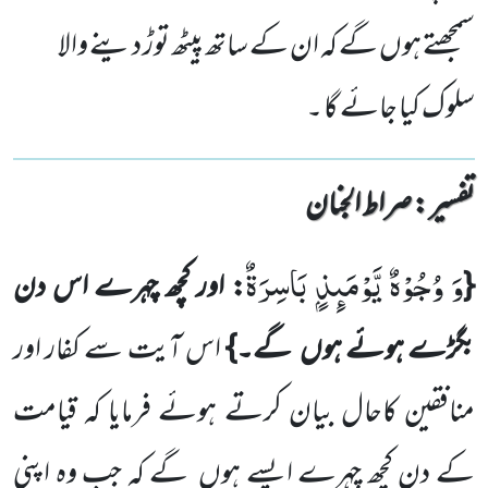
سمجھتے ہوں گے کہ ان کے ساتھ پیٹھ توڑ دینے والا
سلوک کیا جائے گا ۔
تفسیر : ‎صراط الجنان
وَ وُجُوْهٌ یَّوْمَىٕذٍۭ بَاسِرَةٌ
{
: اور کچھ چہرے اس دن
بگڑے ہوئے ہوں
گے۔}
اس آیت سے کفار اور
منافقین کاحال بیان کرتے ہوئے فرمایا کہ قیامت
کے دن کچھ چہرے ایسے ہوں
گے کہ جب وہ اپنی