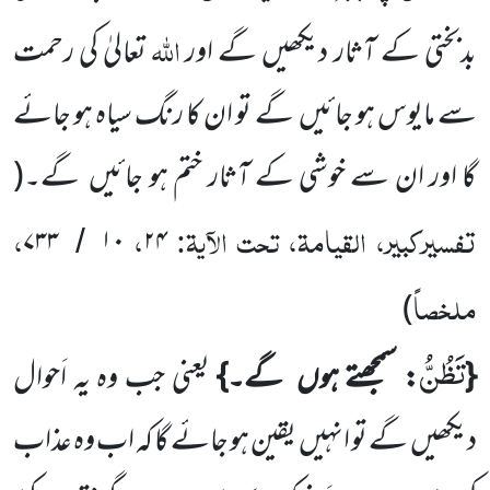
اللّٰہ
بدبختی کے آثار دیکھیں گے اور
تعالیٰ کی رحمت
سے مایوس ہو جائیں
گے تو ان کا رنگ سیاہ ہو جائے
گا اور ان سے خوشی کے آثار ختم ہو جائیں
گے۔
(
تفسیرکبیر، القیامۃ، تحت الآیۃ:
،
،
۷۳۳
۱۰
۲۴
/
ملخصاً
)
تَظُنُّ
{
: سمجھتے ہوں
گے۔}
یعنی جب وہ یہ اَحوال
دیکھیں
گے تو انہیں
یقین ہو جائے گا کہ اب وہ عذاب