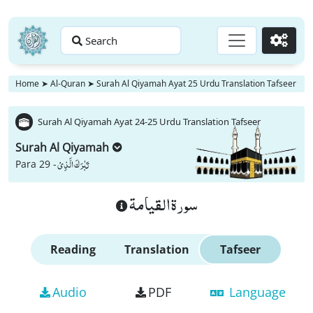
Search
Go
Home
➤
Al-Quran
➤
Surah Al Qiyamah Ayat 25 Urdu Translation Tafseer
Surah Al Qiyamah Ayat 24-25 Urdu Translation Tafseer
Surah Al Qiyamah
تَبٰرَكَ الَّذِیْ
Para 29 -
سورة القيامة
Reading
Translation
Tafseer
Audio
PDF
Language