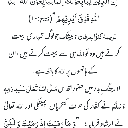
اِنَّ الَّذِیْنَ یُبَایِعُوْنَكَ اِنَّمَا یُبَایِعُوْنَ اللّٰهَؕ-یَدُ
’’
اللّٰهِ فَوْقَ اَیْدِیْهِمْ
فتح:
)
۱۰
(
‘‘
ترجمۂ
کنزُالعِرفان
: بیشک جولوگ تمہاری بیعت
اللّٰہ
کرتے
ہیں
وہ تو
ہی سے بیعت کرتے ہیں ، ان
اللّٰہ
کے ہاتھوں
پر
کا ہاتھ ہے۔
صَلَّی اللّٰہُ تَعَالٰی عَلَیْہِ
وَاٰلِہٖ
اورجنگ ِبدر میں
حضورِ اقدس
وَسَلَّمَ
اللّٰہ
نے کفّار کی طرف کنکریاں
پھینکی اور
تعالیٰ
وَ مَا رَمَیْتَ اِذْ رَمَیْتَ وَ لٰكِنَّ
نے ارشاد فرمایا:
’’