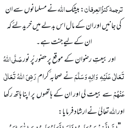
ترجمۂ
کنزُالعِرفان
اللّٰہ
: بیشک
نے مسلمانوں
سے ان
کی جانیں
اور ان کے مال اس بدلے میں
خرید لئے کہ
ان کے لیے جنت ہے۔
صَلَّی اللّٰہُ
اور بیعتِ رضوان کے موقع پر حضور پُر نور
تَعَالٰی عَلَیْہِ
وَاٰلِہٖ وَسَلَّمَ
رَضِیَ اللّٰہُ تَعَالٰی
نے صحابہ ٔکرام
عَنْہُمْ
سے
بیعت لی اور ان کے ہاتھوں
پر اپنا ہاتھ رکھا
اللّٰہ
اور
تعالیٰ نے ارشاد فرمایا: