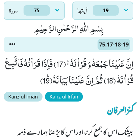
اٰياتها
سورۃ
75
19
بِسْمِ اللّٰهِ الرَّحْمٰنِ الرَّحِیْمِ
75.17-18-19
اِنَّ عَلَیْنَا جَمْعَهٗ وَ قُرْاٰنَهٗﭕ(17) فَاِذَا قَرَاْنٰهُ فَاتَّبِـعْ
قُرْاٰنَهٗۚ (18) ثُمَّ اِنَّ عَلَیْنَا بَیَانَهٗﭤ(19)
Kanz ul Iman
Kanz ul Irfan
کنزالعرفان
بیشک اس کا جمع کرنا اور اس کا پڑھنا ہمارے ذمہ