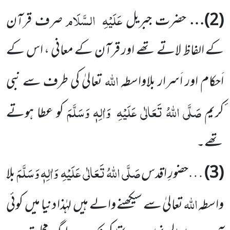
عَلَیْہِ
السَّلَام
(
2
)…
حضرت جبریل
صرف قرآن
کے الفاظ لاتے تھے اور قرآن کے معانی ، اس کے
اللّٰہ
اَحکام اور اَسرار
بلاواسطہ
تعالیٰ کی طرف سے نبی
صَلَّی اللّٰہُ تَعَالٰی عَلَیْہِ
وَاٰلِہٖ وَسَلَّمَ
ٔکریم
کو عطا ہوتے
تھے۔
صَلَّی اللّٰہُ تَعَالٰی عَلَیْہِ
وَاٰلِہٖ وَسَلَّمَ
(
3
)
…حضورِ اقدس
بلا
اللّٰہ
واسطہ
تعالیٰ سے سیکھنے والے ہیں
لہٰذا دنیا میں
کوئی