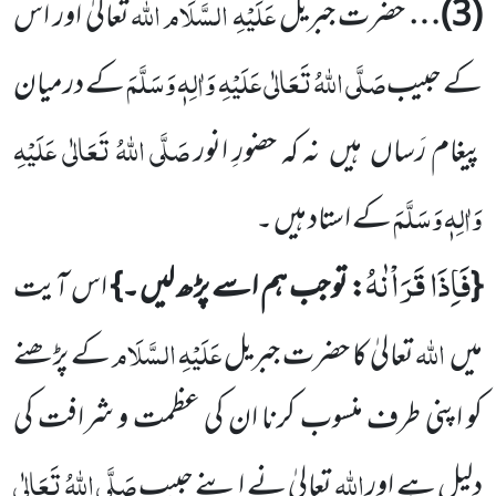
عَلَیْہِ السَّلَام
اللّٰہ
(
3
)…
حضرت جبریل
تعالیٰ اور اس
صَلَّی اللّٰہُ تَعَالٰی عَلَیْہِ
وَاٰلِہٖ وَسَلَّمَ
کے حبیب
کے درمیان
صَلَّی اللّٰہُ تَعَالٰی عَلَیْہِ
پیغام رَساں
ہیں
نہ کہ حضورِ انور
وَاٰلِہٖ وَسَلَّمَ
کے استاد ہیں ۔
فَاِذَا قَرَاْنٰهُ
{
: تو جب ہم اسے پڑھ لیں ۔}
اس آیت
اللّٰہ
عَلَیْہِ السَّلَام
میں
تعالیٰ کا حضرت جبریل
کے پڑھنے
کو اپنی
طرف منسوب کرنا ان کی عظمت و شرافت کی
اللّٰہ
صَلَّی اللّٰہُ تَعَالٰی
دلیل ہے اور
تعالیٰ نے اپنے حبیب