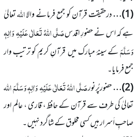
اللّٰہ
(
1
)…
درحقیقت قرآن کو جمع فرمانے والا
تعالیٰ
صَلَّی اللّٰہُ تَعَالٰی عَلَیْہِ
وَاٰلِہٖ
ہے کہ اس نے حضورِ اقدس
وَسَلَّمَ
کے سینۂ مبارک میں
قرآنِ کریم کو ترتیب وار
جمع فرمایا۔
صَلَّی اللّٰہُ تَعَالٰی عَلَیْہِ
وَاٰلِہٖ وَسَلَّمَ
اللّٰہ
(
2
)…
حضورپُرنور
تعالیٰ کی طرف سے قرآن کے حافظ ، قاری ، عالِم اور
صاحبِ اَسرار ہیں
کسی مخلوق کے شاگرد نہیں ۔