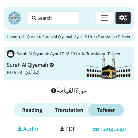
Search
Go
Home
➤
Al-Quran
➤
Surah Al Qiyamah Ayat 19 Urdu Translation Tafseer
Surah Al Qiyamah Ayat 17-18-19 Urdu Translation Tafseer
Surah Al Qiyamah
تَبٰرَكَ الَّذِیْ
Para 29 -
سورة القيامة
Reading
Translation
Tafseer
Audio
PDF
Language