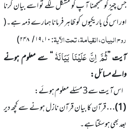
جس چیز کو سمجھنا آ پ کو مشکل لگے تو اسے بیان کرنا
اور اس کی باریکیوں
کو ظاہر فرمانا ہمارے ذمہ ہے۔
(
روح البیان،القیامۃ، تحت الآیۃ:
،
)
۲۴۸
۱۹
۱۰
/
ثُمَّ اِنَّ عَلَیْنَا بَیَانَهٗ
آیت
’’
‘‘
سے معلوم ہونے
والے مسائل:
اس آیت سے
3
مسئلے معلوم ہوئے:
(
1
)…
قرآن کا بیان قرآن نازل ہونے سے کچھ دیر
بعد بھی ہوسکتا ہے۔