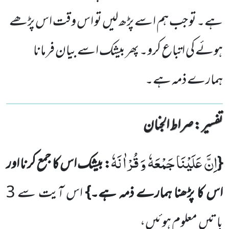
ہے۔ تو جب ہم اسے پڑھ لیں تو اس وقت اس پڑھے
ہوئے کی اتباع کرو۔ پھر بیشک اسے بیان فرمانا
ہمارے ذمہ ہے۔
تفسیر : ‎صراط الجنان
اِنَّ عَلَیْنَا جَمْعَهٗ وَ قُرْاٰنَهٗ
{
: بیشک اس کا جمع کرنا اور
اس کا پڑھنا ہمارے ذمہ ہے۔}
اس آیت سے
3
باتیں
معلوم ہوئیں،