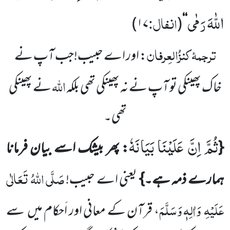
اللّٰهَ رَمٰى
انفال:
)
۱۷
(
‘‘
ترجمۂ
کنزُالعِرفان
: اور اے حبیب!جب آپ نے
اللّٰہ
خاک پھینکی تو آپ نے نہ پھینکی تھی بلکہ
نے پھینکی
تھی۔
ثُمَّ اِنَّ عَلَیْنَا بَیَانَهٗ
{
: پھر بیشک اسے بیان فرمانا
صَلَّی اللّٰہُ تَعَالٰی
ہمارے ذمہ ہے۔}
یعنی اے حبیب!
عَلَیْہِ
وَاٰلِہٖ وَسَلَّمَ
،
قرآن کے معانی اور اَحکام میں
سے