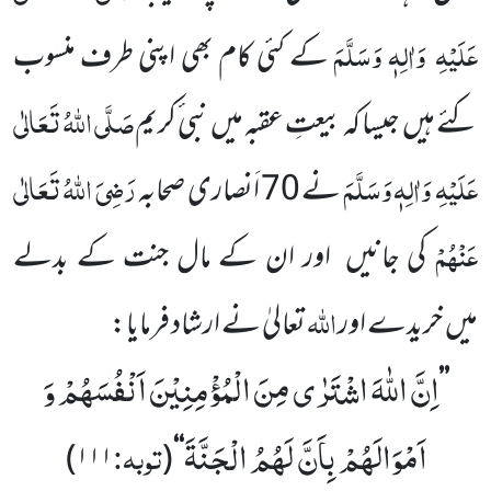
عَلَیْہِ
وَاٰلِہٖ وَسَلَّمَ
کے
کئی کام بھی اپنی طرف منسوب
صَلَّی اللّٰہُ تَعَالٰی
کئے ہیں
جیسا کہ بیعتِ عقبہ میں
نبی ٔکریم
عَلَیْہِ
وَاٰلِہٖ وَسَلَّمَ
رَضِیَ اللّٰہُ تَعَالٰی
نے
70
اَنصاری
صحابہ
عَنْہُمْ
کی جانیں
اور ان کے مال جنت کے بدلے
اللّٰہ
میں
خریدے اور
تعالیٰ نے ارشاد فرمایا:
اِنَّ اللّٰهَ اشْتَرٰى مِنَ الْمُؤْمِنِیْنَ اَنْفُسَهُمْ وَ
’’
اَمْوَالَهُمْ بِاَنَّ لَهُمُ الْجَنَّةَ
توبہ:
)
۱۱۱
(
‘‘