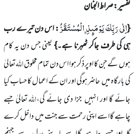
تفسیر : ‎صراط الجنان
اِلٰى رَبِّكَ یَوْمَىٕذِ ﹰالْمُسْتَقَرُّ
{
: اس دن تیرے رب
ہی کی طرف جاکر ٹھہرنا ہے۔}
یعنی جس دن یہ کام
اللّٰہ
ہوں
گے
جن کا اوپر ذکر ہوا اس دن تمام مخلوق
تعالیٰ
کی بارگاہ میں
حاضر ہوگی
اور ان کے اعمال کا حساب کیا
اللّٰہ
جائے گا اور انہیں
جزا دی جائے گی،
تعالیٰ جسے
چاہے گااسے اپنی رحمت سے جنت میں
داخل کرے
گا اورجسے چاہے گااسے اپنے عدل سے جہنم