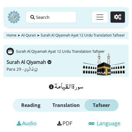
Search
Go
Home
➤
Al-Quran
➤
Surah Al Qiyamah Ayat 12 Urdu Translation Tafseer
Surah Al Qiyamah Ayat 12 Urdu Translation Tafseer
Surah Al Qiyamah
تَبٰرَكَ الَّذِیْ
Para 29 -
سورة القيامة
Reading
Translation
Tafseer
Audio
PDF
Language