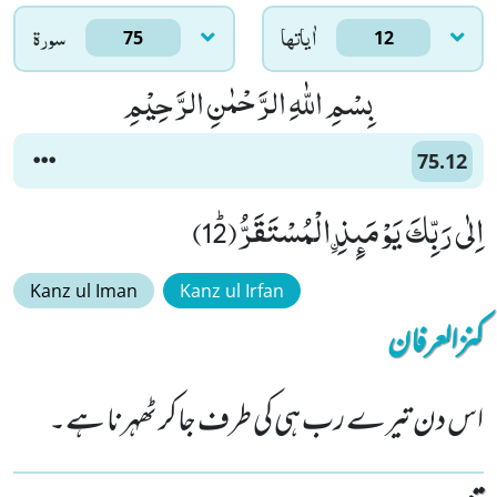
اٰياتها
سورۃ
75
12
بِسْمِ اللّٰهِ الرَّحْمٰنِ الرَّحِیْمِ
75.12
اِلٰى رَبِّكَ یَوْمَىٕذِ ﹰالْمُسْتَقَرُّﭤ(12)
Kanz ul Iman
Kanz ul Irfan
کنزالعرفان
اس دن تیرے رب ہی کی طرف جاکر ٹھہرنا ہے۔