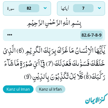
اٰياتها
سورۃ
82
7
بِسْمِ اللّٰهِ الرَّحْمٰنِ الرَّحِیْمِ
82.6-7-8-9
یٰۤاَیُّهَا الْاِنْسَانُ مَا غَرَّكَ بِرَبِّكَ الْكَرِیْمِۙ (6) الَّذِیْ
خَلَقَكَ فَسَوّٰىكَ فَعَدَلَكَۙ (7) فِیْۤ اَیِّ صُوْرَةٍ مَّا شَآءَ
رَكَّبَكَﭤ(8) كَلَّا بَلْ تُكَذِّبُوْنَ بِالدِّیْنِۙ (9)
Kanz ul Iman
Kanz ul Irfan
کنزالایمان