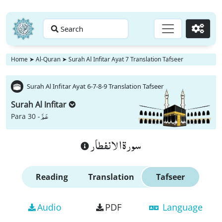
Search
Go
Home
➤
Al-Quran
➤
Surah Al Infitar Ayat 7 Translation Tafseer
Surah Al Infitar Ayat 6-7-8-9 Translation Tafseer
Surah Al Infitar
عَمَّ
Para 30 -
سورة الانفطار
Reading
Translation
Tafseer
Audio
PDF
Language