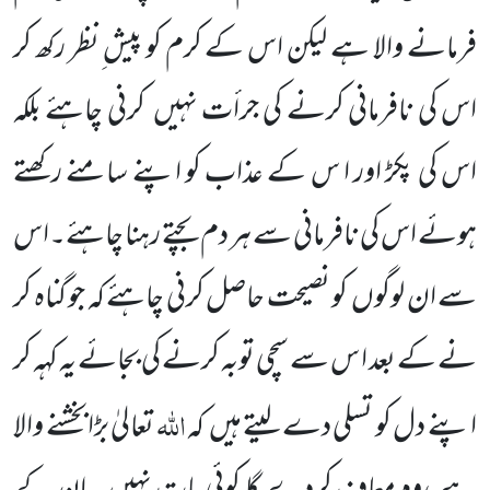
فرمانے والا ہے لیکن اس کے کرم کو پیش ِنظر رکھ کر
اس کی نافرمانی کرنے کی جرأت نہیں
کرنی چاہئے بلکہ
اس کی پکڑ اور ا س کے عذاب کو اپنے سامنے رکھتے
ہوئے اس کی نافرمانی سے ہر دم بچتے رہنا چاہئے۔اس
سے ان لوگوں
کو نصیحت حاصل کرنی چاہئے کہ جو گناہ کر
نے کے بعد ا س سے سچی توبہ کرنے کی
بجائے یہ کہہ کر
اللّٰہ
اپنے دل
کو تسلی دے لیتے ہیں
کہ
تعالیٰ بڑابخشنے والا