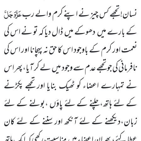
عَزَّوَجَلَّ
نسان! تجھے کس چیز
نے اپنے کرم والے رب
کے بارے میں
دھوکے میں
ڈال دیا
کہ تو نے اس کی
نعمت اور کرم کے باوجود اس کا حق نہ پہچانا اور اس کی
نافرمانی کی جو تجھے عدم سے وجود میں
لے کر آیا،پھر اس
نے تمہارے اعضاء کو ٹھیک بنایا اور تجھے پکڑنے
کے لئے ہاتھ،چلنے کے لئے پاؤں ،بولنے کے لئے
زبان،دیکھنے کے لئے آنکھ اور سننے کے لئے کان
عطا کئے، پھر ان اعضاء میں
مناسبت رکھی کہ ایک ہاتھ