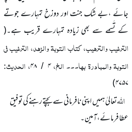
جائے ،
بے شک جنت اور دوزخ
تمہارے جوتے
کے تَسمے سے بھی زیادہ تمہارے قریب ہے۔
(
الترغیب والترہیب، کتاب التوبۃ والزہد، الترغیب فی
التوبۃ والمبادرۃ بہا۔۔۔ الخ،
، الحدیث:
۴۸
۴
/
)
۴۷۵۷
اللّٰہ
تعالیٰ ہمیں
اپنی نافرمانی سے بچتے رہنے کی توفیق
عطا فرمائے،آمین۔