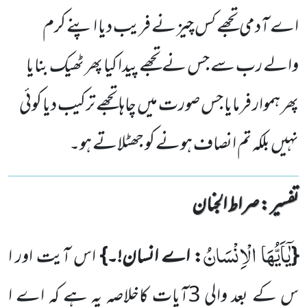
اے آدمی تجھے کس چیز نے فریب دیا اپنے کرم
والے رب سے جس نے تجھے پیدا کیا پھر ٹھیک بنایا
پھر ہموار فرمایا جس صورت میں چاہا تجھے ترکیب دیا کوئی
نہیں بلکہ تم انصاف ہونے کو جھٹلاتے ہو۔
تفسیر : ‎صراط الجنان
یٰۤاَیُّهَا الْاِنْسَانُ
{
: اے انسان!۔}
اس آیت اور ا
س کے بعد والی
3
آیات کاخلاصہ یہ ہے کہ اے ا