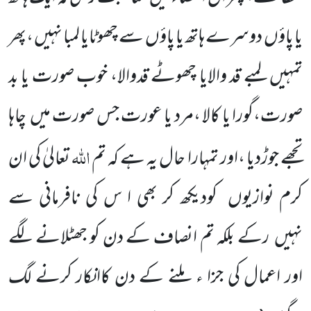
یا پاؤں
دوسرے ہاتھ یا پاؤں
سے چھوٹایا لمبا نہیں ،پھر
تمہیں لمبے قد والایا چھوٹے قدوالا، خوب صورت یا بد
صورت،گورا یا کالا ،مرد یا عورت جس صورت میں
چاہا
اللّٰہ
تجھے جوڑدیا ،اور تمہارا حال یہ ہے کہ تم
تعالیٰ کی ان
کرم نوازیوں
کودیکھ کر بھی ا س کی نافرمانی سے
نہیں
رکے بلکہ تم انصاف کے دن کو جھٹلانے لگے
اور اعمال
کی جزا ء ملنے کے دن کاانکار کرنے لگ