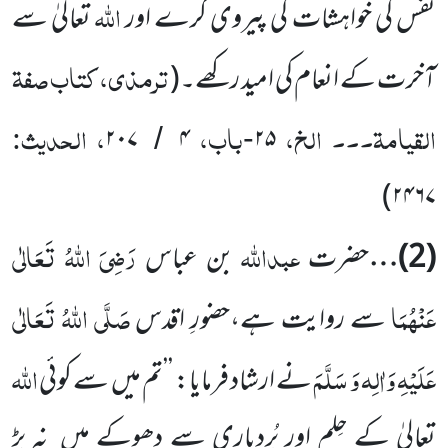
اللّٰہ
نفس کی خواہشات کی پیروی کرے اور
تعالیٰ سے
ترمذی، کتاب صفۃ
آخرت کے انعام کی امید رکھے۔
(
القیامۃ۔۔۔ الخ،
باب،
، الحدیث:
۲۰۷
۴
۲۵
/
-
)
۲۴۶۷
عبداللّٰہ
رَضِیَ اللّٰہُ تَعَالٰی
(
2
)…
حضرت
بن عباس
عَنْہُمَا
صَلَّی اللّٰہُ تَعَالٰی
سے روایت ہے،حضورِ اقدس
عَلَیْہِ وَاٰلِہ وَ سَلَّمَ
اللّٰہ
نے
ارشاد فرمایا: ’’تم میں
سے کوئی
تعالیٰ کے حِلم اور بُردباری سے دھوکے میں
نہ پڑ