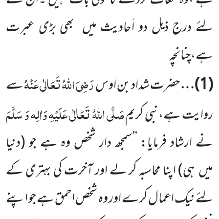
ہے ،وہ معاف کردے گا کوئی بات نہیں ۔ان کے
لئے درج ذیل دو اَحادیث میں
بھی بڑی عبرت
ہے،چنانچہ
رَضِیَ اللّٰہُ تَعَالٰی عَنْہُ
(
1
)…
حضرت شداد بن اوس
سے
صَلَّی اللّٰہُ تَعَالٰی عَلَیْہِ وَاٰلِہ وَ سَلَّمَ
روایت ہے،نبی کریم
نے ارشاد فرمایا: ’’سمجھ دار شخص وہ ہے جو
(دنیا
میں
ہی)
اپنا محاسبہ کر لے اور آخرت کی بہتری کے
لئے نیک اعمال کرے اور وہ شخص احمق ہے جو اپنے