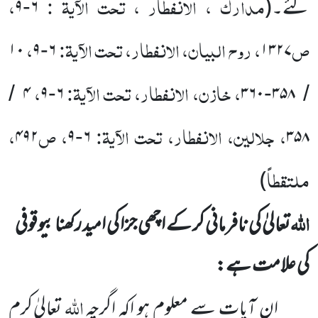
مدارک ، الانفطار ، تحت الآیۃ :
،
گئے۔
(
۶
۹
-
ص
، روح البیان، الانفطار، تحت الآیۃ:
،
۱۰
۹
۶
۱۳۲۷
-
، خازن، الانفطار، تحت الآیۃ:
،
۴
۹
۶
۳۶۰
۳۵۸
/
-
-
/
، جلالین، الانفطار، تحت الآیۃ:
، ص
،
۴۹۲
۹
۶
۳۵۸
-
ملتقطاً
)
اللّٰہ
تعالیٰ کی نافرمانی کر کے اچھی جزا کی امید رکھنا بیوقوفی
کی علامت ہے:
اللّٰہ
ان آیات سے معلوم ہو اکہ اگرچہ
تعالیٰ کرم