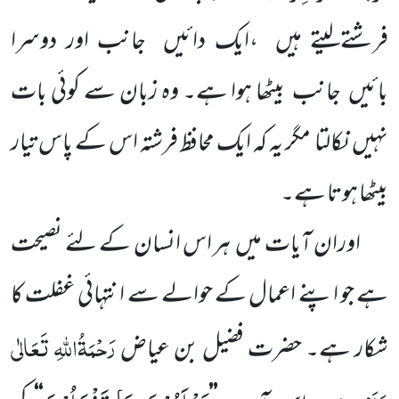
فرشتےلیتے ہیں
،ایک دائیں
جانب
اور دوسرا
بائیں
جانب
بیٹھا ہوا ہے۔ وہ زبان سے کوئی بات
نہیں
نکالتا
مگر یہ کہ
ایک محافظ فرشتہ اس کے پاس تیار
بیٹھا ہوتا ہے۔
اوران آیات میں
ہر اس انسان کے لئے نصیحت
ہے جو اپنے اعمال کے حوالے سے انتہائی غفلت کا
رَحْمَۃُاللّٰہِ تَعَالٰی
شکار ہے۔
حضرت فضیل بن عیاض