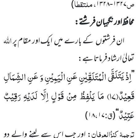
ص
، ملتقطاً
)
۱۳۲۸
۱۳۲۷
-
محافظ اور نگہبان فرشتے:
اللّٰہ
ان فرشتوں
کے بارے میں
ایک اور مقام پر
تعالیٰ ارشاد فرماتا ہے:
اِذْ یَتَلَقَّى الْمُتَلَقِّیٰنِ عَنِ الْیَمِیْنِ وَ عَنِ الشِّمَالِ
’’
قَعِیْدٌ(
۱۷)
مَا یَلْفِظُ مِنْ قَوْلٍ اِلَّا لَدَیْهِ رَقِیْبٌ
عَتِیْدٌ
ق:
،
)
۱۸
۱۷
(
‘‘
ترجمۂ
کنزُالعِرفان
: اور جب اس سے
لینے والے دو