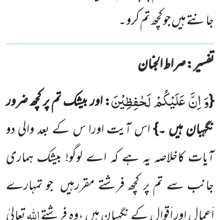
جانتے ہیں جو کچھ تم کرو ۔
تفسیر : ‎صراط الجنان
وَ اِنَّ عَلَیْكُمْ لَحٰفِظِیْنَ
{
: اور بیشک تم پر کچھ ضرور
نگہبان ہیں ۔}
اس آیت اورا س کے بعد والی دو
آیات کاخلاصہ یہ ہے کہ
اے لوگو! بیشک ہماری
جانب سے تم پر کچھ فرشتے مقررہیں
جو تمہارے
اللّٰہ
اَعمال
اور اَقوال کے نگہبان ہیں ،وہ فرشتے
تعالیٰ