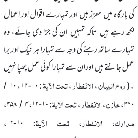
کی بارگاہ میں
معزز ہیں
اور تمہارے اقوال اور اعمال
لکھ رہے ہیں
تاکہ تمہیں
ان کی جزا دی جائے، وہ
تمہارے ساتھ رہنے کی وجہ سے تمہارا ہر نیک اور برا
عمل جانتے ہیں
اوران سے تمہارا کوئی عمل چھپا نہیں
روح البیان ، الانفطار ، تحت الآیۃ :
،
۔
(
۱۰
۱۲
۱۰
/
-
، خازن ، الانفطار ، تحت الآیۃ:
،
،
۳۵۸
۴
۱۲
۱۰
۳۶۰
/
-
مدارک، الانفطار، تحت الآیۃ:
،
۱۲
۱۰
-