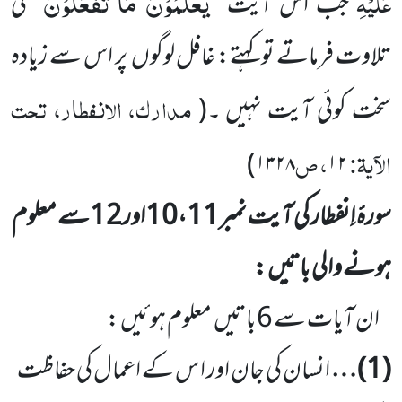
یَعْلَمُوْنَ مَا تَفْعَلُوْنَ
عَلَیْہِ
جب اس آیت
’’
‘‘
کی
تلاوت فرماتے
تو کہتے: غافل لوگوں
پر اس سے زیادہ
مدارک، الانفطار، تحت
سخت کوئی آیت نہیں ۔
(
الآیۃ:
، ص
)
۱۳۲۸
۱۲
سورۂ اِنفطار کی آیت نمبر
11
،
10
اور
12
سے معلوم
ہونے والی باتیں :
ان آیات سے
6
باتیں
معلوم ہوئیں :
(
1
)…
انسان کی جان اور ا س کے اعمال کی حفاظت