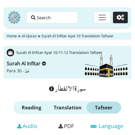
Search
Go
Home
➤
Al-Quran
➤
Surah Al Infitar Ayat 10 Translation Tafseer
Surah Al Infitar Ayat 10-11-12 Translation Tafseer
Surah Al Infitar
عَمَّ
Para 30 -
سورة الانفطار
Reading
Translation
Tafseer
Audio
PDF
Language