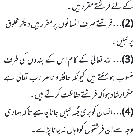
کے لئے فرشتے مقرر ہیں ۔
(
2
)…
فرشتے صرف انسانوں
پر مقرر ہیں
دیگر مخلوق
پر نہیں ۔
اللّٰہ
(
3
)…
تعالیٰ کے کام اس کے بندوں
کی طرف
منسوب ہو سکتے ہیں
کیونکہ حافظ و ناصر رب تعالیٰ ہے
مگر ارشاد ہوا کہ فرشتے حفاظت کرتے ہیں ۔
(
4
)…
انسان کو بری جگہ نہیں
جانا چاہیے تا کہ ہماری
وجہ سے ان فرشتوں
کو وہاں
نہ جانا پڑے۔