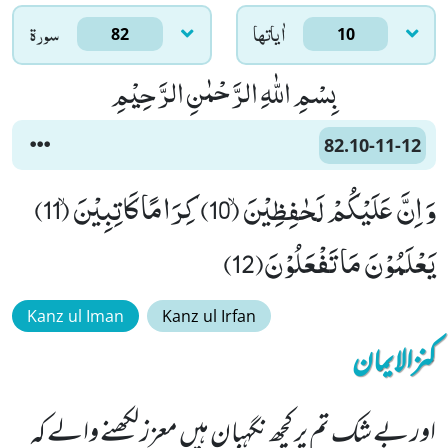
اٰياتها
سورۃ
82
10
بِسْمِ اللّٰهِ الرَّحْمٰنِ الرَّحِیْمِ
82.10-11-12
وَ اِنَّ عَلَیْكُمْ لَحٰفِظِیْنَۙ (10) كِرَامًا كَاتِبِیْنَۙ (11)
یَعْلَمُوْنَ مَا تَفْعَلُوْنَ(12)
Kanz ul Iman
Kanz ul Irfan
کنزالایمان
اور بے شک تم پر کچھ نگہبان ہیں معزز لکھنے والے کہ