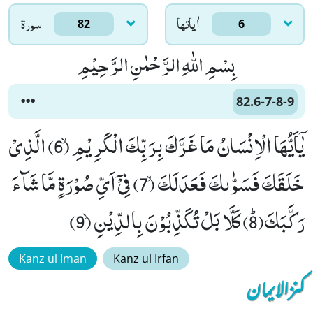
اٰياتها
سورۃ
82
6
بِسْمِ اللّٰهِ الرَّحْمٰنِ الرَّحِیْمِ
82.6-7-8-9
یٰۤاَیُّهَا الْاِنْسَانُ مَا غَرَّكَ بِرَبِّكَ الْكَرِیْمِۙ (6) الَّذِیْ
خَلَقَكَ فَسَوّٰىكَ فَعَدَلَكَۙ (7) فِیْۤ اَیِّ صُوْرَةٍ مَّا شَآءَ
رَكَّبَكَﭤ(8) كَلَّا بَلْ تُكَذِّبُوْنَ بِالدِّیْنِۙ (9)
Kanz ul Iman
Kanz ul Irfan
کنزالایمان