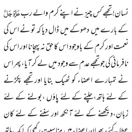
عَزَّوَجَلَّ
نسان! تجھے کس چیز
نے اپنے کرم والے رب
کے بارے میں
دھوکے میں
ڈال دیا
کہ تو نے اس کی
نعمت اور کرم کے باوجود اس کا حق نہ پہچانا اور اس کی
نافرمانی کی جو تجھے عدم سے وجود میں
لے کر آیا،پھر اس
نے تمہارے اعضاء کو ٹھیک بنایا اور تجھے پکڑنے
کے لئے ہاتھ،چلنے کے لئے پاؤں ،بولنے کے لئے
زبان،دیکھنے کے لئے آنکھ اور سننے کے لئے کان
عطا کئے، پھر ان اعضاء میں
مناسبت رکھی کہ ایک ہاتھ