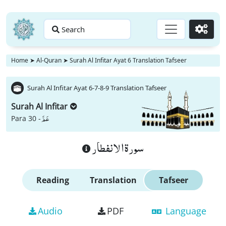
Search
Go
Home
➤
Al-Quran
➤
Surah Al Infitar Ayat 6 Translation Tafseer
Surah Al Infitar Ayat 6-7-8-9 Translation Tafseer
Surah Al Infitar
عَمَّ
Para 30 -
سورة الانفطار
Reading
Translation
Tafseer
Audio
PDF
Language