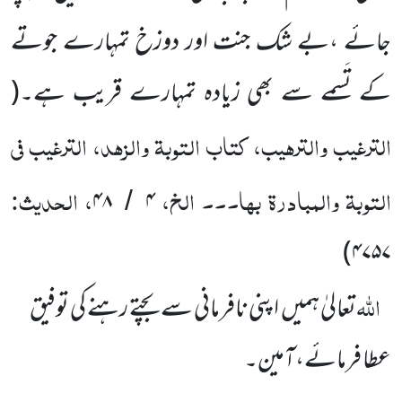
جائے ،
بے شک جنت اور دوزخ
تمہارے جوتے
کے تَسمے سے بھی زیادہ تمہارے قریب ہے۔
(
الترغیب والترہیب، کتاب التوبۃ والزہد، الترغیب فی
التوبۃ والمبادرۃ بہا۔۔۔ الخ،
، الحدیث:
۴۸
۴
/
)
۴۷۵۷
اللّٰہ
تعالیٰ ہمیں
اپنی نافرمانی سے بچتے رہنے کی توفیق
عطا فرمائے،آمین۔