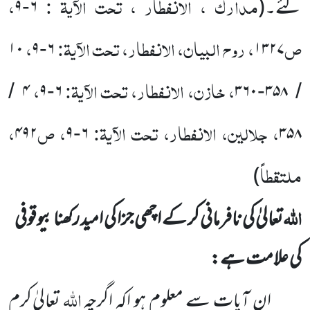
مدارک ، الانفطار ، تحت الآیۃ :
،
گئے۔
(
۶
۹
-
ص
، روح البیان، الانفطار، تحت الآیۃ:
،
۱۰
۹
۶
۱۳۲۷
-
، خازن، الانفطار، تحت الآیۃ:
،
۴
۹
۶
۳۶۰
۳۵۸
/
-
-
/
، جلالین، الانفطار، تحت الآیۃ:
، ص
،
۴۹۲
۹
۶
۳۵۸
-
ملتقطاً
)
اللّٰہ
تعالیٰ کی نافرمانی کر کے اچھی جزا کی امید رکھنا بیوقوفی
کی علامت ہے:
اللّٰہ
ان آیات سے معلوم ہو اکہ اگرچہ
تعالیٰ کرم