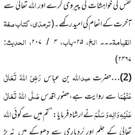
اللّٰہ
نفس کی خواہشات کی پیروی کرے اور
تعالیٰ سے
ترمذی، کتاب صفۃ
آخرت کے انعام کی امید رکھے۔
(
القیامۃ۔۔۔ الخ،
باب،
، الحدیث:
۲۰۷
۴
۲۵
/
-
)
۲۴۶۷
عبداللّٰہ
رَضِیَ اللّٰہُ تَعَالٰی
(
2
)…
حضرت
بن عباس
عَنْہُمَا
صَلَّی اللّٰہُ تَعَالٰی
سے روایت ہے،حضورِ اقدس
عَلَیْہِ وَاٰلِہ وَ سَلَّمَ
اللّٰہ
نے
ارشاد فرمایا: ’’تم میں
سے کوئی
تعالیٰ کے حِلم اور بُردباری سے دھوکے میں
نہ پڑ