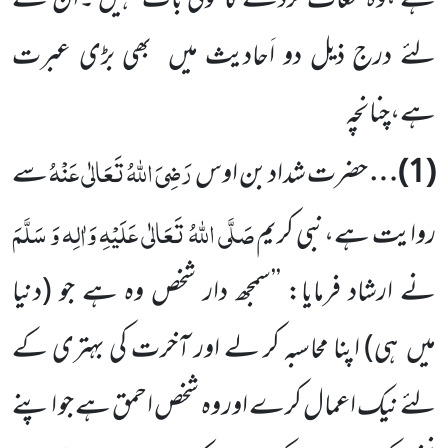
ہے ،وہ معاف کردے گا کوئی بات نہیں ۔ان کے
لئے درج ذیل دو اَحادیث میں
بھی بڑی عبرت
ہے،چنانچہ
رَضِیَ اللّٰہُ تَعَالٰی عَنْہُ
(
1
)…
حضرت شداد بن اوس
سے
صَلَّی اللّٰہُ تَعَالٰی عَلَیْہِ وَاٰلِہ وَ سَلَّمَ
روایت ہے،نبی کریم
نے ارشاد فرمایا: ’’سمجھ دار شخص وہ ہے جو
(دنیا
میں
ہی)
اپنا محاسبہ کر لے اور آخرت کی بہتری کے
لئے نیک اعمال کرے اور وہ شخص احمق ہے جو اپنے