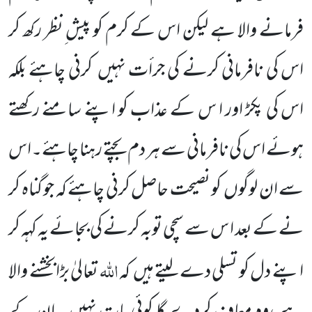
فرمانے والا ہے لیکن اس کے کرم کو پیش ِنظر رکھ کر
اس کی نافرمانی کرنے کی جرأت نہیں
کرنی چاہئے بلکہ
اس کی پکڑ اور ا س کے عذاب کو اپنے سامنے رکھتے
ہوئے اس کی نافرمانی سے ہر دم بچتے رہنا چاہئے۔اس
سے ان لوگوں
کو نصیحت حاصل کرنی چاہئے کہ جو گناہ کر
نے کے بعد ا س سے سچی توبہ کرنے کی
بجائے یہ کہہ کر
اللّٰہ
اپنے دل
کو تسلی دے لیتے ہیں
کہ
تعالیٰ بڑابخشنے والا