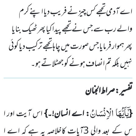
اے آدمی تجھے کس چیز نے فریب دیا اپنے کرم
والے رب سے جس نے تجھے پیدا کیا پھر ٹھیک بنایا
پھر ہموار فرمایا جس صورت میں چاہا تجھے ترکیب دیا کوئی
نہیں بلکہ تم انصاف ہونے کو جھٹلاتے ہو۔
تفسیر : ‎صراط الجنان
یٰۤاَیُّهَا الْاِنْسَانُ
{
: اے انسان!۔}
اس آیت اور ا
س کے بعد والی
3
آیات کاخلاصہ یہ ہے کہ اے ا