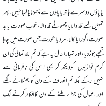
یا پاؤں
دوسرے ہاتھ یا پاؤں
سے چھوٹایا لمبا نہیں ،پھر
تمہیں لمبے قد والایا چھوٹے قدوالا، خوب صورت یا بد
صورت،گورا یا کالا ،مرد یا عورت جس صورت میں
چاہا
اللّٰہ
تجھے جوڑدیا ،اور تمہارا حال یہ ہے کہ تم
تعالیٰ کی ان
کرم نوازیوں
کودیکھ کر بھی ا س کی نافرمانی سے
نہیں
رکے بلکہ تم انصاف کے دن کو جھٹلانے لگے
اور اعمال
کی جزا ء ملنے کے دن کاانکار کرنے لگ