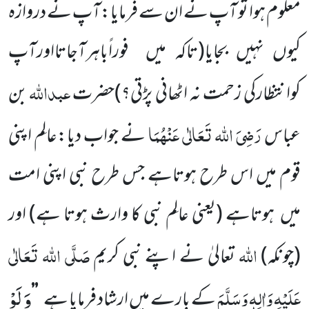
معلوم ہوا تو آپ نے ان سے فرمایا:آپ نے دروازہ
کیوں نہیں بجایا
(تاکہ میں فوراًباہرآجاتااورآپ
عبداللہ
کوانتظارکی زحمت نہ اٹھانی پڑتی؟)
حضرت
بن
رَضِیَ اللہ تَعَالٰی عَنْہُمَا
عباس
نے جواب دیا:عالِم اپنی
قوم میں اس طرح ہوتاہے جس طرح نبی اپنی امت
میں ہوتاہے
(یعنی عالِم نبی کا وارث ہوتا ہے)
اور
اللہ
صَلَّی اللہ تَعَالٰی
(چونکہ)
تعالیٰ نے اپنے نبی کریم
وَ لَوْ
عَلَیْہِ وَاٰلِہٖ وَسَلَّمَ
کے بارے میں ارشاد فرمایا ہے
’’