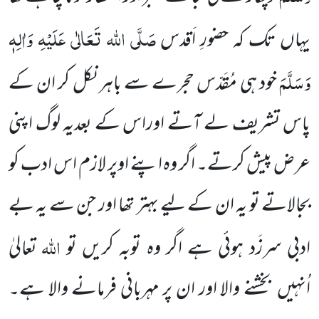
صَلَّی اللہ تَعَالٰی عَلَیْہِ وَاٰلِہٖ
یہاں تک کہ حضورِ اَقدس
وَسَلَّمَ
خود ہی مُقَدّس حجرے سے باہر نکل کر ان کے
پاس تشریف لے آتے اوراس کے بعدیہ لوگ اپنی
عرض پیش کرتے۔ اگر وہ اپنے اوپر لازم اس ادب کو
بجالاتے تو یہ ان کے لیے بہتر تھا اور جن سے یہ بے
اللہ
ادبی سرزَد ہوئی ہے اگر وہ توبہ کریں تو
تعالیٰ
اُنہیں بخشنے والا اور ان پر مہربانی فرمانے والا ہے۔