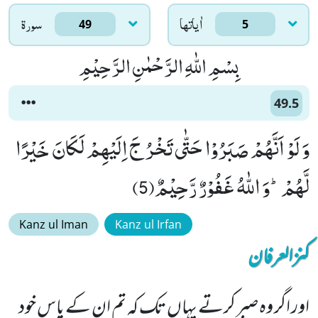
اٰياتها
سورۃ
49
5
بِسْمِ اللّٰهِ الرَّحْمٰنِ الرَّحِیْمِ
49.5
وَ لَوْ اَنَّهُمْ صَبَرُوْا حَتّٰى تَخْرُ جَ اِلَیْهِمْ لَكَانَ خَیْرًا
لَّهُمْؕ-وَ اللّٰهُ غَفُوْرٌ رَّحِیْمٌ(5)
Kanz ul Iman
Kanz ul Irfan
کنزالعرفان
اور اگر وہ صبر کرتے یہاں تک کہ تم ان کے پاس خود