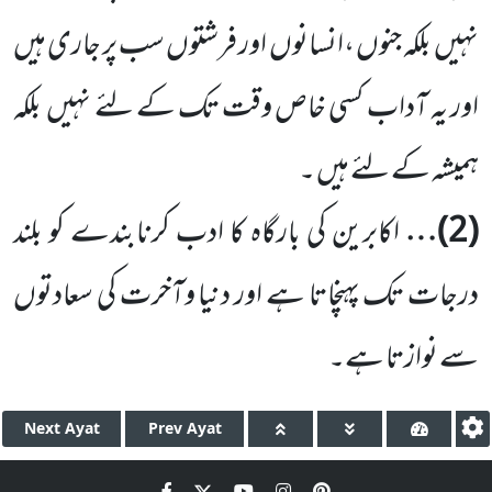
نہیں بلکہ جنوں ،انسانوں اور فرشتوں سب پر جاری ہیں
اور یہ آداب کسی خاص وقت تک کے لئے نہیں بلکہ
ہمیشہ کے لئے ہیں ۔
(2)
…
اکابرین کی بارگاہ کا ادب کرنابندے کو بلند
درجات تک پہنچاتا ہے اور دنیا وآخرت کی سعادتوں
سے نوازتا ہے۔
Next
Ayat
Prev
Ayat