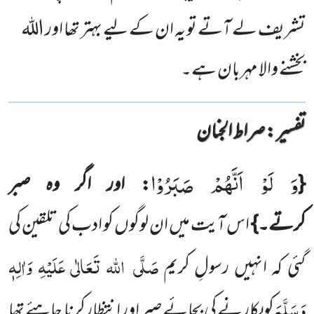
تشریف لے آتے تو یہ ان کے لیے بہتر تھا اور اللہ
بخشنے والا مہربان ہے۔
تفسیر : ‎صراط الجنان
وَ لَوْ اَنَّهُمْ صَبَرُوْا
{
: اور اگر وہ صبر
کرتے۔}
اس آیت میں ان لوگوں کو ادب کی تلقین کی
صَلَّی
اللہ تَعَالٰی عَلَیْہِ وَاٰلِہٖ
گئی کہ انہیں رسولِ کریم
وَسَلَّمَ
کوپکارنے کی بجائے صبر اور انتظارکرنا چاہئے تھا