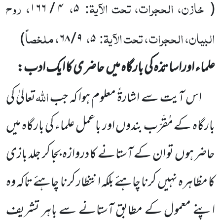
خازن، الحجرات، تحت الآیۃ:
،
، روح
۴ / ۱۶۶
۵
(
البیان، الحجرات، تحت الآیۃ:
،
، ملخصاً
)
۹ / ۶۸
۵
علماء اوراسا تذہ کی بارگاہ میں حاضری کا ایک ادب:
اللہ
اس آیت سے اشارۃً معلوم ہوا کہ جب
تعالیٰ کی
بارگاہ کے مُقَرّب بندوں اور باعمل علماء کی بارگاہ میں
حاضر ہوں تو ان کے آستانے کا دروازہ بجا کر جلد بازی
کا مظاہرہ نہیں کرنا چاہئے بلکہ انتظار کرنا چاہئے تاکہ وہ
اپنے معمول کے مطابق آستانے سے باہر تشریف