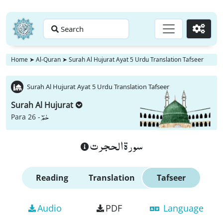
Search
Go
Home
➤
Al-Quran
➤
Surah Al Hujurat Ayat 5 Urdu Translation Tafseer
Surah Al Hujurat Ayat 5 Urdu Translation Tafseer
Surah Al Hujurat
حٰمٓ
Para 26 -
سورة الحجرت
Reading
Translation
Tafseer
Audio
PDF
Language