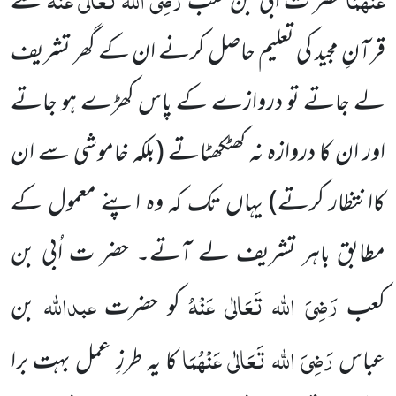
حضر ت اُبی بن کعب
سے
قرآنِ مجید کی تعلیم حاصل کرنے ان کے گھر تشریف
لے جاتے تو دروازے کے پاس کھڑے ہو جاتے
اور ان کا دروازہ نہ کھٹکھٹاتے
(بلکہ خاموشی سے ان
کاانتظار کرتے)
یہاں تک کہ وہ اپنے معمول کے
مطابق باہر تشریف لے آتے۔ حضر ت اُبی بن
رَضِیَ اللہ تَعَالٰی عَنْہُ
عبداللہ
کعب
کو حضرت
بن
رَضِیَ اللہ تَعَالٰی عَنْہُمَا
عباس
کا یہ طرزِ عمل بہت برا