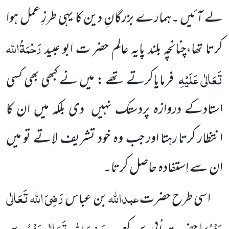
لے آئیں ۔ہمارے بزرگانِ دین کا یہی طرزِ عمل ہوا
رَحْمَۃُاللہ
کرتا تھا،چنانچہ بلند پایہ عالِم حضر ت ابو عبید
تَعَالٰی عَلَیْہِ
فرمایاکرتے تھے : میں نے کبھی بھی کسی
استادکے دروازہ پردستک نہیں دی بلکہ میں ان کا
انتظار کرتا رہتا اور جب وہ خود تشریف لاتے تو میں
ان سے اِستفادہ حاصل کرتا۔
عبداللہ
رَضِیَ اللہ تَعَالٰی
اسی طرح حضرت
بن عباس
عَنْہُمَا
رَضِیَ اللہ تَعَالٰی عَنْہُ