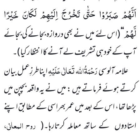
اَنَّهُمْ صَبَرُوْا حَتّٰى تَخْرُجَ اِلَیْهِمْ لَكَانَ خَیْرًا
لَّهُمْ
‘‘
(اس لئے میں نے بھی دروازہ بجانے کی بجائے
آپ کے خود ہی تشریف لے آنے کا انتظار کیا)
۔
رَحْمَۃُاللہ تَعَالٰی عَلَیْہِ
علامہ آلوسی
اپناطرزِعمل بیان
کرتے ہوئے فرماتے ہیں : میں نے یہ واقعہ بچپن میں
پڑھا تھا، اس کے بعد میں عمربھراسی کے مطابق اپنے
روح المعانی،
استادوں کے ساتھ معاملہ کرتارہا۔
(