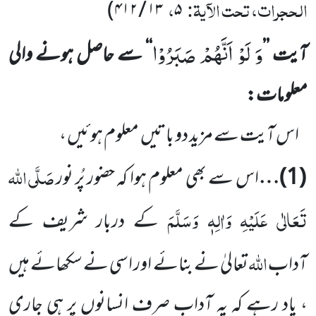
الحجرات، تحت الآیۃ:
،
)
۱۳ / ۴۱۲
۵
وَ لَوْ اَنَّهُمْ صَبَرُوْا
آیت ’’
‘‘ سے حاصل ہونے والی
معلومات:
اس آیت سے مزید دو باتیں معلوم ہوئیں ،
صَلَّی اللہ
(1)
…
اس سے بھی معلوم ہوا کہ حضور پُر نور
تَعَالٰی عَلَیْہِ وَاٰلِہٖ وَسَلَّمَ
کے دربار شریف کے
اللہ
آداب
تعالیٰ نے بنائے اور اسی نے سکھائے ہیں
، یاد رہے کہ یہ آداب صرف انسانوں پر ہی جاری