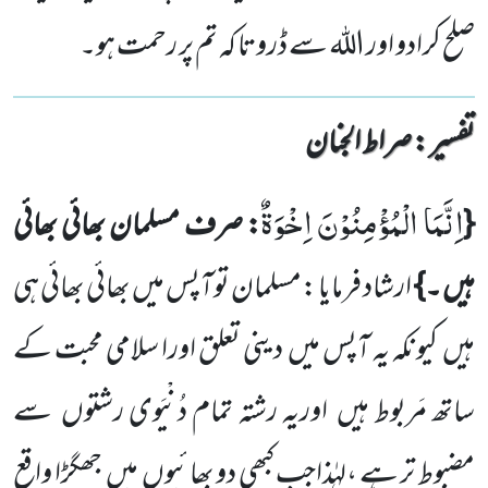
صلح کرادو اور اللہ سے ڈروتا کہ تم پر رحمت ہو۔
تفسیر : ‎صراط الجنان
اِنَّمَا الْمُؤْمِنُوْنَ اِخْوَةٌ
{
: صرف مسلمان بھائی بھائی
ہیں ۔}
ارشاد فرمایا :مسلمان توآپس میں بھائی بھائی ہی
ہیں
کیونکہ
یہ آپس میں
دینی تعلق اورا سلامی محبت کے
ساتھ مَربوط ہیں
اوریہ رشتہ تمام دُنْیَوی رشتوں
سے
مضبوط تر ہے ،لہٰذاجب کبھی دو بھائیوں
میں
جھگڑا واقع