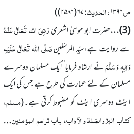
ص
، الحدیث:
)
۶۷(۲۵۸۶)
۱۳۹۶
رَضِیَ اللہ تَعَالٰی عَنْہُ
(
3
)…
حضرت ابو موسیٰ اشعری
صَلَّی اللہ تَعَالٰی عَلَیْہِ
سے روایت ہے،سیّد المرسَلین
وَاٰلِہٖ وَسَلَّمَ
نے ارشاد فرمایا’’ایک مسلمان دوسرے
مسلمان کے لئے عمارت کی طرح ہے جس کی ایک
مسلم،
اینٹ دوسری اینٹ کو مضبوط کرتی ہے۔
(
کتاب البرّ والصّلۃ والآداب، باب تراحم المؤمنین
...