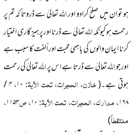
اللہ
ہو تو ان میں
صلح کرادو اور
تعالیٰ سے ڈروتا کہ تم پر
اللہ
رحمت ہو کیونکہ
تعالیٰ سے ڈرنا اور پرہیزگاری اختیار
کرنا ایمان والوں
کی باہمی محبت اور اُلفت کا سبب ہے
اللہ
اللہ
اور جو
تعالیٰ سے ڈرتا ہے ا س پر
تعالیٰ کی رحمت
خازن، الحجرات، تحت الآیۃ:
،
ہوتی ہے۔
(
۱۰
۴
/
، مدارک، الحجرات، تحت الآیۃ:
، ص
،
۱۱۵۳
۱۰
۱۶۸
ملتقطاً
)