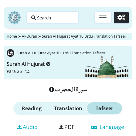
Search
Go
Home
➤
Al-Quran
➤
Surah Al Hujurat Ayat 10 Urdu Translation Tafseer
Surah Al Hujurat Ayat 10 Urdu Translation Tafseer
Surah Al Hujurat
حٰمٓ
Para 26 -
سورة الحجرت
Reading
Translation
Tafseer
Audio
PDF
Language