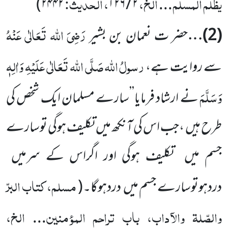
یظلم المسلم
الخ،
، الحدیث:
)
۲۴۴۲
۱۲۶
/
۲
...
رَضِیَ اللہ تَعَالٰی عَنْہُ
(
2
)…
حضر ت نعمان بن بشیر
رسولُ
اللہ
صَلَّی اللہ تَعَالٰی عَلَیْہِ وَاٰلِہٖ
سے روایت ہے،
وَسَلَّمَ
نے ارشاد
فرمایا’’سارے مسلمان ایک شخص کی
طرح ہیں
،جب اس کی آنکھ میں
تکلیف ہوگی توسارے
جسم میں
تکلیف ہوگی اور اگراس کے سرمیں
مسلم، کتاب البرّ
دردہوتوسارے جسم میں
دردہوگا۔
(
والصّلۃ والآداب، باب تراحم المؤمنین
الخ،
...