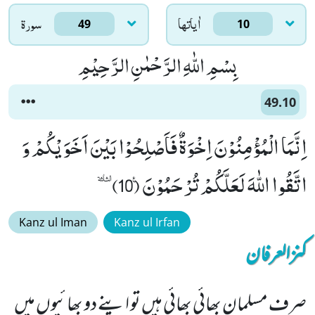
اٰياتها
سورۃ
49
10
بِسْمِ اللّٰهِ الرَّحْمٰنِ الرَّحِیْمِ
49.10
اِنَّمَا الْمُؤْمِنُوْنَ اِخْوَةٌ فَاَصْلِحُوْا بَیْنَ اَخَوَیْكُمْ وَ
اتَّقُوا اللّٰهَ لَعَلَّكُمْ تُرْحَمُوْنَ۠ (10)ٝ
Kanz ul Iman
Kanz ul Irfan
کنزالعرفان
صرف مسلمان بھائی بھائی ہیں تو اپنے دو بھائیوں میں