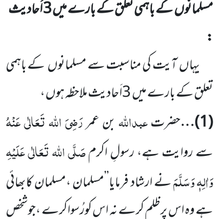
مسلمانوں
کے باہمی تعلق کے بارے میں
3
اَحادیث
:
یہاں
آیت کی مناسبت سے مسلمانوں
کے باہمی
تعلق کے بارے میں
3
اَحادیث ملاحظہ ہوں ،
عبداللہ
رَضِیَ اللہ
تَعَالٰی عَنْہُ
(
1
)…
حضرت
بن عمر
صَلَّی اللہ تَعَالٰی عَلَیْہِ
سے روایت ہے، رسولِ اکرم
وَاٰلِہٖ وَسَلَّمَ
نے ارشاد فرمایا’’مسلمان ،مسلمان کابھائی
ہے وہ اس پرظلم کرے نہ اس کورُسواکرے ،جوشخص