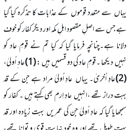
یہاں
سے متعدد قوموں
کے عذابات کا تذکرہ کیا گیا
ہے جس سے اصلِ مقصود اہلِ مکہ اور دیگر کفار کو خوف
دلانا ہے۔چنانچہ فرمایا گیا کہ کیا تم نے قومِ عاد کو
نہیں
دیکھا ۔قومِ عاد کی دو قسمیں
ہیں :
(
1
)
عاد ِ اُولیٰ،
(
2
)
عادِ اُخریٰ۔ یہاں
عادِ اُولیٰ مراد ہے جن کے قد
بہت دراز
تھے ،انہیں
عادِ اِرم بھی کہتے ہیں ۔ کفار کو
سمجھایا گیا کہ عادِ اُولیٰ جن کی عمریں
بہت زیادہ اور قد
بہت طویل تھے اور وہ خود نہایت
قوی و توانا تھے،