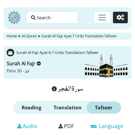
Search
Go
Home
➤
Al-Quran
➤
Surah Al Fajr Ayat 7 Urdu Translation Tafseer
Surah Al Fajr Ayat 6-7 Urdu Translation Tafseer
Surah Al Fajr
عَمَّ
Para 30 -
سورة الفجر
Reading
Translation
Tafseer
Audio
PDF
Language