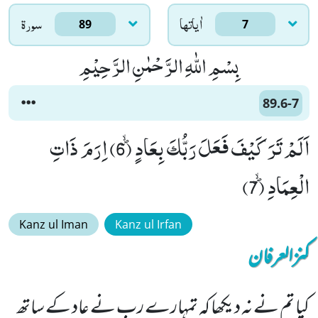
اٰياتها
سورۃ
89
7
بِسْمِ اللّٰهِ الرَّحْمٰنِ الرَّحِیْمِ
89.6-7
اَلَمْ تَرَ كَیْفَ فَعَلَ رَبُّكَ بِعَادٍﭪ (6) اِرَمَ ذَاتِ
الْعِمَادِﭪ (7)
Kanz ul Iman
Kanz ul Irfan
کنزالعرفان
کیا تم نے نہ دیکھا کہ تمہارے رب نے عاد کے ساتھ