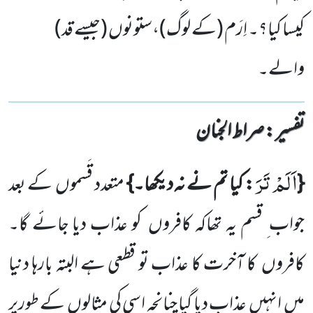
کیسا کیا؟۔ اِرَم (کے لوگ)،ستونوں (جیسے قد)
والے۔
تفسیر : ‎صراط الجنان
اَلَمْ تَرَ
{
: کیا تم نے نہ دیکھا۔}
متعدد قَسموں
کے بعد
جواب ِ قسم یہ تھاکہ کافروں
کو عذاب دیا جائے گا۔
کافروں
کا آخرت کا عذاب تو قطعی ہے البتہ بارہا دنیا
میں
انہیں
عذاب دیا گیا چنانچہ اسی کی مثالوں
کے طورپر