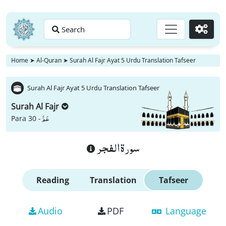
Search
Go
Home
➤
Al-Quran
➤
Surah Al Fajr Ayat 5 Urdu Translation Tafseer
Surah Al Fajr Ayat 5 Urdu Translation Tafseer
Surah Al Fajr
عَمَّ
Para 30 -
سورة الفجر
Reading
Translation
Tafseer
Audio
PDF
Language