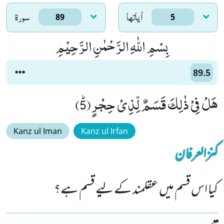
اٰياتها
سورۃ
89
5
بِسْمِ اللّٰهِ الرَّحْمٰنِ الرَّحِیْمِ
89.5
هَلْ فِیْ ذٰلِكَ قَسَمٌ لِّذِیْ حِجْرٍﭤ(5)
Kanz ul Iman
Kanz ul Irfan
کنزالعرفان
کیا اس قسم میں عقلمند کے لیے قسم ہے؟