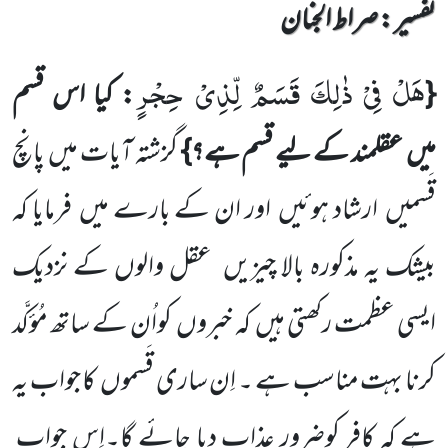
تفسیر : ‎صراط الجنان
هَلْ فِیْ ذٰلِكَ قَسَمٌ لِّذِیْ حِجْرٍ
{
: کیا اس قسم
میں
عقلمند کے لیے قسم ہے؟}
گزشتہ آیات میں
پانچ
قَسمیں
ارشاد
ہوئیں
اور ان کے بارے میں
فرمایا کہ
بیشک یہ مذکورہ بالا چیزیں
عقل والوں کے نزدیک
ایسی عظمت رکھتی ہیں
کہ خبروں
کواُن کے ساتھ مُؤکَّد
کرنا بہت مناسب ہے ۔ اِن ساری قَسموں
کا جواب یہ
ہے کہ کافر کوضرور عذاب دیا جائے گا۔اِس جواب ِ