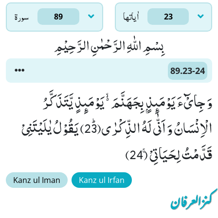
اٰياتها
سورۃ
89
23
بِسْمِ اللّٰهِ الرَّحْمٰنِ الرَّحِیْمِ
89.23-24
وَ جِایْٓءَ یَوْمَىٕذٍۭ بِجَهَنَّمَ ﳔ یَوْمَىٕذٍ یَّتَذَكَّرُ
الْاِنْسَانُ وَ اَنّٰى لَهُ الذِّكْرٰىﭤ(23) یَقُوْلُ یٰلَیْتَنِیْ
قَدَّمْتُ لِحَیَاتِیْۚ (24)
Kanz ul Iman
Kanz ul Irfan
کنزالعرفان