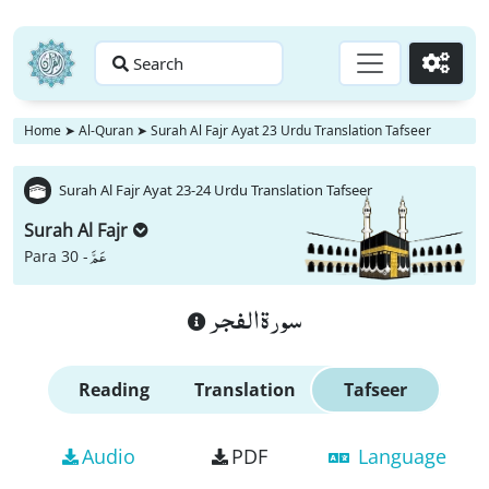
Search
Go
Home
➤
Al-Quran
➤
Surah Al Fajr Ayat 23 Urdu Translation Tafseer
Surah Al Fajr Ayat 23-24 Urdu Translation Tafseer
Surah Al Fajr
عَمَّ
Para 30 -
سورة الفجر
Reading
Translation
Tafseer
Audio
PDF
Language