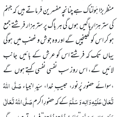
منظر بڑا ہَولْناک ہے چنانچہ مفسرین فرماتے ہیں
کہ جہنم
کی ستر ہزار باگیں
ہوں
گی ہر باگ پر ستر ہزار فرشتے جمع
ہو کر اس کو کھینچیں
گے اور وہ جوش و غضب میں
ہوگی
یہاں
تک کہ فرشتے اس کو عرش کے بائیں
جانب
لائیں
گے، اس روز سب نفسی نفسی کہتے ہوں
گے
صَلَّی اللّٰہُ
،سوائے حضور پُرنور، حبیب ِخدا، سیّد ِانبیاء
تَعَالٰی عَلَیْہِ وَاٰلِہ وَ سَلَّمَ
صَلَّی اللّٰہُ تَعَالٰی
کے کہ حضورِ اکرم