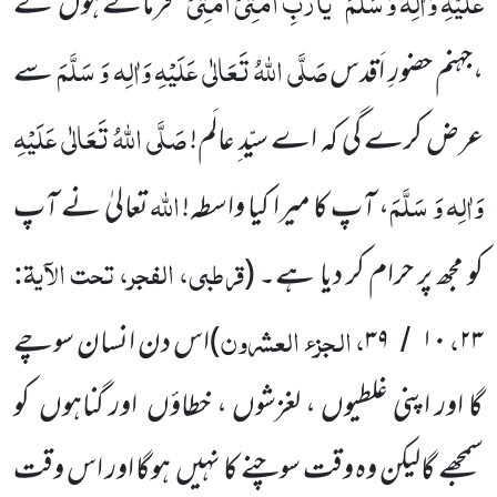
عَلَیْہِ وَاٰلِہ وَ سَلَّمَ
یَارَبِّ
اُمَّتِیْ
اُمَّتِیْ
’’
‘‘
فرماتے ہوں
گے
صَلَّی اللّٰہُ تَعَالٰی عَلَیْہِ وَاٰلِہ وَ سَلَّمَ
،جہنم حضورِ اَقدس
سے
صَلَّی اللّٰہُ تَعَالٰی عَلَیْہِ
عرض کرے گی کہ اے سیّد ِعالَم!
وَاٰلِہ وَ سَلَّمَ
اللّٰہ
، آپ کا میرا کیا واسطہ!
تعالیٰ نے آپ
قرطبی، الفجر، تحت الآیۃ:
کو مجھ پر حرام کر دیا ہے۔
(
،
، الجزء العشرون
۲۳
۱۰
۳۹
)
اس دن انسان سوچے
/
گا اور اپنی غلطیوں ، لغزشوں ، خطاؤں
اور گناہوں
کو
سمجھے گالیکن وہ وقت سوچنے کا نہیں
ہوگا اور اس وقت