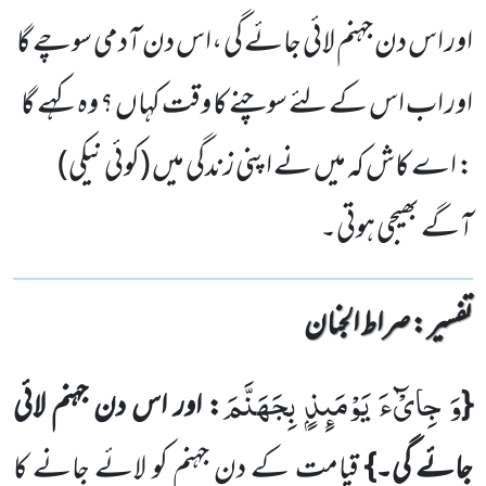
اور اس دن جہنم لائی جائے گی ،اس دن آدمی سوچے گا
اور اب اس کے لئے سوچنے کا وقت کہاں ؟ وہ کہے گا
: اے کاش کہ میں نے اپنی زندگی میں (کوئی نیکی)
آگے بھیجی ہوتی۔
تفسیر : ‎صراط الجنان
وَ جِایْٓءَ یَوْمَىٕذٍۭ بِجَهَنَّمَ
{
: اور اس دن جہنم لائی
جائے گی۔}
قیامت کے دن جہنم کو لائے جانے کا