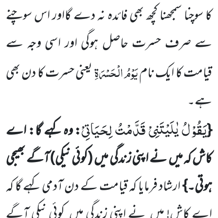
کا سوچنا سمجھنا کچھ بھی فائدہ نہ دے گااور اس سوچنے
سے صرف حسرت حاصل ہوگی اور اسی وجہ سے
یَوْمُ الْحَسْرَۃِ
قیامت کا ایک نام
یعنی حسرت کا دن بھی
ہے۔
یَقُوْلُ یٰلَیْتَنِیْ قَدَّمْتُ لِحَیَاتِیْ
{
: وہ کہے گا: اے
کاش کہ میں
نے اپنی زندگی میں
(کوئی نیکی)
آگے بھیجی
ہوتی۔}
ارشاد فرمایا
کہ قیامت کے دن آدمی کہے گا کہ
اے کاش! میں
نے اپنی زندگی میں
کوئی نیکی آگے