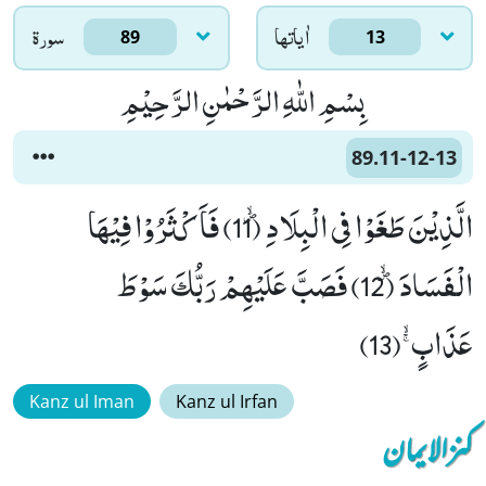
اٰياتها
سورۃ
89
13
بِسْمِ اللّٰهِ الرَّحْمٰنِ الرَّحِیْمِ
89.11-12-13
الَّذِیْنَ طَغَوْا فِی الْبِلَادِﭪ (11) فَاَكْثَرُوْا فِیْهَا
الْفَسَادَﭪ (12) فَصَبَّ عَلَیْهِمْ رَبُّكَ سَوْطَ
عَذَابٍﳐ(13)
Kanz ul Iman
Kanz ul Irfan
کنزالایمان