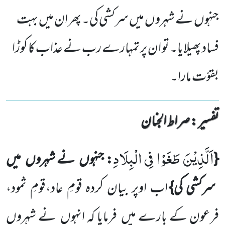
جنہوں نے شہروں میں سرکشی کی۔ پھر ان میں بہت
فساد پھیلایا۔ تو ان پر تمہارے رب نے عذاب کا کوڑا
بقوّت مارا۔
تفسیر : ‎صراط الجنان
اَلَّذِیْنَ طَغَوْا فِی الْبِلَادِ
{
: جنہوں
نے شہروں
میں
سرکشی کی}
اب اوپر بیان کردہ قومِ عاد،قومِ ثمود،
فرعون کے بارے میں
فرمایا کہ انہوں
نے شہروں