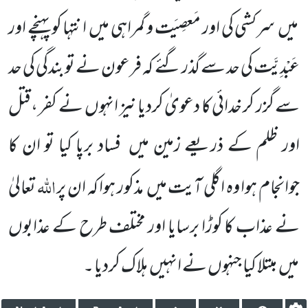
میں
سرکشی کی اور مَعصِیَت و گمراہی میں
انتہا کو پہنچے اور
عَبْدِیَّت کی حد سے گذر گئے کہ فرعون نے توبندگی کی حد
سے گزر کر خدائی کا دعویٰ کردیا نیز انہوں
نے کفر ،قتل
اور ظلم کے ذریعے زمین میں
فساد برپا کیا تو
ان کا
اللّٰہ
جوانجام ہوا وہ اگلی آیت میں
مذکور ہوا کہ ان پر
تعالیٰ
نے عذاب کا کوڑا برسایا اور مختلف
طرح کے عذابوں
میں
مبتلا کیا جنہوں نے انہیں
ہلاک کردیا ۔