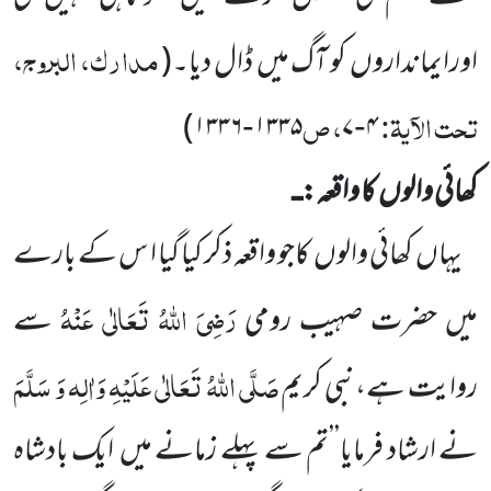
مدارک، البروج،
اورایمانداروں
کو آگ میں
ڈال دیا۔
(
تحت الآیۃ:
، ص
)
۱۳۳۶
۱۳۳۵
۷
۴
-
-
کھائی والوں
کا واقعہ:
ـ
یہاں
کھائی والوں
کاجو واقعہ ذکر کیا گیا ا س کے بارے
رَضِیَ اللّٰہُ تَعَالٰی عَنْہُ
میں حضرت صہیب رومی
سے
صَلَّی اللّٰہُ تَعَالٰی عَلَیْہِ وَاٰلِہ وَ سَلَّمَ
روایت ہے،نبی کریم
نے ارشاد فرمایا’’تم سے پہلے زمانے میں
ایک بادشاہ