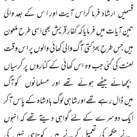
قَسمیں
ارشاد فرما کراس آیت اور ا س کے بعد والی
تین آیات میں
فرمایا کہ کفارِ قریش بھی اسی
طرح ملعون
ہیں
جس طرح بھڑکتی آ گ والی کھائی والوں
پر اس وقت
لعنت کی گئی جب وہ اس کھائی کے کناروں
پر کرسیاں
بچھائے بیٹھے ہوئے تھے اور مسلمانوں
کو آگ
میں
ڈال رہے تھے اورشاہی لوگ بادشاہ کے پاس آکر
ایک دوسرے کے لئے گواہی دیتے تھے کہ انہوں
نے حکم کی تعمیل کرنے میں
کوتاہی نہیں
کی