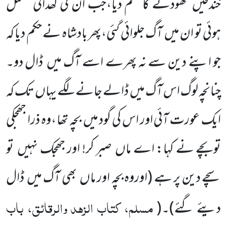
خندقیں
کھودنے کا حکم دیا،جب ان کی کھدائی مکمل
ہوئی تو ان میں
آگ جلوائی گئی،پھر بادشاہ نے حکم دیا کہ
جو اپنے دین سے نہ پھرے اسے آگ میں
ڈال دو۔
چنانچہ لوگ اس آگ میں
ڈالے جانے لگے یہاں
تک کہ
ایک عورت آئی اور اس کی گود میں
بچہ تھا ،وہ ذرا جھجکی
توبچے نے کہا: اے ماں
صبر کر! اور جھجک نہیں
تو
سچے دین پر ہے
(اوروہ بچہ اور ماں
بھی آگ میں
ڈال
مسلم، کتاب الزہد والرقائق، باب
دیئے گئے)
۔
(