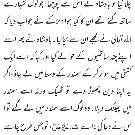
چلا گیا تو بادشاہ نے اس سے پوچھا! جو لوگ تمہارے
ساتھ گئے تھے ان کا کیا ہوا؟لڑکے نے جواب دیا کہ
اللّٰہ
تعالیٰ نے مجھے ان سے بچا لیا۔بادشاہ نے پھر اسے
اپنے چند ساتھیوں
کے حوالے کیا اور کہا کہ اسے ایک
کشتی میں
سوار کر کے سمندر کے وسط میں
لے جاؤ،اگر
یہ اپنا دین چھوڑ دے تو ٹھیک ورنہ اسے سمندر
میں
پھینک دینا۔وہ لوگ اسے سمندر
میں
لے گئے تو ا
اللّٰہ
عَزَّوَجَلَّ
س نے دعا کی:اے
!
، تو جس طرح چاہے