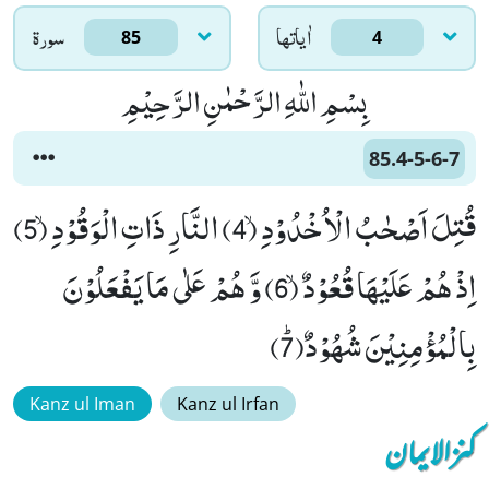
اٰياتها
سورۃ
85
4
بِسْمِ اللّٰهِ الرَّحْمٰنِ الرَّحِیْمِ
85.4-5-6-7
قُتِلَ اَصْحٰبُ الْاُخْدُوْدِۙ (4) النَّارِ ذَاتِ الْوَقُوْدِۙ (5)
اِذْ هُمْ عَلَیْهَا قُعُوْدٌۙ (6) وَّ هُمْ عَلٰى مَا یَفْعَلُوْنَ
بِالْمُؤْمِنِیْنَ شُهُوْدٌﭤ(7)
Kanz ul Iman
Kanz ul Irfan
کنزالایمان