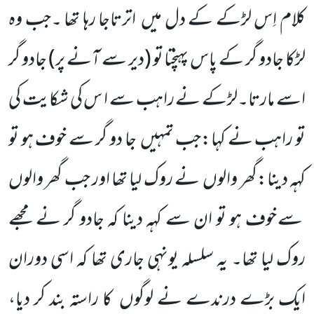
کلام اِس لڑکے کے دل میں
اترتاجا رہا تھا ۔جب وہ
لڑکا جادو گر کے پاس پہنچتا تو
(دیر سے آنے پر)
جادو گر
اسے مارتا۔لڑکے نے راہب سے ا س کی شکایت کی
تو راہب نے کہا:جب تمہیں
جا دو گر سے خوف ہو تو
کہہ دینا:گھر والوں
نے روک لیا تھا اور جب گھر والوں
سے خوف ہو تو ان سے کہہ دینا کہ جادو گر نے مجھے
روک لیا تھا۔ یہ سلسلہ یونہی جاری تھا کہ اسی دوران
ایک بڑے درندے نے لوگوں
کا راستہ بند کر دیا،