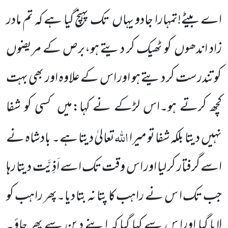
اے بیٹے!تمہارا جادو یہاں
تک پہنچ گیا ہے کہ تم مادر
زاد اندھوں
کو ٹھیک کر دیتے ہو،برص کے مریضوں
کو تندرست کر دیتے ہو اور اس کے علاوہ اور بھی بہت
کچھ کرتے ہو۔اس لڑکے نے کہا:میں
کسی کو شفا
اللّٰہ
نہیں
دیتا بلکہ شفا تو میرا
تعالیٰ دیتا ہے۔ بادشاہ نے
اسے گرفتار کر لیا اور اس وقت تک اسے اَذِیَّت دیتا رہا
جب تک ا س نے راہب کا پتا نہ بتا دیا۔پھر راہب کو
لایا گیا اورا س سے کہا گیا کہ اپنے دین سے پھر جاؤ۔