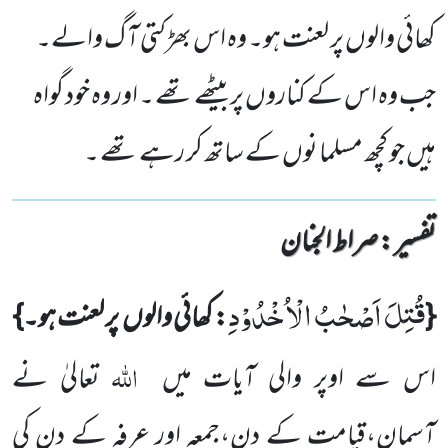
کھائی والوں پر لعنت ہو۔ وہ اس بھڑکتی آ گ والے۔
جب وہ اس کے کناروں پر بیٹھے تھے ۔ اور وہ خود گواہ
ہیں جو کچھ مسلما نوں کے ساتھ کر رہے تھے ۔
تفسیر : ‎صراط الجنان
قُتِلَ اَصْحٰبُ الْاُخْدُوْدِ
{
: کھائی والوں
پر لعنت ہو۔}
اللّٰہ
اس سے اوپر والی آیات میں
تعالیٰ نے
آسمان،قیامت کے
دن،جمعہ اور عرفہ کے دن کی