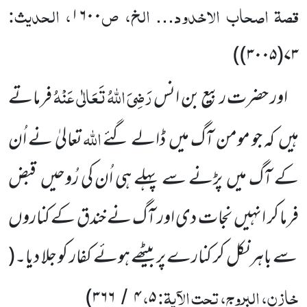
قصۃ اصحاب الاخدود
الخ، ص
، الحدیث:
۱۶۰۰
...
)
۷۳(۳۰۰۵)
رَضِیَ اللّٰہُ تَعَالٰی عَنْہُ
اور حضرت ربیع بن انس
فرماتے
اللّٰہ
ہیں
کہ جو مومن آگ میں
ڈالے گئے
تعالیٰ نے اُن
کے آگ میں
پڑنے سے پہلے ہی اُن کی رُوحیں
قبض
فرما کر انہیں
نجات دی اور آگ نے خندق کے کناروں
سے باہر نکل کر کنارے پر بیٹھے ہوئے کفار کو جلا دیا۔
(
خازن، البروج، تحت الآیۃ:
،
)
۳۶۶
۴
۵
/