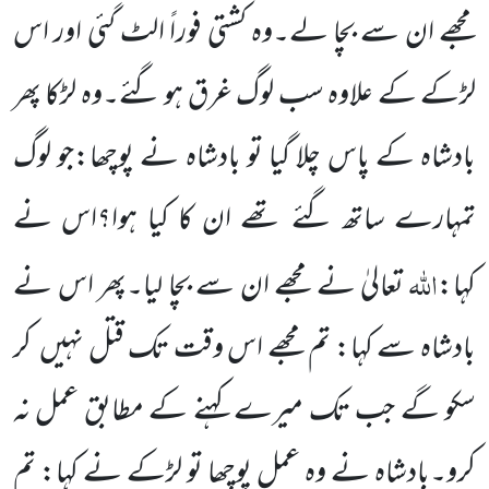
مجھے ان سے بچا لے۔وہ
کشتی فوراً الٹ گئی اور
اس
لڑکے کے علاوہ سب لوگ غرق ہو گئے۔وہ لڑکا پھر
بادشاہ کے پاس چلا گیا تو بادشاہ نے پوچھا:جو لوگ
تمہارے ساتھ گئے تھے ان کا کیا ہوا؟اس نے
اللّٰہ
کہا:
تعالیٰ نے مجھے ان سے بچا لیا۔پھر اس نے
بادشاہ سے کہا: تم مجھے اس وقت تک قتل نہیں
کر
سکو گے جب تک میرے کہنے کے مطابق عمل نہ
کرو۔بادشاہ نے وہ عمل پوچھا تو لڑکے نے کہا: تم