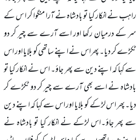
راہب نے انکار کیا تو بادشاہ نے آرا منگوا کر ا س کے
سر کے درمیان رکھا اور اسے آرے سے چیر کر دو
ٹکڑے کر دیا۔ پھراس نے اپنے ساتھی کو بلایا اور اس
سے کہا کہ اپنے دین سے پھر جاؤ۔ اس نے انکار کیا تو
بادشاہ نے اسے بھی آرے سے چیر کر دو ٹکڑے کر
دیا۔پھر اس لڑکے کو بلایا اور اس سے کہا کہ اپنے دین
سے پھر جاؤ۔اس لڑکے نے انکار کیا تو بادشاہ نے