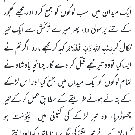
ایک
میدان میں
سب لوگوں کو جمع کرو اورمجھے کھجور
کے تنے پر سولی دو، پھر میرے تَرکَش سے ایک تیر
بِسْمِ اللّٰہِ
رَبِّ الْغُلَامْ
نکال کر
کہہ کر مجھے مارو،اگر تم نے
ایساکیا تووہ تیرمجھے قتل کر دے گا۔چنانچہ بادشاہ نے
تمام لوگوں
کو ایک میدان
میں
جمع کیا اور اس لڑکے
کے بتائے ہوئے طریقے کے مطابق عمل کر کے تیر
چھوڑدیا، وہ تیر لڑکے کی کنپٹی میں
پَیْوَسْت ہو
گیا،لڑکے نے تیر لگنے کی جگہ پر اپنا ہاتھ رکھا اورانتقال