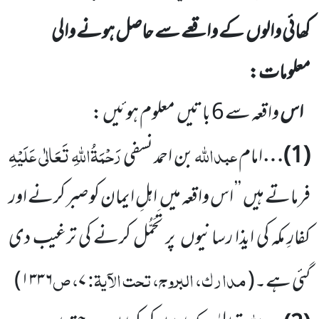
کھائی والوں
کے واقعے سے حاصل ہونے والی
معلومات:
اس
واقعہ سے
6
باتیں
معلوم ہوئیں :
عبداللّٰہ
رَحْمَۃُاللّٰہِ تَعَالٰی عَلَیْہِ
(
1
)…
امام
بن احمد نسفی
فرماتے ہیں
’’ اس واقعہ میں
اہلِ ایمان کو صبر کرنے اور
کفارِ مکہ کی ایذا رسانیوں
پر تَحَمُّل کرنے کی ترغیب دی
مدارک، البروج، تحت الآیۃ:
، ص
گئی ہے۔
(
۷
۱۳۳۶
)