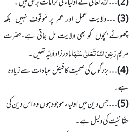
اللّٰہ
(
2
)…
تعالیٰ کے اولیاء کی کرامات برحق ہیں ۔
(
3
) …
ولایت عمل اور عمر پر مَوقوف نہیں
بلکہ
چھوٹے بچوں
کو بھی ولایت مل جاتی ہے،حضرت
رَضِیَ اللّٰہُ تَعَالٰی
عَنْہَا
مریم
مادر زاد وَلِیَّہ تھیں ۔
(
4
)…
بزرگوں
کی صحبت کا فیض عبادات سے زیادہ
ہے۔
(
5
)…
جس دین میں
اولیاء موجود ہوں
وہ اس دین کی
حقّانِیَّت کی دلیل ہے۔