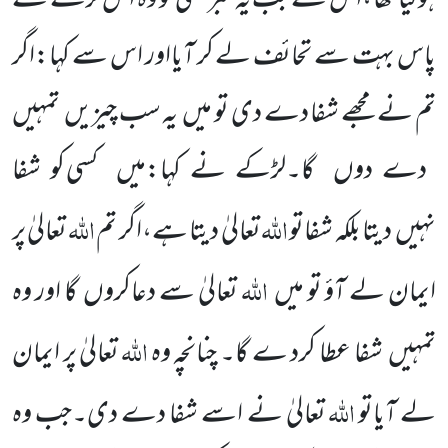
ہوگیا تھا ،اس نے جب یہ خبر سنی تو وہ اس لڑکے کے
پاس بہت سے تحائف لے کر آیااور اس سے کہا:اگر
تم نے مجھے شفا دے دی تو میں
یہ سب چیزیں
تمہیں
دے دوں
گا۔لڑکے نے کہا:میں
کسی کو شفا
اللّٰہ
اللّٰہ
نہیں
دیتا بلکہ شفاتو
تعالیٰ
دیتا ہے،اگر تم
تعالیٰ پر
اللّٰہ
ایمان لے آؤ تو میں
تعالیٰ سے دعاکروں
گا اور وہ
اللّٰہ
تمہیں
شفا عطا کرد ے گا۔ چنانچہ وہ
تعالیٰ پر ایمان
اللّٰہ
لے آیاتو
تعالیٰ نے اسے شفا دے دی۔جب وہ