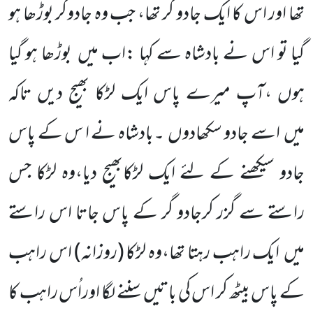
تھا اور اس کا ایک جادو گر تھا، جب وہ جادوگر بوڑھا ہو
گیا تو اس نے بادشاہ سے کہا :اب میں
بوڑھا ہو گیا
ہوں ،آپ میرے پاس ایک لڑکا بھیج دیں تاکہ
میں
اسے جادو سکھادوں
۔بادشاہ نے ا س کے پاس
جادو سیکھنے کے لئے ایک لڑکابھیج دیا،وہ لڑکا جس
راستے سے گزر کرجادو گر کے پاس جاتا اس راستے
میں
ایک راہب رہتا تھا،وہ لڑکا
(روزانہ)
اس راہب
کے پاس بیٹھ کر اس کی باتیں
سننے لگا اوراُس راہب کا