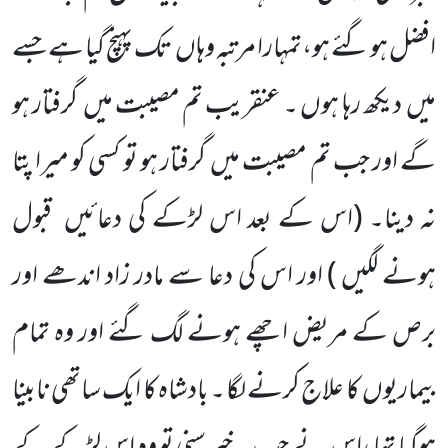
افضل ہو گئے ہو،تمہارا مرتبہ وہاں
تک پہنچ گیا ہے جسے
میں
دیکھ رہا ہوں ۔ عنقریب تم مصیبت میں
گرفتار ہو
گے اور جب تم مصیبت میں
گرفتار ہو تو کسی کو میرا پتا
نہ دینا۔
(اس کے بعد اس لڑکے کی دعائیں
قبول
ہونے لگیں )
اور اس کی دعا سے مادر زاد اندھے اور
برص کے مریض اچھے ہونے لگ گئے اور وہ تمام
بیماریوں
کا علاج کرنے لگا ۔ بادشاہ کا ایک ساتھی نابینا