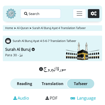
Search
Go
Home
➤
Al-Quran
➤
Surah Al Buruj Ayat 4 Translation Tafseer
Surah Al Buruj Ayat 4-5-6-7 Translation Tafseer
Surah Al Buruj
عَمَّ
Para 30 -
سورة البروج
Reading
Translation
Tafseer
Audio
PDF
Language