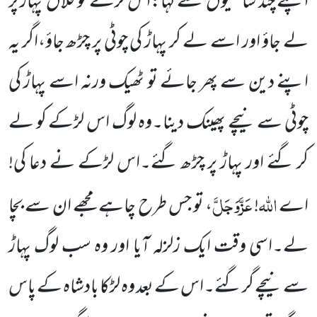
اپنے چند ساتھیوں
سے کہا:اس لڑکے کو فلاں
پہاڑ پر
لے جاؤ اور اسے لے کر پہاڑ کی چوٹی پر چڑھ جاؤ،اگر یہ
اپنے دین سے پھر جائے تو ٹھیک ورنہ اسے پہاڑ کی
چوٹی سے نیچے پھینک دینا۔وہ لوگ اس لڑکے کو لے
کر گئے اور پہاڑ پر چڑھ گئے۔اس لڑکے نے دعا کی!
اللّٰہ
عَزَّوَجَلَّ
اے
!
، تو جس طرح چاہے مجھے ان سے بچا
لے۔اسی وقت ایک زلزلہ آیا اور وہ سب لوگ پہاڑ
سے نیچے گر گئے۔اس کے بعد وہ لڑکا بادشاہ کے پاس