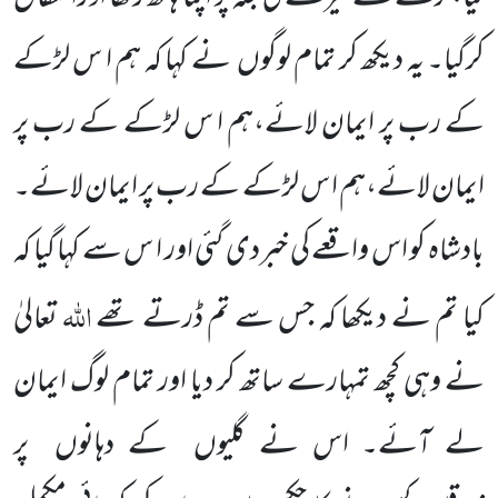
کرگیا۔ یہ دیکھ کر تمام لوگوں
نے کہا کہ ہم ا س لڑکے
کے رب پر ایمان لائے،ہم ا س لڑکے کے رب پر
ایمان لائے،ہم ا س لڑکے کے رب پر ایمان لائے۔
بادشاہ کو اس واقعے کی خبردی گئی اور ا س سے کہا گیا کہ
اللّٰہ
کیا تم نے دیکھا کہ جس سے تم ڈرتے تھے
تعالیٰ
نے وہی کچھ تمہارے ساتھ کر دیا اور تمام لوگ ایمان
لے آئے۔ اس نے گلیوں
کے دہانوں
پر