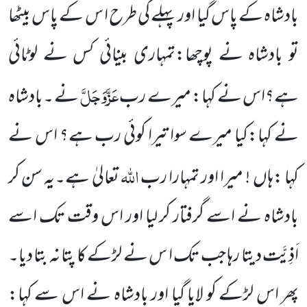
بادشاہ کے پاس گیا اور پہلے کی طرح ا س کے پاس بیٹھا
تو بادشاہ نے پوچھا:تمہاری بینائی کس نے لوٹائی
عَزَّوَجَلَّ
ہے؟اس نے کہا: میرے رب
نے ۔بادشاہ
نے کہا:کیا میرے
سوا تیرا کوئی رب ہے؟
اس نے
اللّٰہ
کہا :ہاں
! میرا اور تمہارا رب
تعالیٰ ہے۔یہ سن کر
بادشاہ نے اسے گرفتار کر لیا اور اس
وقت تک اسے
اَذِیَّت دیتا رہا جب تک ا س نے لڑکے کا پتا نہ بتا دیا۔
پھر اس لڑکے کو لایا گیا اور بادشاہ نے اس سے کہا: