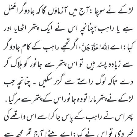
لڑکے نے سوچا :آج میں
آزماؤں
گا کہ جادوگر افضل
ہے یا راہب؟چنانچہ اس نے ایک پتھر اٹھایا اور
اللّٰہ
عَزَّوَجَلَّ
کہا:اے
!
، اگر تجھے راہب کے کام جادو گر
سے زیادہ پسند ہیں
تو اس پتھر سے جانور کو ہلاک کر
دے تاکہ لوگ راستے سے گزر سکیں ۔ چنانچہ جب
لڑکے نے پتھر مارا تو وہ جانور اس کے پتھر سے مر گیا۔
پھر اس نے راہب کے پاس جا کراسے اس واقعے کی
خبر دی تو اس نے کہا:اے بیٹے! آج تم مجھ سے