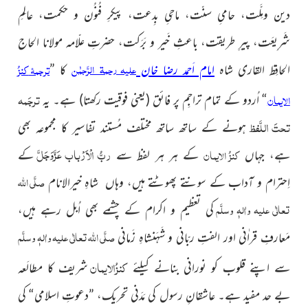
دین ومِلَّت، حامیِ سنّت، ماحِیِ بِدعت، پیکرِ فُنُون و حکمت، عالِمِ
شَرِیعَت، پیرِ طریقت، باعثِ خَیر و بَرَکت، حضرتِ علّامہ مولانا الحاج
علیہ رحمۃ الرَّحمٰن
ترجمۂ
کنزُ
الحافِظ القاری شاہ
امام اَحمد رضا خان
کا ”
ترجَمہ
الایمان
“ اُردو کے تمام تراجِم پر فائق
(یعنی فوقیت رکھتا)
ہے۔ یہ
تحتَ اللَّفظ
ہونے کے ساتھ ساتھ مختلف مُستند تفاسیر کا مجموعہ بھی
عَزَّوَجَلَّ
ربُّ الْاَرْباب
کنزُ الایمان
ہے، جہاں
کے ہر ہر لفظ سے
کے
صلَّی اللہ
اِحترام و آداب
کے سونتے پھوٹتے ہیں، وہاں شاہِ خیرالانام
تعالٰی علیہ واٰلہٖ وسلَّم
کی تعظیم و اکرام کے چشمے بھی اُبل رہے ہیں،
صلَّی اللہ تعالٰی
علیہ واٰلہٖ وسلَّم
مَعارفِ قراٰنی اور الفتِ ربّانی و شَہَنشاہِ زَمانی
کنزُالایمان
سے اپنے
قلوب کو نورانی بنانے کیلئے
شریف کا مطالَعہ
بے حد مفید
ہے۔ عاشقانِ رسول کی مَدَنی تحریک، ”دعوتِ اسلامی“
کی