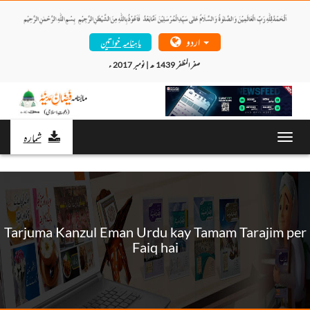
اردو
ماہنامہ خواتین
صفر المظفر 1439 ھ | نومبر 2017 ء 
شمارہ
Toggl
navig
Tarjuma Kanzul Eman Urdu kay Tamam Tarajim per
Faiq hai