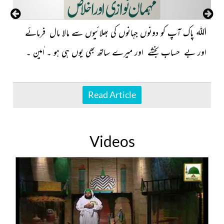
اللہ
پاک آپ کو دونوں جہانوں کی بھلائیوں سے مالا مال فرمائے
اور بے حساب بخشے اور میرے ساتھ بھی یوں ہی ہو ۔ اٰمین ۔
Read Article
Videos