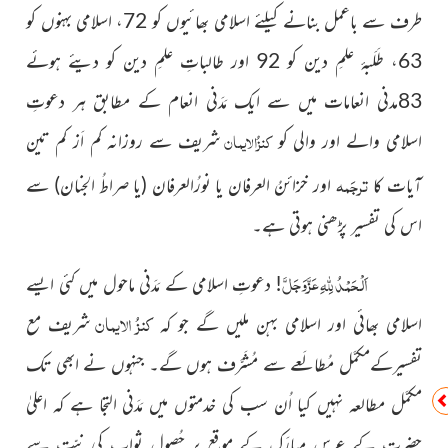
طرف سے باعمل بنانے کیلئے اسلامی بھائیوں کو 72، اسلامی
بہنوں کو
63، طَلَبۂ علمِ دین کو 92 اور طالباتِ
علمِ دین کو دیئے ہوئے
83مدنی انعامات میں
سے ایک مَدَنی انعام کے مطابق ہر دعوتِ
کنزُالایمان
اسلامی والے اور والی
کو
شریف سے روزانہ کم اَز کم تین
ترجَمہ
آیات کا
اور
خزائنُ العرفان یا نورُالعرفان
(یا
صراطُ الجنان)
سے
اس کی تفسیر پڑھنی ہوتی ہے۔
عَزَّوَجَلَّ
اَلْحَمْدُ
لِلّٰہِ
! دعوتِ اسلامی کے مَدَنی ماحول میں کئی
ایسے
کنزُ الایمان
اسلامی بھائی اور اسلامی بہن ملیں گے جو کہ
شریف مع
تفسیرکےمکمَّل مُطالَعے سے مُشَرَّف ہوں گے۔ جنہوں نے ابھی تک
مکمَّل مطالعہ نہیں کیا اُن سب کی خدمتوں میں مَدَنی التجا ہے کہ اعلیٰ
حضرت کے عرس مبارَک کے موقع پر حُصولِ ثواب کی نیّت سے