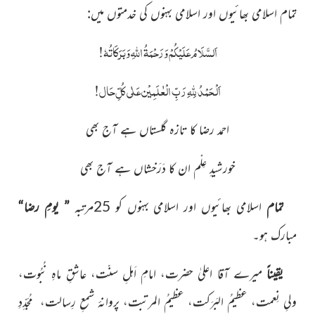
تمام اسلامی بھائیوں اور اسلامی بہنوں کی خدمتوں میں
:
اَلسَّلَامُ عَلَیْکُمْ وَرَحْمَۃُ اللّٰہِ وَبَرَکَاتُہٗ!
اَلْحَمْدُ لِلّٰہِ رَبِّ الْعٰلَمِیْن عَلٰی کُلِّ حَال!
احمد رضا کا تازہ گلستاں ہے آج بھی
خورشیدِ عِلْم ان کا دَرَخشاں ہے آج بھی
تمام
اسلامی بھائیوں اور اسلامی بہنوں کو 25مرتبہ
” یومِ رضا“
مبارک ہو۔
یقیناً
میرے آقا اعلیٰ حضرت، امامِ اَہلِ سنّت، عاشقِ ماہِ نُبُوت،
ولیِ نِعمت، عظیمُ البَرَکت، عظیمُ المرتبت، پروانۂ شمعِ رِسالت، مُجَدِّدِ