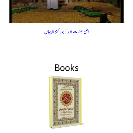
اعلیٰ حضرت اور ترجمۂ کنز الایمان
Books