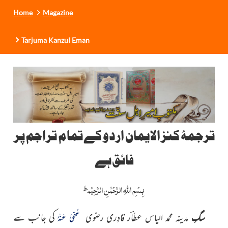
Home
Magazine
Tarjuma Kanzul Eman
ترجمۂ کنز الایمان اردو کے تمام تراجم پر
فائق ہے
بِسْمِ اللّٰہِ الرَّحْمٰنِ الرَّحِیْم
ط
سگِ
مدینہ محمد الیاس عطّاؔر قادِری رضوی
کی جانب سے
عُفِیَ عَنْہُ