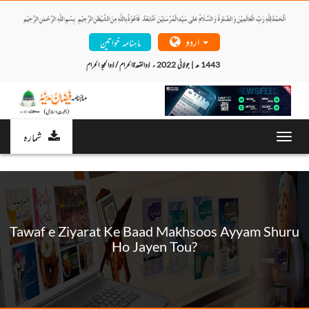
اردو
ماہنامہ خواتین
ذوالقعدۃالحرام / ذوالحجۃ الحرام	 1443 ھ | جولائی 2022 ء 
شمارہ
Toggl
navig
Tawaf e Ziyarat Ke Baad Makhsoos Ayyam Shuru
Ho Jayen Tou?