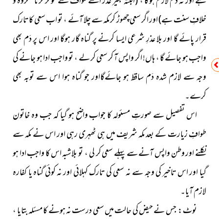
ہے اور نہ دم لازم ہو گا ،
(البتہ بغیر عذر اسے طواف سے مؤخر کرنا مکروہ و
خلافِ سنت ہے)
اور اگر سعی چھوڑ کر مکہ سے چلا آئے ، تو اب سعی کا تارک
قرار پائے گا اور بلا عذرِ شرعی ایسا کرنے پر گناہ گار ہوگا اور اس پر دَم بھی
واجب ہو جائے گا ، ہاں! اگر واپس آ کر سعی کر لے ، تو واجب ادا ہو جانے کی
وجہ سے لازم شدہ دَم ساقط ہو جائےگااور جو گناہ ہوا اس سے توبہ بھی
کرے۔
اس تفصیل سے صورتِ مسئولہ کا جواب واضح ہو گیا کہ جب وہ خاتون
طوافِ زیارت کے بعد مکہ شریف میں ہی ٹھہری رہی اور اس نے مکہ سے
نکلنے اور وطن واپس آنے سے پہلے سعی کر لی ، تو بلاشبہ اس کا واجب ادا ہو
گیا اور اس تاخیر کی وجہ سے نہ سعی کی تارک کہلائی اور نہ کوئی گناہ یا کفارہ
لازم آیا۔
نوٹ : جس نے حیض کی حالت میں سعی درست نہ ہونے کا مسئلہ بتایا ،