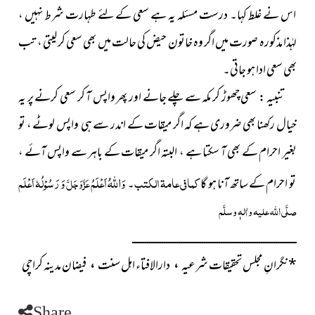
اس نے غلط کہا۔ درست مسئلہ یہ ہے سعی کے لئے طہارت شرط نہیں ،
لہٰذا مذکورہ صورت میں اگر وہ خاتون حیض کی حالت میں بھی سعی کر لیتی ، تب
بھی سعی ادا ہو جاتی۔
تنبیہ : سعی چھوڑ کر مکہ سے چلے جانے اور پھر واپس آ کر سعی کرنے پر یہ
خیال رکھنا بھی ضروری ہے کہ اگر میقات کے اندر سے ہی واپس لوٹے ، تو
بغیر احرام کے بھی آ سکتا ہے ، البتہ اگر میقات کے باہر سے واپس آئے ،
اللہُ
کما فی عامۃ الکتب
وَ
اَعْلَمُ
وَ رَسُوْلُہٗ اَعْلَم
تو احرام کے ساتھ آنا ہو گا
۔
عَزَّوَجَلَّ
صلَّی اللہ علیہ واٰلہٖ وسلَّم
ــــــــــــــــــــــــــــــــــــــــــــــــــــــــــــــــــــــــــــــ
*
نگرانِ مجلس تحقیقات شرعیہ
دارالافتاء اہل سنت
فیضان مدینہ کراچی
،
،
Share