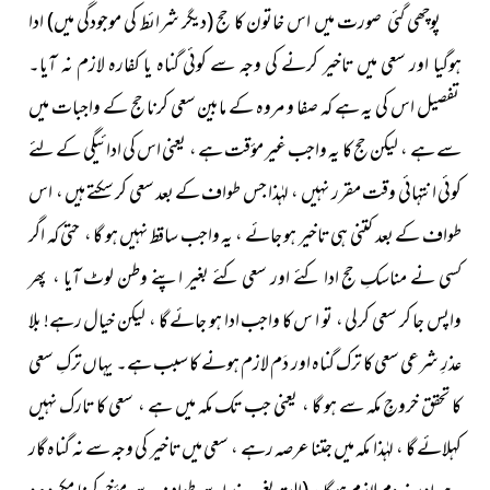
پوچھی
گئی صورت میں اس خاتون کا حج
(دیگر شرائط کی موجودگی میں)
ادا
ہوگیا اور سعی میں تاخیر کرنے کی وجہ سے کوئی گناہ یا کفارہ لازم نہ آیا۔
تفصیل اس کی یہ ہے کہ صفا و مروہ کے مابین سعی کرنا
حج کے واجبات میں
سے ہے ، لیکن حج کا یہ واجب غیر مؤقت ہے ، یعنی اس کی ادائیگی کے لئے
کوئی انتہائی وقت مقرر نہیں ، لہٰذا جس طواف کے بعد سعی کر سکتے ہیں ، اس
طواف کے بعد کتنی ہی تاخیر ہو جائے ، یہ واجب ساقط نہیں ہو گا ، حتی کہ اگر
کسی نے مناسکِ حج ادا کئے اور سعی کئے بغیر اپنے وطن لوٹ آیا ، پھر
واپس جا کر سعی کرلی ، تو ا س کا واجب ادا ہو جائے گا ، لیکن خیال رہے! بلا
عذرِ شرعی سعی کا ترک گناہ اور دَم لازم ہونے کا سبب ہے۔ یہاں ترکِ سعی
کا تحقق خروجِ مکہ سے ہو گا ، یعنی جب تک مکہ میں ہے ، سعی کا تارک نہیں
کہلائے گا ، لہٰذا مکہ میں جتنا عرصہ رہے ، سعی میں تاخیر کی وجہ سے نہ گناہ گار