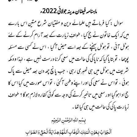
ماہنامہ فیضان مدینہ جولائی 2022ء
سوال :
کیا فرماتے ہیں علمائے دین و مفتیان شرع متین اس بارے
میں کہ ایک خاتون نے حج کیا ، طوافِ زیارت کے بعد آرام کرنے کے لئے
ہوٹل آئی ، تو ہوٹل پہنچنے کے بعد اسے حیض آ گیا ، اس نے کسی سے مسئلہ
پوچھا ، تو بتایا گیا کہ ناپاکی کی حالت میں سعی کرنا درست نہیں ہے ، لہٰذا وہ مکہ
شریف میں ہوٹل میں ہی ٹھہری رہی ، جب پانچ چھ دن بعد حیض سے پاک
ہوئی ، تو اس نے سعی کی اور اپنے وطن آ گئی ، تو اس صورت میں کیا اس کا
حج اد اہو گیا اور سعی میں تاخیر کرنے کی وجہ سے کوئی کفارہ لازم ہو گا ؟ طوافِ
زیارت پاکی کی حالت میں ہی کیا تھا۔
بِسْمِ اللّٰہِ الرَّحْمٰنِ الرَّحِیْمِ
اَلْجَوَابُ بِعَوْنِ الْمَلِکِ الْوَھَّابِ اَللّٰھُمَّ ھِدَایَۃَ الْحَقِّ وَالصَّوَابِ