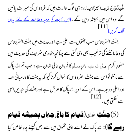
خٰلِدُوْنَ
ترجمۂ کنزُالایمان
: یہی لوگ وارث ہیں کہ فردوس کی میراث پائیں
گے وہ اس میں ہمیشہ رہیں گے۔
(اس آیت کی مزید وضاحت کے لئے یہاں
[11]
کلک کریں)
جنّتُ الفردوس سب جنتوں سے اعلیٰ ہے اور حدیث میں جنّتُ الفردوس
کی دعا مانگنے کی ترغیب بھی دی گئی ہے چنانچہ بخاری شریف کی حدیث میں
اللہ
حضورِ اکرم
صلَّی اللہ علیہ واٰلہٖ وسلَّم
کا فرمانِ عالی شان ہے: جب تم
پاک
سے مانگو تو اس سے جنّتُ الفردوس کا سُوال کرنا کیونکہ یہ جنّت کا درمیانی حصہ
اللہ
اور اعلیٰ درجہ ہے، اس کے اوپر
پاک کا عرش ہے اور جنّت کی نہریں اسی
[12]
سے نکلتی ہیں۔
عَدن
(5)جنّتِ
(قیام کا باغ،جہاں ہمیشہ قیام
اللہ
رہے گا):
پاک نے اسے اپنی مخلوق میں سے جس کیلئے چاہا خاص کیا