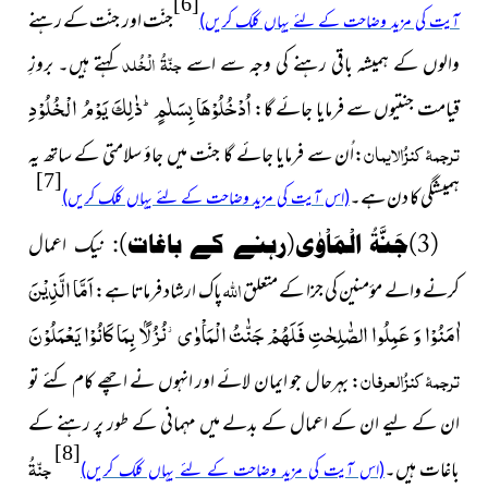
[6]
جنّت اور جنّت کے رہنے
آیت کی مزید وضاحت کے لئے یہاں کلک کریں)
جنّۃُ الْخُلد
والوں کے ہمیشہ باقی رہنے کی وجہ سے اسے
کہتے ہیں۔ بروزِ
اُدْخُلُوْهَا بِسَلٰمٍؕ-ذٰلِكَ یَوْمُ الْخُلُوْدِ
قیامت جنتیوں سے فرمایا جائے گا:
ترجمۂ کنزُالایمان
:اُن سے فرمایا جائے گا جنّت میں جاؤ سلامتی کے ساتھ یہ
[7]
ہمیشگی کا دن ہے۔
(اس آیت کی مزید وضاحت کے لئے یہاں کلک کریں)
(3)جَنَّةُ الْمَاْوٰى(رہنے کے باغات):
نیک اعمال
اللہ
اَمَّا الَّذِیْنَ
کرنے والے مؤمنین کی جزا کے متعلق
پاک ارشاد فرماتا ہے:
اٰمَنُوْا وَ عَمِلُوا الصّٰلِحٰتِ فَلَهُمْ جَنّٰتُ الْمَاْوٰى٘-نُزُلًۢا بِمَا كَانُوْا یَعْمَلُوْنَ
ترجمۂ کنزُالعرفان
: بہرحال جو ایمان لائے اور انہوں نے اچھے کام کئے تو
ان کے لیے ان کے اعمال کے بدلے میں مہمانی کے طور پر رہنے کے
[8]
جنّۃُ
باغات ہیں۔
(اس آیت کی مزید وضاحت کے لئے یہاں کلک کریں)