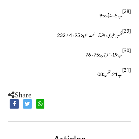
[28]
پ5،النسآء:95
[29]
تفسیر طبری، النسآء، تحت الایۃ: 95، 4 / 232
[30]
پ19،الفرقان:75، 76
[31]
پ21،لقمٰن:08
Share
Articles