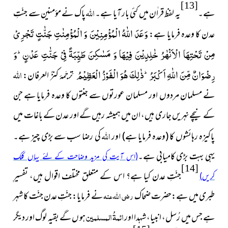
[13]
اللہ
ہے۔
یہ لفظ قراٰن میں کئی بار آیا ہے۔
پاک نے مؤمنین سے جنّتِ
وَعَدَ اللّٰهُ الْمُؤْمِنِیْنَ وَ الْمُؤْمِنٰتِ جَنّٰتٍ تَجْرِیْ
عدن کا وعدہ فرمایا ہے:
مِنْ تَحْتِهَا الْاَنْهٰرُ خٰلِدِیْنَ فِیْهَا وَ مَسٰكِنَ طَیِّبَةً فِیْ جَنّٰتِ عَدْنٍؕ-وَ
رِضْوَانٌ مِّنَ اللّٰهِ اَكْبَرُؕ-ذٰلِكَ هُوَ الْفَوْزُ الْعَظِیْمُ۠
اللہ
ترجَمۂ کنزُ العرفان:
نے مسلمان مردوں اور مسلمان عورتوں سے جنتوں کا وعدہ فرمایا ہے جن
کے نیچے نہریں جاری ہیں، ان میں ہمیشہ رہیں گے اور عدن کے باغات میں
اللہ
پاکیزہ رہائشوں کا
(وعدہ فرمایا ہے)
اور
کی رضا سب سے بڑی چیز ہے۔
یہی بہت بڑی کامیابی ہے۔
(اس آیت کی مزید وضاحت کے لئے یہاں کلک
[14]
جنّتِ عدن کیا ہے؟ اس کے متعلق مختلف اقوال ہیں، تفسیرِ
کریں)
طبری میں ہے:حضرت ضحاک
رضی اللہ عنہ
نے فرمایا: جنّتِ عدن جنّت کا شہر
ائمۃُ المسلمین
ہے جس میں رُسل، انبیا، شہدا اور
ہو ں گے بقیہ لوگ اور دیگر