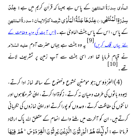
الماْوی سِدرَۃُ المنتہیٰ
عِنْدَ
کے پاس ہے جیسا کہ قراٰنِ کریم میں ہے:
سِدْرَةِ الْمُنْتَهٰى(
۱۴)
عِنْدَهَا جَنَّةُ الْمَاْوٰىؕ
ترجمۂ کنزُالایمان
سدرۃُ المنتہیٰ
:
کے پاس، اس کے پاس جنّتُ الماویٰ ہے۔
(اس آیت کی مزید وضاحت کے
[9]
علیہ السّلام
یہ وہ جنّت ہے جہاں حضرت آدم
لئے یہاں کلک کریں)
نے قیام فرمایا تھا اور اسی جنّت سے آپ زمین پر تشریف لائے
[10]
تھے۔
الفِرْدَوس
(4)
:
جو مؤمنین خشوع وخضوع کے ساتھ نماز ادا کرتے،
بیہودہ باتوں کی طرف دھیان نہ کرتے، زکوٰۃ ادا کرتے، اپنی شرمگاہوں اور
امانتوں کی حفاظت کرتے، وعدوں کو پورا کرتے اور اپنی نمازوں کی نگہبانی
اللہ
کرتےہیں، ان کو آخرت میں ملنے والے انعام کے متعلق
پاک ارشاد
اُولٰٓىٕكَ هُمُ الْوٰرِثُوْنَۙ الَّذِیْنَ یَرِثُوْنَ الْفِرْدَوْسَؕ- هُمْ فِیْهَا
فرماتا ہے: