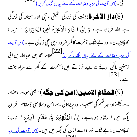
گی۔
(اس آیت کی مزید وضاحت کے لئے یہاں کلک کریں)
(8)
دارُ الآخرۃ
:
جنت کی زندگی حقیقی ،سچی اور ہمیشہ کی زندگی
اللہ
وَ اِنَّ الدَّارَ الْاٰخِرَةَ لَهِیَ الْحَیَوَانُۘ
ترجَمۂ
ہے
فرماتا ہے:
کنزُالایمان
: اور بےشک آخرت کا گھر ضرور وہی سچّی زندگی ہے۔
(اس آیت
[22]
اللہ
علامہ محمد بن عبد
بن ابی
کی مزید وضاحت کے لئے یہاں کلک کریں)
زمنین مالکی
رحمۃُ اللہ علیہ
فرماتے ہیں:آخرت کے گھر سے مراد جنت
[23]
ہے۔
(9)
المقامُ الامين(امن کی جگہ)
:
یعنی موت ،جنت
سے نکلنےاور ہر قسم کی مصیبت اورپریشانی سے امن و سلامتی کا مقام۔ قراٰنِ
اِنَّ الْمُتَّقِیْنَ فِیْ مَقَامٍ اَمِیْنٍۙ
ترجَمۂ
پاک میں ا رشاد ہوتاہے:
کنزُالایمان
:بےشک ڈر والے امان کی جگہ میں ہیں۔
(اس آیت کی مزید