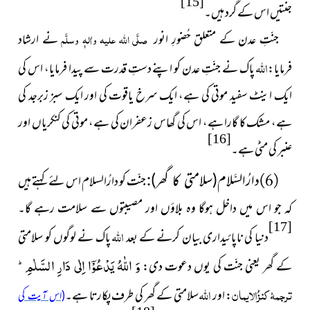
[15]
جنتیں اس کے گرد ہیں۔
جنّتِ عدن کے متعلق حُضورِ انور
صلَّی اللہ علیہ واٰلہٖ وسلَّم
نے ارشاد
اللہ
فرمایا:
پاک نے جنّتِ عدن کو اپنے دستِ قدرت سے پیدا فرمایا، اس کی
ایک اینٹ سفید موتی کی ہے، ایک سرخ یاقوت کی اور ایک سبز زبرجد کی
ہے، مشک کا گارا ہے، اس کی گھاس زعفران کی ہے، موتی کی کنکریاں اور
[16]
عنبر کی مٹی ہے۔
دارُالسَّلام(سلامتی کا گھر):
(6)
جنّت کو دارُالسلام اس لئے کہتے ہیں
کہ جو اس میں داخل ہوگا وہ بلاؤں اور مصیبتوں سے سلامت رہے گا۔
[17]
اللہ
دنیا کی ناپائیداری بیان کرنے کے بعد
پاک نے لوگوں کو سلامتی
وَ اللّٰهُ یَدْعُوْۤا اِلٰى دَارِ السَّلٰمِؕ-
کے گھر یعنی جنّت کی یوں دعوت دی:
ترجمۂ کنزُالایمان
اللہ
: اور
سلامتی کے گھر کی طرف پکارتا ہے۔
(اس آیت کی