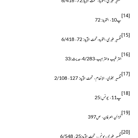
تفسیر طبری،التوبۃ، تحت الآیۃ:72، 6/416
[14]
پ10، التوبۃ: 72
[15]
تفسیر طبری،التوبۃ،تحت الآیۃ: 72، 6/418
[16]
الترغیب والترہیب،4/283،حدیث:33
[17]
تفسیر بغوی، الانعام، تحت الآیۃ: 127، 2/108
[18]
پ11، یونس:25
[19]
خزائن العرفان، ص397
[20]
تفسیر طبری،یونس، تحت الآیۃ:25، 6/548