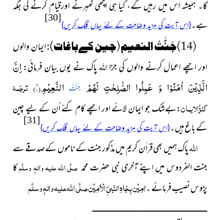
گا۔ ہمیشہ اس میں رہیں گے، کیا ہی اچھی ٹھہرنے اورقیام کرنے کی جگہ
[30]
ہے۔
(اس آیت کی مزید وضاحت کے لئے یہاں کلک کریں)
(14)
جَنّٰتُ النعيم
(چین کےباغات):
ایمان والوں
اللہ
اِنَّ
اور اچھے اعمال کرنے والوں کی جزا
پاک نے یوں بیان فرمائی:
الَّذِیْنَ اٰمَنُوْا وَ عَمِلُوا الصّٰلِحٰتِ لَهُمْ
النَّعِیْمِۙ(
۸)
ترجَمۂ
جَنّٰتُ
کنزُالایمان
:
بےشک جو ایمان لائے اور اچھے کام کئے اُن کے لیے چین
[31]
کے باغ ہیں۔
(اس آیت کی مزید وضاحت کے لئے یہاں کلک کریں)
اللہ
پاک ہمیں بھی قراٰن کریم میں مذکور جنت کے ناموں کے صدقے سے
جنت الفردوس میں اپنے آخری نبی حضرت محمد
صلَّی اللہ علیہ واٰلہٖ وسلَّم
کا
اٰمِیْن بِجَاہِ النّبیِّ الْاَمِیْن صلَّی اللہ علیہ واٰلہٖ وسلَّم
پڑوس نصیب فرمائے ۔
ــــــــــــــــــــــــــــــــــــــــــــــــــــــــــــــــــــــــــــــ