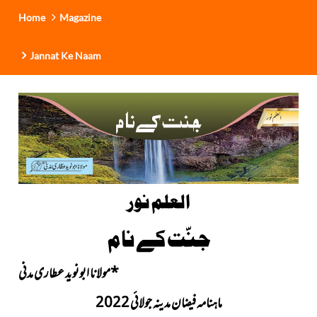
Home
Magazine
Jannat Ke Naam
العلم نور
جنّت کے نام
*مولانا ابونوید عطاری مدنی
ماہنامہ فیضان مدینہ جولائی 2022