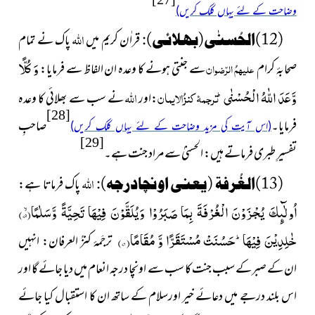
وضاحت کے لئے یہاں کلک کریں)
اللہ
(12)
الحُسنٰى
(بھلائی):
قراٰن کریم میں
پاک نے تمام
وَ كُلًّا
صحابۂ کرام
علیہمُ الرّضوان
سے جنتی ہونے کا وعدہ ان الفاظ سے فرمایا:
وَّعَدَ اللّٰهُ الْحُسْنٰىؕ
ترجمۂ کنزُالایمان
اللہ
:اور
نے سب سے بھلائی کا وعدہ
[28]
فرمایا۔
صاحبِ
(اس آیت کی مزید وضاحت کے لئے یہاں کلک کریں)
[29]
تفسیرِ طبری فرماتے ہیں: الحسنیٰ سے مراد جنت ہے۔
اللہ
(13)
الغُرفة
(یعنی اونچادرجہ):
پاک فرماتا ہے:
اُولٰٓىٕكَ یُجْزَوْنَ الْغُرْفَةَ بِمَا صَبَرُوْا وَیُلَقَّوْنَ فِیْهَا تَحِیَّةً وَّسَلٰمًاۙ(
۷۵)
خٰلِدِیْنَ فِیْهَاؕ-حَسُنَتْ مُسْتَقَرًّا وَّ مُقَامًا(
۷۶)
ترجَمۂ کنزُ العرفان: انہیں
ان کے صبرکے سبب جنت کا سب سے اونچا درجہ انعام میں دیا جائے گا اور
اس بلند درجے میں دعائے خیر اورسلام کے ساتھ ان کا استقبال کیا جائے