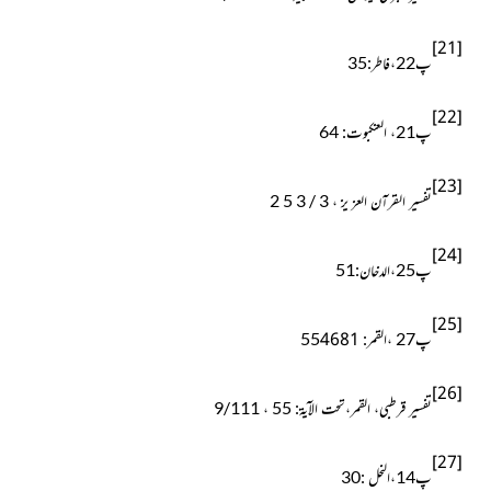
[21]
پ22،فاطر:35
[22]
پ21، العنکبوت: 64
[23]
تفسیر القرآن العز یز ، 3 / 3 5 2
[24]
پ25،الدخان:51
[25]
4681
پ27 ،القمر: 55
[26]
تفسیر قرطبی، القمر،تحت الآیۃ: 55 ، 9/111
[27]
پ14،النحل :30