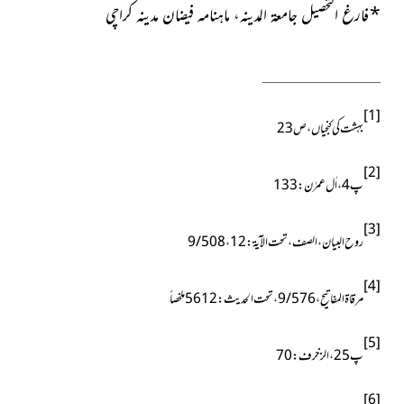
*
فارغ التحصیل جامعۃ المدینہ، ماہنامہ فیضان مدینہ کراچی
[1]
بہشت کی کنجیاں،ص23
[2]
پ4،اٰل عمرٰن:133
[3]
روح البیان،الصف،تحت الآیۃ:12، 9/508
[4]
مرقاۃ المفاتیح،9/576،تحت الحدیث:5612 ملخصاً
[5]
پ25، الزخرف: 70
[6]