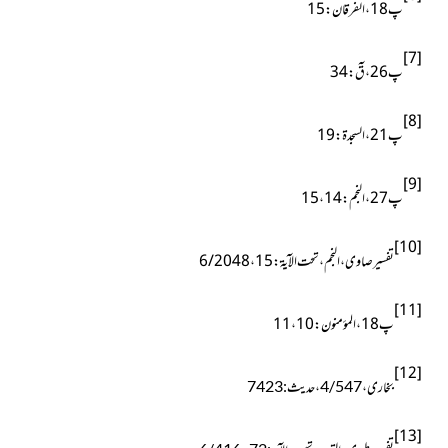
پ18، الفرقان:15
[7]
پ26،قٓ:34
[8]
پ21، السجدۃ: 19
[9]
پ27، النجم:14، 15
[10]
تفسیر صاوی، النجم، تحت الآیۃ: 15، 6/2048
[11]
پ18،المؤمنون:10، 11
[12]
بخاری،4/547،حدیث:7423
[13]