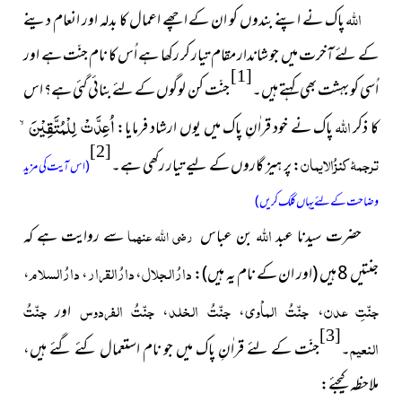
اللہ
پاک نے اپنے بندوں کو ان کے اچھے اعمال کا بدلہ اور انعام دینے
کے لئے آخرت میں جو شاندار مقام تیار کر رکھا ہے اُس کا نام جنّت ہے اور
[1]
اُسی کو بہشت بھی کہتے ہیں۔
جنّت کن لوگوں کے لئے بنائی گئی ہے؟ اس
اللہ
اُعِدَّتْ لِلْمُتَّقِیْنَۙ
کا ذکر
پاک نے خود قراٰنِ پاک میں یوں ارشاد فرمایا:
[2]
ترجمۂ کنزُالایمان
: پر ہیز گاروں کے لیے تیار رکھی ہے۔
(اس آیت کی مزید
وضاحت کے لئے یہاں کلک کریں)
اللہ
حضرت سیدنا عبد
بن عباس
رضی اللہ عنہما
سے روایت ہے کہ
دارُالجلال
دارُالقرار
دارُالسلام
جنتیں 8
ہیں
(اور ان کے نام یہ ہیں)
:
،
،
،
جنّتِ عدن
جنّتُ الماْوی
جنّتُ الخلد
جنّتُ الفردوس
جنّتُ
،
،
،
اور
[3]
النعیم
۔
جنّت کے لئے قراٰنِ پاک میں جو نام استعمال کئے گئے ہیں،
ملاحظہ کیجئے: