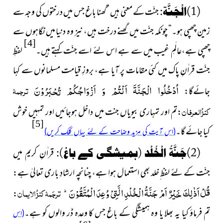
(1)الْجَنَّة:
جنّت کے معنی ہیں ”گھنا باغ جس میں درختوں کی وجہ سے
زمین چھپی ہو۔“ چونکہ جنّت میں گھنے درخت ہیں، نیز وہ دنیا میں نگاہوں سے
[4]
چھپی ہے،عالَمِ غیب میں سے ہے اس لئے اسے جنّت کہتے ہیں۔
لفظِ
جنّت قراٰنِ پاک میں کئی مقامات پر آیا ہے، بروزِ قیامت مسلمانوں سے کہا
اُدْخُلُوا الْجَنَّةَ اَنْتُمْ وَ اَزْوَاجُكُمْ تُحْبَرُوْنَ
ترجمۂ
جائےگا:
کنزُالعرفان
:تم اور تمہاری بیویاں جنت میں داخل ہوجائیں اور تمہیں خوش
[5]
کیا جائے گا۔
(اس آیت کی مزید وضاحت کے لئے یہاں کلک کریں)
(2)جَنَّةُ الْخُلْد (ہمیشگی کے باغ):
قراٰنِ کریم میں
جنّت کے لئے لفظ ِخلد بھی استعمال ہوا ہے، چنانچہ ارشادِ باری تعالیٰ ہے:
قُلْ اَذٰلِكَ خَیْرٌ اَمْ جَنَّةُ الْخُلْدِ الَّتِیْ وُعِدَ الْمُتَّقُوْنَؕ-
ترجَمۂ کنزُ الایمان
:
تم فرماؤ کیا یہ بھلا یا وہ ہمیشگی کے باغ جس کا وعدہ ڈر والوں کو ہے۔
(اس