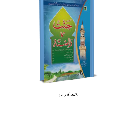
جنّت کا راستہ