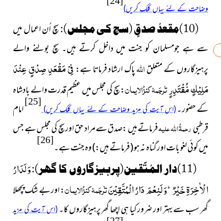
[24]
وضاحت کے لئے یہاں کلک کریں)
(10)
مقعدُ صدقٍ (سچ کی مجلس)
:
سچ اُن اعمال میں
سے ہے جومسلمان کو جنت میں داخل کرتے ہیں۔ سچ بولنے والے
اللہ
فِیْ مَقْعَدِ صِدْقٍ عِنْدَ
پرہیزگاروں کے متعلق
پاک ارشاد فرماتا ہے:
مَلِیْكٍ مُّقْتَدِرٍ۠
ترجَمۂ کنزُالایمان
: سچ کی مجلس میں عظیم قدرت والے بادشاہ
[25]
کے حضور ۔
امام
(اس آیت کی مزید وضاحت کے لئے یہاں کلک کریں)
قرطبی
رحمۃُ اللہ علیہ
فرماتے ہیں :صدق سے مراد حق اور سچ کی مجلس ہے جس
[26]
میں کوئی لغو بات اور گناہ نہ ہو
( فرماتے ہیں
:
)
وہ جنت ہے۔
وَلَدَارُ
(11)
دار المُتّقين(پرہیزگاروں کا گھر)
:
الْاٰخِرَةِ خَیْرٌؕ-وَلَنِعْمَ دَارُ الْمُتَّقِیْنَۙ
ترجَمۂ کنزُالایمان
: اور بے شک پچھلا
گھر سب سے بہتر اور ضرور کیا ہی اچھا گھر پرہیزگاروں کا۔
(اس آیت کی مزید
[27]