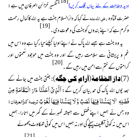
[18]
تفسیر خزائن العرفان میں ہے:
مزید وضاحت کے لئے یہاں کلک کریں)
اللہ
حضرت قتادہ
رضی اللہ عنہ
نے کہا کہ دارُالسلام جنّت ہے یہ
کا کمال رحمت
[19]
و کرم ہے کہ اپنے بندوں کو جنّت کی دعوت دی۔
اللہ
یہ وہ جنّت ہے جسے
پاک نے اپنے اولیا کیلئے تیار کیا ہے وہ اس میں
غم و پریشانی سے سلامت رہیں گے اور وہ جنّت میں موجود نعمتوں اور
[20]
کرامتوں کے ختم سے امن میں رہیں گے۔
(7)
دارُ المُقامة(آرام کی جگہ):
جنتی جنّت ميں جانے کے
اللہ
اَلَّذِیْۤ اَحَلَّنَا دَارَ الْمُقَامَةِ مِنْ
بعد یوں
پاک کی حمد بیان کریں گے:
فَضْلِهٖۚ-لَا یَمَسُّنَا فِیْهَا نَصَبٌ وَّ لَا یَمَسُّنَا فِیْهَا لُغُوْبٌ
ترجمۂ کنزُالعرفان
:
وہ جس نے ہمیں اپنے فضل سے ہمیشہ ٹھہرنے کے گھر میں اتارا، ہمیں
اس میں نہ کوئی تکلیف پہنچے گی اورنہ ہمیں اس میں کوئی تھکاوٹ چھوئے
[21]