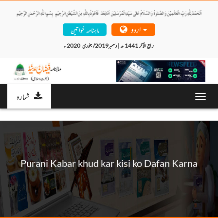
اردو
ماہنامہ خواتین
ربیع الآخر 1441 ھ | دسمبر2019/ جنوری  2020 ء 
شمارہ
Toggl
navig
Purani Kabar khud kar kisi ko Dafan Karna