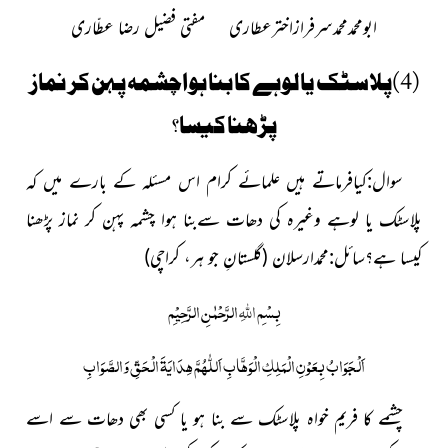
ابومحمدمحمدسرفرازاخترعطاری
مفتی فضیل رضا عطّاری
(4)پلاسٹک یا لوہے کا بنا ہواچشمہ پہن کر نماز
پڑھنا کیسا؟
سوال:کیافرماتے ہیں علمائے کرام اس مسئلہ کے بارے میں کہ
پلاسٹک یا لوہے وغیرہ کی دھات سےبنا ہوا چشمہ پہن کر نماز پڑھنا
کیسا ہے؟
سائل:محمدارسلان
(گلستانِ جو ہر، کراچی)
بِسْمِ
اللہِ
الرَّحْمٰنِ الرَّحِیْمِ
اَلْجَوَابُ بِعَوْنِ الْمَلِکِ الْوَھَّابِ اَللّٰھُمَّ ھِدَایَۃَ الْحَقِّ وَالصَّوَابِ
چشمے کا فریم خواہ پلاسٹک سے بنا ہو یا کسی بھی دھات سے اسے