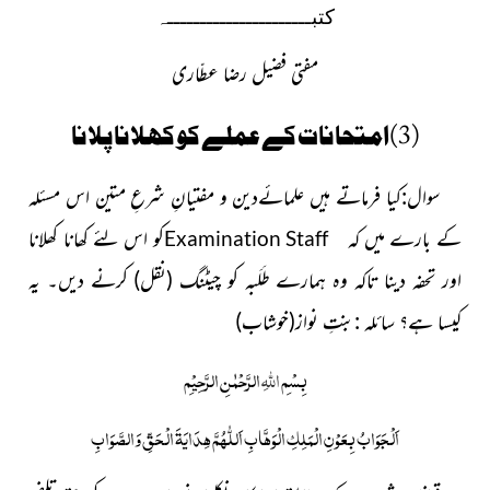
کتبــــــــــــــــــــــہ
مفتی فضیل رضا عطّاری
(3)امتحانات کے عملے کو کھلانا پلانا
سوال:کیا فرماتے ہیں علمائےدین و مفتیانِ شرعِ متین اس مسئلہ
کے بارے میں کہ
کو اس لئے کھانا کھلانا
Examination Staff
اور تحفہ دینا تاکہ وہ ہمارے طَلَبہ کو چیٹنگ
(نقل)
کرنے دیں۔ یہ
کیسا ہے؟
سائلہ :بنتِ نواز
(خوشاب)
بِسْمِ
اللہِ
الرَّحْمٰنِ الرَّحِیْمِ
اَلْجَوَابُ بِعَوْنِ الْمَلِکِ الْوَھَّابِ اَللّٰھُمَّ ھِدَایَۃَ الْحَقِّ وَالصَّوَابِ