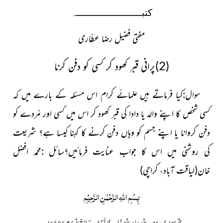
کتبــــــــــــــــــــــہ
مفتی فضیل رضا عطّاری
(2)پرانی قبر کھود کر کسی کو دفن کرنا
سوال:کیا فرماتے ہیں علمائے کرام اس مسئلہ کے بارے میں کہ
کسی شخص کا اپنے والد یا دادا کی قبر کھود کر اس میں کسی اور مُردے کو
دفن کروانا یا اپنے جسم کو وہاں دفن کرنے کا کہنا کیسا ہے؟ شریعت
کی روشنی میں اس کا جواب عنایت فرمائیں؟
سائل :محمد افضل
خان
(لیاقت آباد، کراچی)
بِسْمِ اللّٰہِ الرَّحْمٰنِ الرَّحِیْمِ
اَلْجَوَابُ بِعَوْنِ الْمَلِکِ الْوَھَّابِ اَللّٰھُمَّ ھِدَایَۃَ الْحَقِّ وَالصَّوَابِ