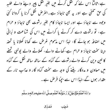
ہے،ثالثاً اس لئے کہ نقل کرنے میں بغیر نقل پیپر دینے والے طلبہ
کی حق تلفی ہے اور یہ بھی ناجائز ہے۔الغرض نقل کرنا یا کروانا کئی
وجوہ سے ناجائز ہے اور ایسا ناجائز کام بغیر رشوت بھی ناجائز و حرام
ہے، تو رشوت دے کر کرنے یا کرانے میں اس کی شناعت و بُرائی
میں اضافہ ہو جائے گا، لہٰذا اس مذموم غرض سے کھانا کھلانا یا تحفہ
دینا سخت ناجائز و حرام ہے،کھانے والے، کھلانے والے یونہی تحفے
کا لین دین کرنے والےرشوت کے گناہ کے ساتھ ساتھ نقل کے گناہ
میں معاون و مددگار بننے کی وجہ سے سخت گناہ گار و عذابِ نار کے
حقدار ہوں گے،لہٰذا اس سے بچنا فرض ہے۔
و
اللہُ
اَعْلَمُ عَزَّوَجَلَّ وَ رَسُوْلُہٗ اَعْلَم صلَّی
اللہ
علیہ واٰلہٖ وسلَّم
مُجِیْب
مُصَدِّق