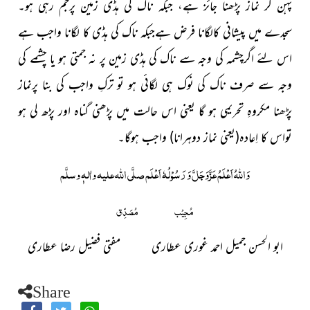
پہن کر نماز پڑھنا جائز ہے، جبکہ ناک کی ہڈی زمین پرجم رہی ہو۔
سجدے میں پیشانی کالگانا فرض ہےجبکہ ناک کی ہڈی کا لگانا واجب ہے
اس لئے اگرچشمہ کی وجہ سے ناک کی ہڈی زمین پر نہ جمتی ہو یا چشمے کی
وجہ سے صرف ناک کی نوک ہی لگائی ہو تو ترکِ واجب کی بنا پرنماز
پڑھنا مکروہِ تحریمی ہو گا یعنی اس حالت میں پڑھنی گناہ اور پڑھ لی ہو
تواس کا اِعادہ
(یعنی نماز دوہرانا)
واجب ہوگا۔
وَاللہُ اَعْلَمُ عَزَّوَجَلَّ وَ رَسُوْلُہٗ اَعْلَم صلَّی اللہ علیہ واٰلہٖ وسلَّم
مُجِیْب
مُصَدِّق
ابو الحسن جمیل احمد غوری عطاری
مفتی فضیل رضا عطاری
Share