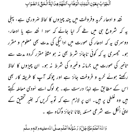
اَلْجَوَابُ بِعَوْنِ الْمَلِکِ الْوَھَّابِ اَللّٰھُمَّ ھِدَایَۃَ الْحَقِّ وَالصَّوَابِ
نقد و ادھار خرید وفروخت میں چند چیزوں کا لحاظ ضروری ہے،
پہلی
یہ کہ شروع ہی میں طے کر لیا جائے کہ سود ا نقد ہے یا ادھار،
دوسری یہ کہ ادھار کی صورت میں ادائیگی کی مدت بھی معلوم و مقرر
ہو۔ تیسری یہ کہ کوئی ناجائز شرط بھی نہ ہو مثلاً مقرّر کردہ مدت سے
تاخیر کی صورت میں جرمانہ وغیرہ کی شرط نہ ہو۔ ان چیزوں کا لحاظ
رکھتے ہوئے خرید و فروخت جائز ہے اور چونکہ
آپ کا طریقہ کار بھی
اس کے مطابق ہے لہٰذا درست ہے۔ جو لوگ اسے سُودی معاملہ کہتے
ہیں وہ غلطی پر ہیں۔ ان پر لازم ہے کہ توبہ کریں کہ بغیر تحقیق کے
اپنی اَٹکل سے شرعی مسئلہ بتانا ناجائز وگناہ ہے ۔
وَ
اللہُ
اَعْلَمُ عَزَّوَجَلَّ وَ رَسُوْلُہٗ اَعْلَم صلَّی
اللہ
علیہ واٰلہٖ وسلَّم