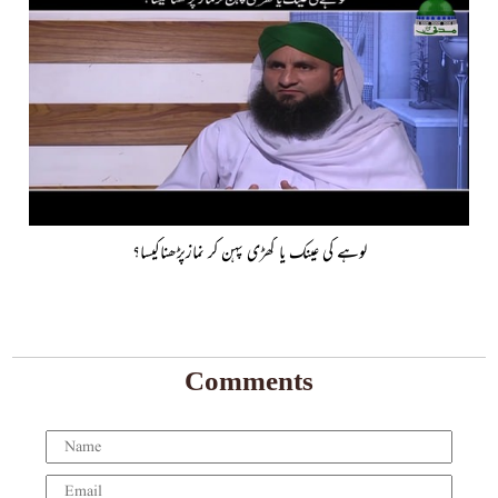
لوہے کی عینک یا گھڑی پہن کر نمازپڑھناکیسا؟
Comments