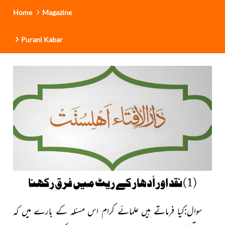
Home
Magazine
Purani Kabar
(1)نقد اور اُدھار کے ریٹ میں فرق رکھنا
سوال:کیا فرماتے ہیں علمائے کرام اس مسئلہ کے بارے میں کہ