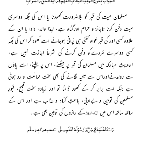
مسلمان میت کی قبر کو بِلاضرورت کھودنا یا اس کی جگہ دوسری
میت دفن کرنا ناجائز و حرام اورگناہ ہے، لہٰذا والد، دادا یا ان کے
علاوہ کسی اور کی قبر خواہ کتنی ہی پُرانی ہوجائے اسے کھود کر اس کی جگہ
کسی دوسرے مُردےکو دفن کرنے کی شرعاً اجازت نہیں ہے،
احادیثِ مبارکہ میں مسلمان کی قبر پر بیٹھنے، اس پر چلنے، اسے پاؤں
سے روندنےاوراس سے تکیہ لگانے کی بھی سخت ممانعت وارد ہوئی
ہے جبکہ اسے برابر کر کے کھود ڈالنا تو اور زیادہ سخت قبیح، قبورِ
مسلمین کی توہین و بےادبی، باعثِ گناہ و عذاب ہے اور اس کے
اللہ
ساتھ ساتھ اس میں
کے رازوں کی توہین بھی ہے۔
عَزَّوَجَلَّ
وَ
اللہُ
اَعْلَمُ عَزَّوَجَلَّ وَ رَسُوْلُہٗ اَعْلَم صلَّی
اللہ
علیہ واٰلہٖ وسلَّم