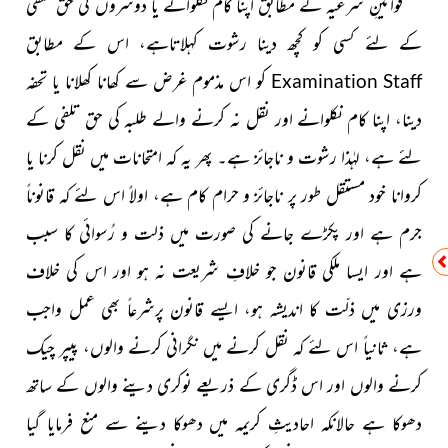
قوانینِ شرعیہ کے مطابق اپنا کام نکلوانے یا دوسروں کی حق تلفی
کے لئے کسی کو کچھ دینا رشوت کہلاتاہے، اس کے مطابق
کو اس مذموم غرض سے کھانا کھلانا یا تحفہ
Examination Staff
دینا، اپنا کام نکلوانے اور نقل نہ کرنے والے طلبہ کی حق تلفی کے
لئے ہے، لہٰذا رشوت و ناجائز ہے۔ پھر یہ کہ امتحانات میں نقل کرنا یا
کروانا خود مستقل طور پر ناجائز و حرام کام ہے، اولاً اس لئے کہ قانوناً
جرم ہے اور پکڑے جانے کی صورت میں ذلت و رُسوائی کا سبب
ہے اور ایسا ملکی قانون جو خلافِ شریعت نہ ہو اور اس کی خلاف
ورزی میں ذلّت کا اندیشہ ہو، ایسے قانون پرشرعاً بھی عمل واجب
ہے، ثانیاً اس لئے کہ نقل کرنے میں نگرانی کرنے والوں، پیپر چیک
کرنے والوں اور اس ڈگری کے ذریعے نوکری دینے والوں کے ساتھ
دھوکا ہے حالانکہ احادیثِ کریمہ میں دھوکا دینے سے منع فرمایا گیا