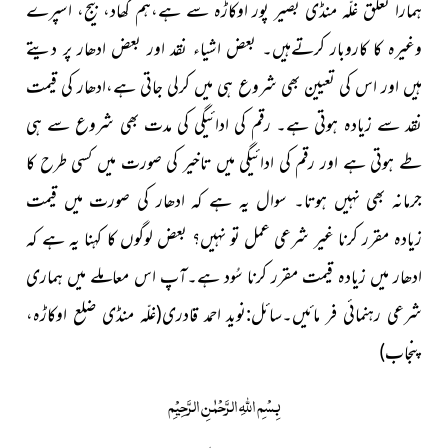
ہمارا تعلق غلّہ منڈی بصیر پور اوکاڑہ سے ہے،ہم کھاد، بیج، اسپرے
وغیرہ کا کاروبار کرتےہیں۔ بعض اشیاء نقد اور بعض ادھار پر دیتے
ہیں اور اس کی تعیین بھی شروع ہی میں کرلی جاتی ہے،ادھار کی قیمت
نقد سے زیادہ ہوتی ہے۔ رقم کی ادائیگی کی مدت بھی شروع سے ہی
طے ہوتی ہے اور رقم کی ادائیگی میں تاخیر کی صورت میں کسی طرح کا
جرمانہ بھی نہیں ہوتا۔ سوال یہ ہے کہ ادھار کی صورت میں قیمت
زیادہ مقرر کرنا غیر شرعی عمل تو نہیں؟ بعض لوگوں کا کہنا یہ ہے کہ
ادھار میں زیادہ قیمت مقرر کرنا سُود ہے۔آپ اس معاملے میں ہماری
شرعی رہنمائی فر مائیں۔
سائل:نوید احمد قادری
(غلّہ منڈی ضلع اوکاڑہ،
پنجاب)
بِسْمِ اللّٰہِ الرَّحْمٰنِ الرَّحِیْمِ