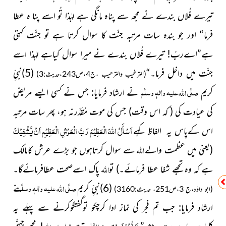
تیرے فُلاں بندے نے مجھ سے پناہ مانگی ہے لہٰذا تُو اسے پنا ہ عطا
فرما“ اور جو بندہ سات مرتبہ جنّت کا سوال کرتا ہے تو جنّت کہتی
ہے”اےربّ! تیرے فُلاں بندے نے میرا سوال کیاہے لہٰذا اسے
جنّت میں داخل فرما۔“
(5)نبیِّ
(الترغیب والترھیب ،ج4،ص243،حدیث:3)
صلَّی
علیہ واٰلہٖ وسلَّم
اللہ
کریم
نے ارشاد فرمایا: جس نے کسی ایسے مریض
کی عیادت کی
( کہ اس وقت)
جس کی موت مُقَدَّرنہ ہو، پھر سات مرتبہ
اَسْأَلُ اﷲَ الْعَظِیْمَ رَبَّ الْعَرْشِ الْعَظِیْمِ اَنْ یَّشْفِیْکَ
اس کےپاس یہ الفاظ کہے
اﷲ
(یعنی میں عظمت والے
سے سوال کرتاہوں جو بڑے عرش کامالک
اللہ
ہے کہ وہ تجھے شفا عطا فرمائے۔)
تو
پاک اسےصحت عطافرمائےگا۔
صلَّی
علیہ واٰلہٖ وسلَّم
اللہ
(6)نبیِّ کریم
نے
(ابو داؤد،ج 3،ص251، حدیث:3160)
ارشاد فرمایا:
جب تم فجر کی نماز ادا کرچکو توگفتگوکرنے سے پہلے یہ