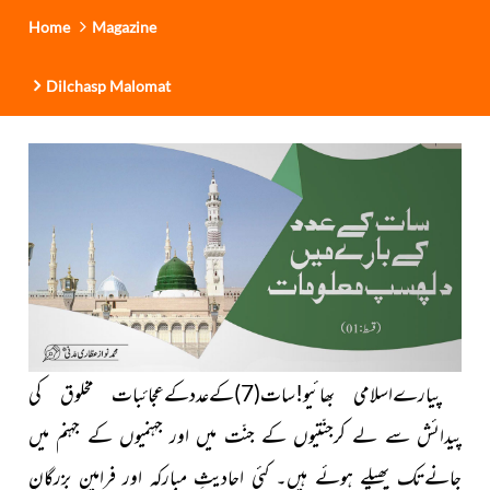
Home
Magazine
Dilchasp Malomat
پیارےاسلامی بھائیو!سات
(7)
کےعددکےعجائبات مخلوق کی
پیدائش سے لے کرجنّتیوں کے جنّت میں اور جہنمیوں کے جہنم میں
جانےتک پھیلے ہوئے ہیں۔ کئی احادیثِ مبارکہ اور فرامینِ بزرگانِ