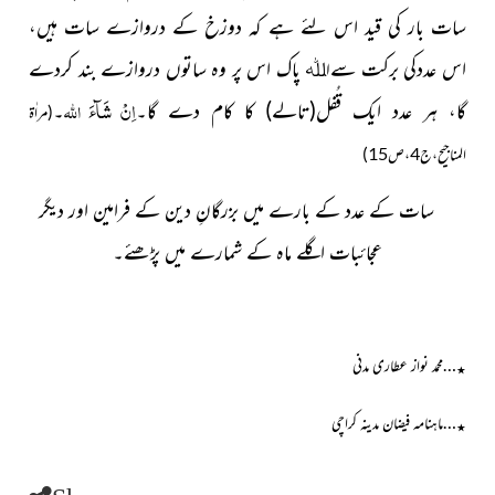
سات بار کی قید اس لئے ہے کہ دوزخ کے دروازے سات ہیں،
اس عددکی برکت سے
پاک اس پر وہ ساتوں دروازے بند کردے
اﷲ
اِنْ شَآءَ
اللہ
گا، ہر عدد ایک قُفل
(تالے)
کا کام دے گا۔
۔
(مراٰۃ
المناجیح،ج4،ص15)
سات کے عدد کے بارے میں بزرگانِ دین کے فرامین اور دیگر
عجائبات اگلے ماہ کے شمارے میں پڑھئے۔
…محمد نواز عطاری مدنی
٭
…ماہنامہ فیضان مدینہ کراچی
٭