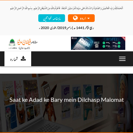
اردو
ماہنامہ خواتین
ربیع الآخر 1441 ھ | دسمبر2019/ جنوری  2020 ء 
شمارہ
Toggl
navig
Saat ke Adad ke Bary mein Dilchasp Malomat