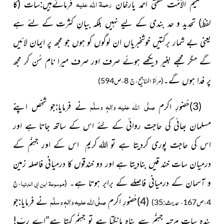
رحمۃ
علیہ
اللہ
حکیمُ الاُمّت مفتی احمد یارخان
فرماتےہیں:سات
(کا
لفظ)
تحدید و حد بندی کے لیے نہیں بلکہ بیانِ کثرت کے لئے ہے
یعنی بے شمار برکتیں خوشخبریاں ان لوگوں کو ہوں جو مجھ پر ایمان لائیں
گے مگر مجھے بغیر دیکھے ہوئے صرف اور صرف میرا نام سُن کر مجھ
پر فدا ہوں گے۔
(مراٰۃ المناجیح،ج 8،ص594)
صلَّی
علیہ واٰلہٖ وسلَّم
اللہ
(3)حُضورِ اکرم
نے فرمایا:جو شخص اپنے
مسلمان بھائی کی حاجت روائی کے لئے اس کے ساتھ جاتا ہے اور
اس کی حاجت پوری کردیتا ہے تو
کریم
اس کے اور جہنّم کے
اللہ
درمیان سات خند قیں بنادیتا ہے اور دو خندقوں کا درمیانی فاصلہ زمین
و آسمان کے درمیانی فاصلے کے برابر ہوتا ہے۔
موسوعۃ ابن ابی الدنیا
(
،ج
صلَّی
علیہ واٰلہٖ وسلَّم
اللہ
(4)حُضورِ اکرم
نے فرمایا:جو
4،ص167، حدیث:35)
بندہ سات مرتبہ جہنّم سے پناہ مانگتا ہے تو جہنّم کہتا ہے”اے ربّ!