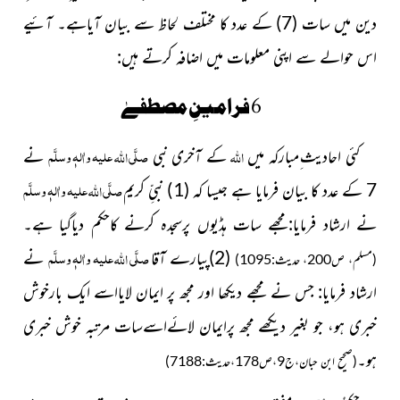
دین میں سات
(7)
کے عدد کا مختلف لحاظ سے بیان آیاہے۔ آئیے
اس حوالے سے اپنی معلومات میں اضافہ کرتے ہیں:
6 فرامینِ مصطفےٰ
صلَّی
علیہ واٰلہٖ وسلَّم
اللہ
اللہ
کئی احادیث ِمبارکہ میں
کے آخری نبی
نے
صلَّی
علیہ واٰلہٖ وسلَّم
اللہ
7 کے عدد کا بیان فرمایا ہے جیسا کہ (1) نبیِّ کریم
نے ارشاد
فرمایا:مجھے سات ہڈیوں پرسجدہ کرنے کاحکم دیاگیا ہے۔
صلَّی
علیہ واٰلہٖ وسلَّم
اللہ
(2)پیارے آقا
نے
(مسلم، ص200، حدیث:1095)
ارشاد فرمایا: جس نے مجھے دیکھا اور مجھ پر ایمان لایااسے ایک بارخوش
خبری ہو، جو بغیر دیکھے مجھ پرایمان لائےاسےسات مرتبہ خوش خبری
ہو۔
(صحیح ابن حبان،ج9،ص178،حدیث:7188)