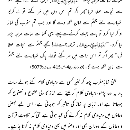
اَللّٰہُمَّ اَجِرْنِیْ مِنَ النَّار
اللہ
کلمات سا ت مرتبہ پڑھو”
ترجمہ:
اے
! مجھے جہنّم
اللہ
سے نجات عطا فرما
“پھر اگر تم اس دن میں مَر گئے تو
کریم
تمہارے لئے جہنّم سے امان لکھ دے گا اور جب تم مغرب کی نماز
اداکر لیا کرو تو بات چیت کرنےسےپہلے یہی کلما ت سات مرتبہ پڑھ
اَللّٰہُمَّ اَجِرْنِیْ مِنَ النَّار
اللہ
لیا کرو،
”
ترجمہ
:اے
! مجھے جہنّم سے نجات عطا
اللہ
فرما
“ پھر اگر تم اس رات میں مر گئے تو
پاک تمہارے لئے جہنّم
سے امان لکھ دے گا۔
(ابو داؤد،ج4،ص415،حدیث:5079)
یعنی نماز ِمغرب پڑھ کر بغیر کسی سے دنیاوی کلام کئے ہوئے سات
بار یہ دعا پڑھو،دنیاوی کلام کرلینے سے نماز کا دلی خشوع و خضوع کم
ہوجاتا ہے اور زبان پر نماز کی تاثیر کم ہوجاتی ہے، اس لیے بعض
دعاؤں میں دنیاوی کلام نہ کرنے کی قید ہوتی ہے حتی کہ تلاوتِ قرآن
و دعاؤں کے دوران بھی اور وضو میں بھی دنیاوی کلام نہ کرنا چاہیے۔