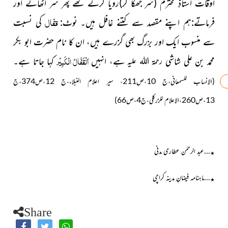
اوقات استاذِ محترم
(سر جھکا کر)
رویا کرتے تھے پھر سر اٹھاتے اور
قفّال
فرماتے:ہم اپنے مقصد سے کتنے غافل ہیں۔ نوٹ:
کی نسبت
سے منسوب ایک اور بزرگ بھی گزرے ہیں، ان کا نام حضرت ابو بکر
اَلْقَفَّالُ الْکَبِیْر
محمد بن علی شاشی
ہے، انہیں
کہا جاتا ہے۔
رحمۃ اللہ علیہ
(الانساب للسمعانی،ج 10،ص211، سیر اعلام النبلاء،ج 12،ص374،ج
13،ص260،الاعلام للزرکلی،ج4،ص66)
…عبد الرحمٰن عطاری مدنی
٭
…ماہنامہ فیضانِ مدینہ کراچی
٭
Share