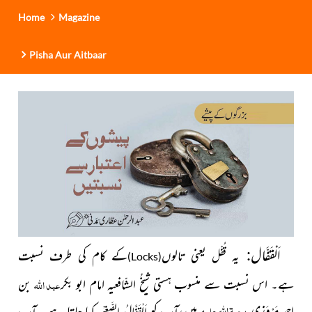
Home
Magazine
Pisha Aur Aitbaar
اَلْقَفَّال
:
یہ
یعنی
تالوں
کے کام کی طرف نسبت
قُفْل
)
Locks
(
عبد
اللہ
ہے۔ اس نسبت سے منسوب ہستی شیخُ الشّافعیہ امام ابو بکر
بن
رحمۃ اللہ علیہ
احمد مَرْوَزی
ہیں،آپ کو
کہا جاتا ہے۔ آپ
اَلْقَفَّالُ الصَّغِیْر