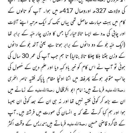
کی ولادت 327ھ اوروِصال 417ھ میں ہوا۔ آپ کو تالوں کے
کام میں بہت مہارت حاصل تھی یہاں تک کہ ایک مرتبہ اپنے آلات
اور چابی کی مدد سے ایسا تالا تیار کیا جس کا وزن چار حَبَّہ کے برابر تھا
(ایک حَبَّہ جَو کے دو دانوں کے برابر ہوتا ہے یعنی آٹھ جَو کے دانوں
کے وزن جتنا ہلکا پھلکا تالا بنالیا)
تا ہم جب آپ کی عمر 30 سال کی
ہوئی تو آپ نے اس کام کو خیر باد کہہ دیا اور علمِ دین کے حُصول کی
جانب متوجّہ ہوگئے پھرف
قہ میں اتنا اونچا مقام پایاکہ فقیہ ناصر
العُمَری
رحمۃ اللہ علیہ
رحمۃ اللہ علیہ
فرماتے ہیں: امام ابو بکرقَفّال
کے زمانے میں
ان سے بڑھ کر کوئی فقیہ نہیں تھا اور نہ ہی ان کے بعد کوئی ان جیسا
ہوا اور ہم کہا کرتے تھے کہ یہ انسان کی صورت میں فرشتہ ہیں۔آپ
رحمۃ اللہ علیہ
کے شاگرد قاضی حسین
فرماتے ہیں:تدریس کے وقت اکثر