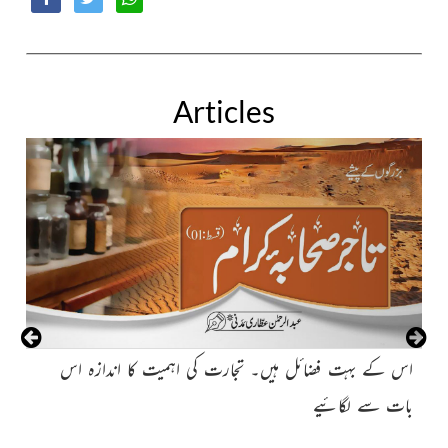
Articles
اس کے بہت فضائل ہیں۔ تجارت کی اہمیت کا اندازہ اس
اے
بات سے لگائیے
کا