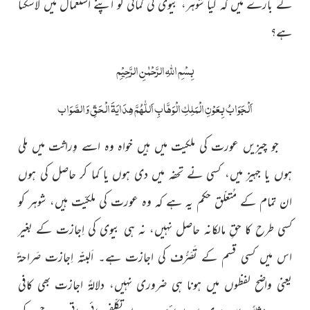
کے بارے میں کہ کیا شوہر، بیوی کی کمائی کو اپنے استعمال میں لاسکتا
ہے؟
بِسْمِ اللّٰہِ الرَّحْمٰنِ الرَّحِیْمِ
اَلْجَوَابُ بِعَوْنِ الْمَلِکِ الْوَھَّابِ اَللّٰھُمَّ ھِدَایَۃَ الْحَقِّ وَالصَّوَاب
جو چیزیں عورت کی ملکیت میں ہیں خواہ وہ اسے وِراثت میں ملی
ہوں یا جہیز میں، کسی نے تحفہ میں دی ہوں یا کما کر حاصل کی ہوں
ان تمام کے مُتعلّق حکم یہ ہے کہ وہ عورت کی ملکیّت ہیں، شوہر کو
کسی طرح کا حقِ مالکانہ حاصل نہیں، نہ ہی بیوی کی اِجازت کے بغیر
اس میں کسی قسم کے تَصَرُّف کی اجازت ہے۔ اَلبتّہ اِجازت صَراحۃً
یعنی واضح لفظوں میں ہونا ہی ضروری نہیں، دلالۃً اجازت بھی کافی