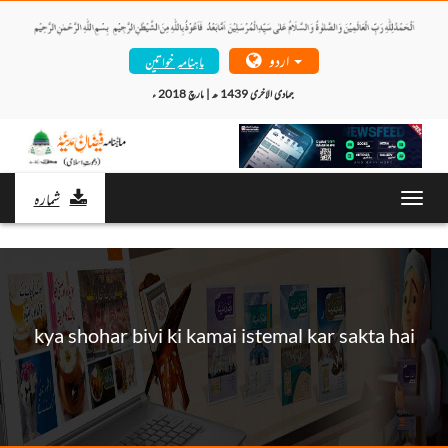
اردو
ماہنامہ خواتین
جمادی الاخری 1439 ھ | مارچ 2018 ء 
شمارہ
Toggl
navig
kya shohar bivi ki kamai istemal kar sakta hai