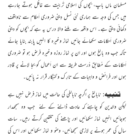
مسلمان ماں باپ، بچوں کی اسلامی تَربیّت سے غافل ہوتے جارہے
ہیں جس کی وجہ سے ہماری نئی نسل دِینی ضروری اَحکام سے ناواقف
دکھائی دیتی ہے۔ اس واقعہ سے ملنے والا درس یہ ہے کہ بچوں کو دینی
ضروری اَحکامات سکھائے جائیں نماز وغیرہ کا انہیں پابند بنایا جائے
تاکہ جب وہ بالغ ہوں اور ان پر نماز روزہ وغیرہ فرض ہو تو ضروری
اَحکامات کے مُطابق دُرست طریقہ سے ان اَعمال کو بجا لانے پر قادِر
ہوں اور فرائض و واجبات کے تارِ ک و گنہگار قرار نہ پائیں۔
تنبیہ:
نابالغ پر اگرچہ نابالغی کی حالت میں نماز فرض نہیں ہے
لیکن والدین کو چاہئے کہ عادت ڈالنے کے لئے جب وہ سمجھدار
ہوجائیں انہیں نماز سکھائیں اور پڑھنے کی تلقین کرتے رہیں۔ سات
سال کی عمر ہونے پر لازمی سمجھائیں، وضو و نماز سکھائیں اور اس کی