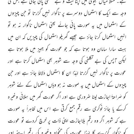
ہے۔ مثلاً میاں بیوی میں اپنائیّت و بے تکلّفی پائی جاتی ہے جس کی
وجہ سے ایک کا استعمال دوسرے پر ناگوار نہیں گزرتا تو جن چیزوں
کے استعمال میں یہ صورت پائی جائے یعنی استعمال ناگوار نہ ہو تو
انہیں استعمال کرنا جائز ہے جیسے گھریلو استعمال کی چیزیں کہ ان میں
بہت سارا سامان وہ ہوتا ہے کہ جو عورت کو جہیز میں ملا ہوتا ہے
لیکن آپس کی بے تکلفی کی وجہ سے شوہر بھی استعمال کرتا ہے اور
عورت پر ناگوار نہیں گزرتا لہٰذا ان کا استعمال دَلالۃً جائز ہے اور جن
چیزوں کے استعمال میں یہ صورت نہ ہو وہاں استعمال کے لئے شوہر
کو صَراحۃً اجازت لینا ضروری ہے اور اگر عورت گھر میں سِلائی وغیرہ
کرکے یا جائز نوکری سے رقم جمع کرتی ہے اس میں ظاہراً یہ صورت
ہے کہ شوہر اگر وہ رقم بلااجازت اپنی ذات پر خرچ کردے تو عورت
کو ناگوار گزرے گا لہٰذا عورت کی تنخواہ وغیرہ کی رقم اپنے اوپر