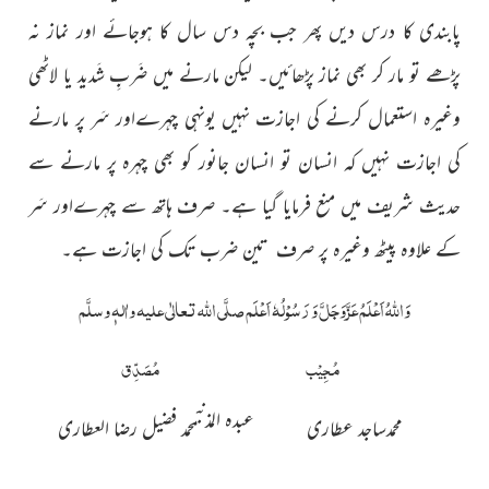
پابندی کا درس دیں پھر جب بچہ دس سال کا ہوجائے اور نماز نہ
پڑھے تو مار کر بھی نماز پڑھائیں۔ لیکن مارنے میں ضَربِِ شَدید یا لاٹھی
وغیرہ استعمال کرنے کی اجازت نہیں یونہی چہرےاور سَر پر مارنے
کی اجازت نہیں کہ انسان تو انسان جانور کو بھی چہرہ پر مارنے سے
حدیث شریف میں منع فرمایا گیا ہے۔ صرف ہاتھ سے چہرےاور سَر
کے علاوہ پیٹھ وغیرہ پر صرف تین ضرب تک کی اجازت ہے۔
وَاللہُ اَعْلَمُ عَزَّوَجَلَّ وَ رَسُوْلُہٗ اَعْلَم صلَّی اللہ تعالٰی علیہ واٰلہٖ وسلَّم
مُجِیْب
مُصَدِّق
عبدہ المذنب
محمدساجد عطاری
محمد فضیل رضا العطاری