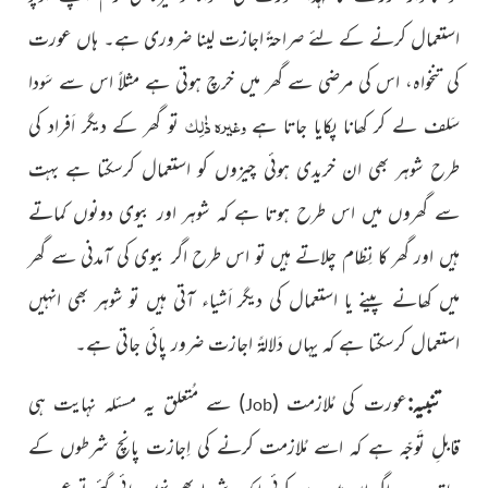
استعمال کرنے کے لئے صراحۃً اجازت لینا ضروری ہے۔ ہاں عورت
کی تنخواہ، اس کی مرضی سے گھر میں خرچ ہوتی ہے مثلاً اس سے سَودا
وغیرہ ذٰلِک
سَلف لے کر کھانا پکایا جاتا ہے
تو گھر کے دیگر اَفراد کی
طرح شوہر بھی ان خریدی ہوئی چیزوں کو استعمال کرسکتا ہے بہت
سے گھروں میں اس طرح ہوتا ہے کہ شوہر اور بیوی دونوں کماتے
ہیں اور گھر کا نِظام چلاتے ہیں تو اس طرح اگر بیوی کی آمدنی سے گھر
میں کھانے پینے یا استعمال کی دیگر اَشیاء آتی ہیں تو شوہر بھی انہیں
استعمال کرسکتا ہے کہ یہاں دَلالۃً اجازت ضرور پائی جاتی ہے۔
تنبیہ:
عورت کی مُلازمت
(
)
سے مُتعلق یہ مسئلہ نہایت ہی
Job
قابلِ تَوجّہ ہے کہ اسے مُلازمت کرنے کی اِجازت پانچ شرطوں کے