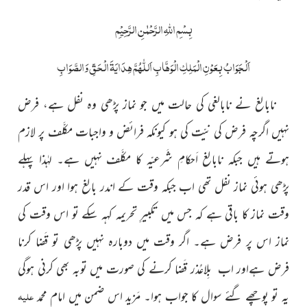
بِسْمِ اللّٰہِ الرَّحْمٰنِ الرَّحِیْمِ
اَلْجَوَابُ بِعَوْنِ الْمَلِکِ الْوَھَّابِ اَللّٰھُمَّ ھِدَایَۃَ الْحَقِّ وَالصَّوَابِ
نابالغ نے نابالغی کی حالت میں جو نماز پڑھی وہ نفل ہے، فرض
نہیں اگرچہ فرض کی نیّت کی ہو کیونکہ فرائض و واجبات مکلَّف پر لازم
ہوتے ہیں جبکہ نابالغ اَحکامِ شَرعیّہ کا مکلَّف نہیں ہے۔ لہٰذا پہلے
پڑھی ہوئی نماز نفل تھی اب جبکہ وقت کے اندر بالغ ہوا اور اس قدر
وقت نماز کا باقی ہے کہ جس میں تکبیرِ تحریمہ کہہ سکے تو اس وقت کی
نماز اس پر فرض ہے۔ اگر وقت میں دوبارہ نہیں پڑھی تو قَضا کرنا
فرض ہےاور اب بِلاعُذر قَضا کرنے کی صورت میں توبہ بھی کرنی ہوگی
علیہ
یہ تو پوچھے گئے
سوال کا جواب ہوا۔ مَزید اس ضمن میں امام محمد