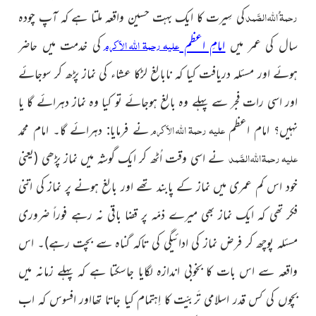
رحمۃ ُاللہ الصَّمد
کی سِیرت کا ایک بہت حسین واقعہ ملتا ہے کہ آپ چودہ
علیہ رحمۃ اللہ الاَکرم
سال کی عمر میں
امامِ اعظم
کی خدمت میں حاضر
ہوئے اور مسئلہ دریافت کیا کہ نابالغ لڑکا عشاء کی نماز پڑھ کر سوجائے
اور اسی رات فجر سے پہلے وہ بالغ ہوجائے تو کیا وہ نماز دہرائے گا یا
علیہ رحمۃ اللہ الاَکرم
نہیں؟ امام اعظم
نے فرمایا: دہرائے گا۔ امام محمد
علیہ رحمۃ اللہ الصَّمد
نے اسی وقت اُٹھ کر ایک گوشہ میں نماز پڑھی
(یعنی
خود اس کم عمری میں نماز کے پابند تھے اور بالغ ہونے پر نماز کی اتنی
فکر تھی کہ ایک نماز بھی میرے ذمّہ پر قضا باقی نہ رہے فوراً ضروری
مسئلہ پوچھ کر فرض نماز کی ادائیگی کی تاکہ گناہ سے بچت رہے)
۔ اس
واقعہ سے اس بات کا بخوبی اندازہ لگایا جاسکتا ہے کہ پہلے زمانہ میں
بچوں کی کس قدر اسلامی تَربیّت کا اِہتمام کیا جاتا تھااور افسوس کہ اب