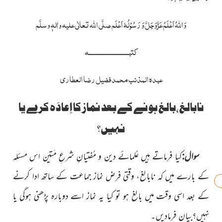
وَاللہُ اَعْلَمُ عَزَّوَجَلَّ وَ رَسُوْلُہٗ اَعْلَم صلَّی اللہ تعالٰی علیہ واٰلہٖ وسلَّم
کتبـــــــــــــــــــــــــــہ
عبدہ المذنب محمد فضیل رضا العطاری
نابالغ،بالغ ہونے کے بعد نماز کا اِعادَہ کرے یا
نہیں؟
سوال:
کیا فرماتے ہیں عُلمائے دین و مُفتیانِ شرعِ مَتین اس مسئلہ
کے بارے میں کہ نابالغ، وقتی فرض نماز جماعت کے ساتھ ادا کرنے
کے بعد اسی وقت میں بالغ ہو تو کیا یہ نماز اسے دوبارہ پڑھنی ہوگی یا
نہیں؟بیان فرمادیں۔