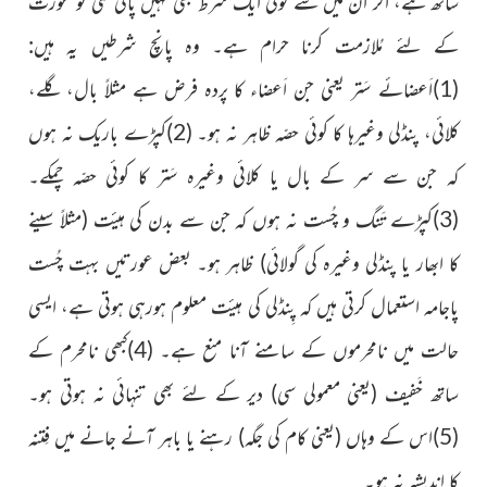
ساتھ ہے، اگر ان میں سے کوئی ایک شرط بھی نہیں پائی گئی تو عورت
کے لئے مُلازمت کرنا حرام ہے۔ وہ پانچ شرطیں یہ ہیں:
(1)اَعضائے سَتر یعنی جن اَعضاء کا پردہ فرض ہے مثلاً بال، گلے،
کلائی، پنڈلی وغیرہا کا کوئی حصّہ ظاہر نہ ہو۔ (2)کپڑے باریک نہ ہوں
کہ جن سے سر کے بال یا کلائی وغیرہ سَتر کا کوئی حصّہ چمکے۔
(3)کپڑے تَنگ و چُست نہ ہوں کہ جن سے بدن کی ہیئت
(مثلاً سینے
کا ابھار یا پنڈلی وغیرہ کی گولائی)
ظاہر ہو۔ بعض عورتیں بہت چُست
پاجامہ استعمال کرتی ہیں کہ پِنڈلی کی ہیئت معلوم ہورہی ہوتی ہے، ایسی
حالت میں نامحرموں کے سامنے آنا منع ہے۔ (4)کبھی نامحرم کے
ساتھ خَفیف
(یعنی معمولی سی)
دیر کے لئے بھی تنہائی نہ ہوتی ہو۔
(5)اس کے وہاں
(یعنی کام کی جگہ)
رہنے یا باہر آنے جانے میں فِتنہ
کا اندیشہ نہ ہو۔