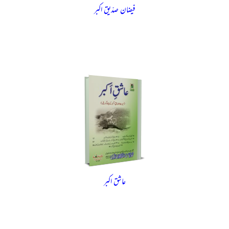
فیضان صدّیق اکبر
عاشق اکبر