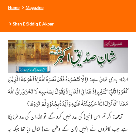
Home
Magazine
Shan E Siddiq E Akbar
اِلَّا تَنْصُرُوْهُ فَقَدْ نَصَرَهُ اللّٰهُ اِذْ اَخْرَجَهُ الَّذِیْنَ
ارشادِ باری تعالیٰ ہے:
(
كَفَرُوْا ثَانِیَ اثْنَیْنِ اِذْ هُمَا فِی الْغَارِ اِذْ یَقُوْلُ لِصَاحِبِهٖ لَا تَحْزَنْ اِنَّ اللّٰهَ
مَعَنَاۚ-فَاَنْزَلَ اللّٰهُ سَكِیْنَتَهٗ عَلَیْهِ وَ اَیَّدَهٗ بِجُنُوْدٍ لَّمْ تَرَوْهَا
)
اللہ
ترجمہ:
اگر تم اِس
(نبی)
کی مدد نہیں کرو گے تو
اِن کی مدد فرماچکا
ہے جب کافروں نے اِنہیں
(اِن کے وطن سے)
نکال دیا تھا جبکہ یہ