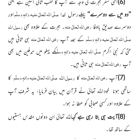
(6)
اسی سفرِ ہجرت کی وجہ سے آپ کا لقب ثانی اثنین ہے یعنی
صلَّی اللہ تعالٰی علیہ واٰلہٖ وسلَّم
’’دو میں سے دوسرے‘‘
پہلےرسول ِ خدا
اور
رضی اللہ تعالٰی عنہ
رسول
اللہ
دوسرے صدیق ِ باوفا
۔ ہجرت کے علاوہ بھی
صلَّی اللہ تعالٰی علیہ واٰلہٖ وسلَّم
رضی اللہ تعالٰی عنہ
کے بعد آپ
ہی ثانی ہیں
صلَّی اللہ تعالٰی علیہ واٰلہٖ وسلَّم
حتی کہ نبیِّ اکرم
کے پہلو میں تدفین میں بھی
رضی اللہ تعالٰی عنہ
آپ
ہی ثانی ہیں۔
رسول
اللہ
رضی اللہ تعالٰی عنہ
صلَّی اللہ تعالٰی علیہ واٰلہٖ وسلَّم
(7)
آپ
کا
کا
اللہ
ساتھی ہونا خود
تعالیٰ نے قرآن میں بیان فرمایا، یہ شرف آپ
کے علاوہ اور کسی صحابی کو عطا نہ ہوا۔
اللہ
(8)آیت ہی بتا رہی ہے کہ
تعالیٰ ان دونوں مقدس ہستیوں
کے ساتھ تھا۔