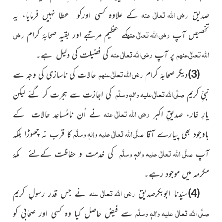
رضی اللہ تعالٰی عنہ
صدیق
کے علاوہ کسی اورکو عطا نہیں فرمایا، یہ
رضی اللہ تعالٰی عنہ
رضی
تخصیص آپ
کے عظیم مرتبے اور بقیہ صحابۂ کرام
اللہ تعالٰی عنھم
رضی اللہ تعالٰی عنہ
پر آپ
کی فضیلت کی دلیل ہے۔
رضی اللہ تعالٰی عنھم
(3)
دیگر صحابۂ کرام
حالات کی ناسازی کی وجہ
سے
صلَّی اللہ تعالٰی علیہ واٰلہٖ وسلَّم
نبیِّ کریم
کی اجازت سے ہجرت کر گئے لیکن
رضی اللہ تعالٰی عنہ
یارِ غار، صدیقِ اکبر
نے اُن نامُساعِد حالات کے
صلَّی اللہ تعالٰی علیہ واٰلہٖ وسلَّم
باوجود بھی پیارے آقا
کا قرب نہ چھوڑا بلکہ
صلَّی اللہ تعالٰی علیہ واٰلہٖ وسلَّم
آپ
کی خدمت و حفاظت کےلئے مکۂ
مکرمہ میں موجود رہے۔
رضی اللہ تعالٰی عنہ
(4)
سیّدنا ابوبکرصدیق
نے جس قدر رسولِ کریم
صلَّی اللہ تعالٰی علیہ واٰلہٖ وسلَّم
سے فیض حاصل کیا وہ کسی اور صحابی کو