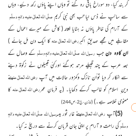
کر بند کیا، دو سوراخ باقی رہ گئے تو وہاں اپنے پاؤں رکھ دئیے، وہاں
صلَّی اللہ تعالٰی علیہ واٰلہٖ وسلَّم
سے سانپ نے ڈس لیا تب بھی نبیِّ کریم
کے آرام کی خاطر پاؤں نہ ہٹایا
اور
( کاش کے میرے اعمال کے
رضی اللہ تعالٰی عنہ
مقابلے میں مجھے صدیق ِ اکبر
کا ایک دن مل جائے )
صلَّی اللہ تعالٰی علیہ واٰلہٖ وسلَّم
رسول
اللہ
ان کاوہ دن
جب
کے وصال کے
بعد عرب کے چند قبیلے مرتد ہوگئے اورکئی قبیلوں نے زکوٰۃ دینے
رضی اللہ تعالٰی عنہ
سے انکار کر دیا تواُن نازک وکمزور حالات میں آپ
نے
رضی اللہ تعالٰی عنہ
دین ِ اسلام کو غالب کرکے دکھایا۔
(یہ فرمانِ عمر
کا
معنوی خلاصہ ہے۔)
(خازن،ج2،ص244)
رضی اللہ تعالٰی عنہ
صلَّی اللہ تعالٰی علیہ واٰلہٖ
رسول
اللہ
(5)
آپ
نے غارِ ثور میں
وسلَّم
کی راحت و آرام پر اپنی جان قربان کرنے سے دریغ نہ کیا۔