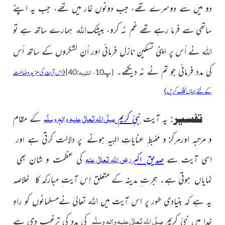
دو میں سے دوسرے تھے، جب دونوں غار میں تھے، جب یہ اپنے
اللہ
ساتھی سے فرما رہے تھے غم نہ کرو، بیشک
ہمارے ساتھ ہے تو
اللہ
نے اُس پر اپنی تسکین نازل فرمائی اور اُن لشکروں کے ساتھ اُس
کی مدد فرمائی جو تم نے نہ دیکھے۔
التوبہ
(پ10،
:40)
(اس آیت کی مزید وضاحت
کے لئے یہاں کلک کریں)
صلَّی اللہ تعالٰی علیہ واٰلہٖ وسلَّم
تفسیر:
یہ آیت
نبیِّ کریم
کے مقام
و مرتبہ اورمرکز و مَھْبَط ِ عنایاتِ الہٰیہ ہونے پر دلالت کرتی ہے اور
رضی اللہ تعالٰی عنہ
اسی آیت سے
صدیق ِ اکبر
کی عظمت و شان بھی
نمایاں ہوتی ہے۔ ہجرت ِ مدینہ کے متعلق اِس آیت ِ مبارکہ کا خلاصہ
اللہ
یہ ہے کہ بنیادی طور پر اس آیت میں
تعالیٰ نےمسلمانوں کو راہِ
صلَّی اللہ تعالٰی علیہ واٰلہٖ وسلَّم
خدا میں نبیِّ کریم
کی مدد کی ترغیب دی ہے