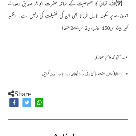
اللہ
رضی اللہ
(
9)
تعالیٰ کا خصوصیت کے ساتھ حضرت ابوبکر صدیق
تعالٰی عنہ
پر سکینہ نازل فرمانا بھی ان کی فضیلت کی دلیل ہے۔
(تفسیر
کبیر،ج6،ص150، خازن،ج2،ص244 ملتقطاً)
٭…مفتی محمد قاسم عطاری
٭…دارالافتاءاہل سنت عالمی مدنی مرکز فیضان مدینہ باب المدینہ کراچی
Share