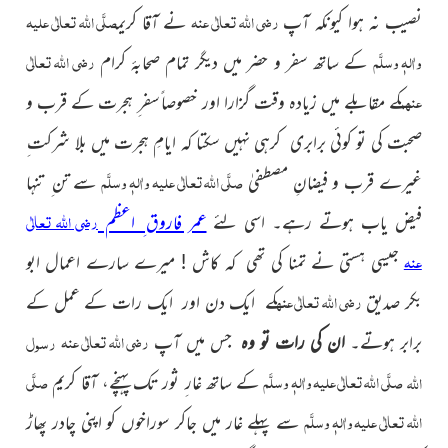
رضی اللہ تعالٰی عنہ
صلَّی اللہ تعالٰی علیہ
نصیب نہ ہوا کیونکہ آپ
نے آقا کریم
واٰلہٖ وسلَّم
رضی اللہ تعالٰی
کے ساتھ سفر و حضر میں دیگر تمام صحابۂ کرام
عنھم
کے مقابلے میں زیادہ وقت گزارا اور خصوصا ًسفر ِ ہجرت کے قرب و
صحبت کی تو کوئی برابری کرہی نہیں سکتا کہ ایامِ ہجرت میں بلا شرکت ِ
صلَّی اللہ تعالٰی علیہ واٰلہٖ وسلَّم
غیرے قرب و فیضانِ مصطفیٰ
سے تن ِ تنہا
رضی اللہ تعالٰی
فیض یاب ہوتے رہے۔ اسی لئے
عمر فاروق ِ اعظم
عنہ
جیسی ہستی نے تمنا کی تھی کہ کاش ! میرے سارے اعمال ابو
رضی اللہ تعالٰی عنہ
بکر صدیق
کے ایک دن اور ایک رات کے عمل کے
رضی اللہ تعالٰی عنہ
رسول
برابر ہوتے۔
ان کی رات تو وہ
جس میں آپ
صلَّی اللہ تعالٰی علیہ واٰلہٖ وسلَّم
صلَّی
اللہ
کے ساتھ غار ِ ثور تک پہنچے، آقا کریم
اللہ تعالٰی علیہ واٰلہٖ وسلَّم
سے پہلے غار میں جاکر سوراخوں کو اپنی چادر پھاڑ