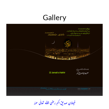
Gallery
فیضانِ صدیق اکبررضی اللہ تعالٰی عنہ