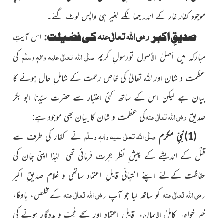
موجود کفار غار کے اندر جھانکے بغیر ہی واپس لوٹ گئے۔
رضی اللہ تعالٰی عنہ
صدیقِ اکبر
کی فضیلت:
اس آیتِ
صلَّی اللہ تعالٰی علیہ واٰلہٖ وسلَّم
مبارکہ میں اَصلُ الاُصول تورسولِ کریم
کی
اللہ
عظمت و شان اور
تعالیٰ کی خاص رحمت کے شامل ِ حال ہونے کا
بیان ہے لیکن اس کے ساتھ کئی اعتبار سے حضرت سیّدنا ابو بکر
رضی اللہ تعالٰی عنہ
صدیق
کی عظمت و شان کا بیان بھی موجود ہے:
صلَّی اللہ تعالٰی علیہ واٰلہٖ وسلَّم
(1)نبیِّ مکرم
نے کفار کی طرف سے
قتل کے اندیشے کے پیش ِ نظر ہجرت فرمائی تھی لہٰذا اپنی جان کی
حفاظت کےلئے اپنے انتہائی قابل ِ اعتماد ساتھی و غلام صدیق ِ اکبر
رضی اللہ تعالٰی عنہ
رضی اللہ تعالٰی عنہ
کو ساتھ لیا جو آپ
کےمخلص، باوفا،
خیر خواہ، کاملُ الایمان، قابل ِ اعتماد اور سچے مُحِبّ و مددگار ہونے کی