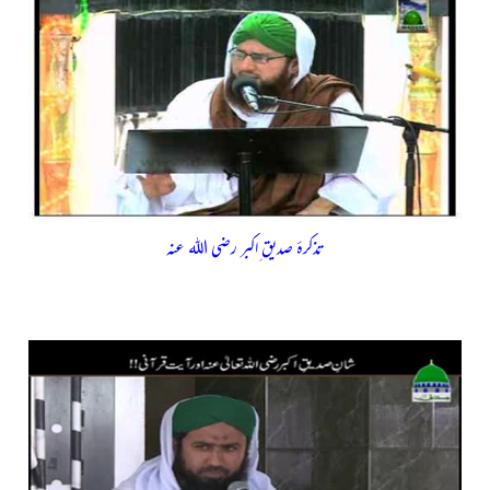
تذکرۂ صدیق ِاکبر رضی اللہ عنہ