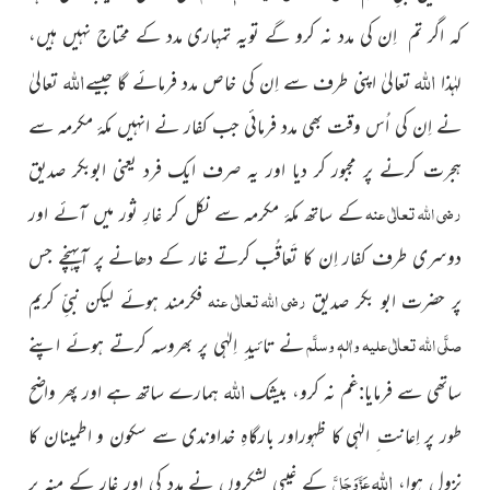
کہ اگر تم اِن کی مدد نہ کرو گے تویہ تمہاری مدد کے محتاج نہیں ہیں،
اللہ
اللہ
لہٰذا
تعالیٰ اپنی طرف سے اِن کی خاص مدد فرمائے گا جیسے
تعالیٰ
نے اِن کی اُس وقت بھی مدد فرمائی جب کفار نے انہیں مکۂ مکرمہ سے
ہجرت کرنے پر مجبور کر دیا اور یہ صرف ایک فرد یعنی ابوبکر صدیق
رضی اللہ تعالٰی عنہ
کے ساتھ مکۂ مکرمہ سے نکل کر غارِ ثور میں آئے اور
دوسری طرف کفار اِن کا تَعاقُب کرتے غار کے دھانے پر آپہنچے جس
رضی اللہ تعالٰی عنہ
پر حضرت ابو بکر صدیق
فکرمند ہوئے لیکن نبیِّ کریم
صلَّی اللہ تعالٰی علیہ واٰلہٖ وسلَّم
نے تائید ِ اِلہٰی پر بھروسہ کرتے ہوئے اپنے
اللہ
ساتھی سے فرمایا:غم نہ کرو، بیشک
ہمارے ساتھ ہے اور پھر واضح
طور پر اِعانت ِ الہٰی کا ظہوراور بارگاہِ خداوندی سے سکون و اطمینان کا
اللہ
عَزَّوَجَلَّ
نزول ہوا،
کے غیبی لشکروں نے مدد کی اور غار کے منہ پر