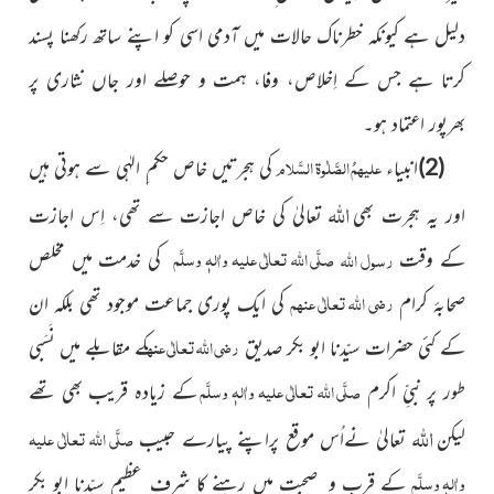
دلیل ہے کیونکہ خطرناک حالات میں آدمی اسی کو اپنے ساتھ رکھنا پسند
کرتا ہے جس کے اِخلاص، وفا، ہمت و حوصلے اور جاں نثاری پر
بھرپور اعتماد ہو۔
علیہمُ الصَّلٰوۃ السَّلام
(2)
انبیاء
کی ہجرتیں خاص حکم ِ الہٰی سے ہوتی ہیں
اللہ
اور یہ ہجرت بھی
تعالیٰ کی خاص اجازت سے تھی، اِس اجازت
صلَّی اللہ تعالٰی علیہ واٰلہٖ وسلَّم
رسول
اللہ
کے وقت
کی خدمت میں مخلص
رضی اللہ تعالٰی عنھم
صحابۂ کرام
کی ایک پوری جماعت موجود تھی بلکہ ان
رضی اللہ تعالٰی عنہ
کے کئی حضرات سیّدنا ابو بکر صدیق
کے مقابلے میں نَسَبی
صلَّی اللہ تعالٰی علیہ واٰلہٖ وسلَّم
طور پر نبیِّ اکرم
کے زیادہ قریب بھی تھے
اللہ
صلَّی اللہ تعالٰی علیہ
لیکن
تعالیٰ نےاُس موقع پراپنے پیارے حبیب
واٰلہٖ وسلَّم
کے قرب و صحبت میں رہنے کا شرف ِ عظیم سیّدنا ابو بکر