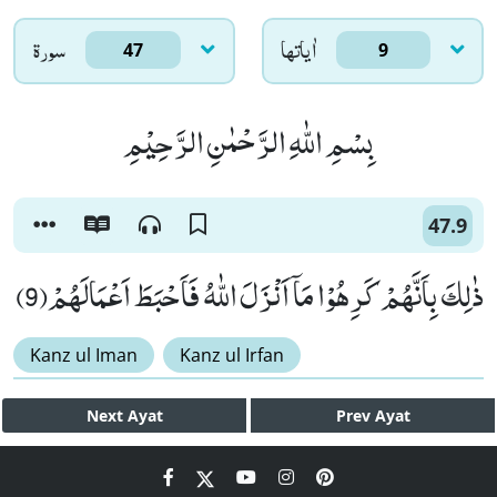
اٰياتها
سورۃ
47
9
بِسْمِ اللّٰهِ الرَّحْمٰنِ الرَّحِیْمِ
47.9
ذٰلِكَ بِاَنَّهُمْ كَرِهُوْا مَاۤ اَنْزَلَ اللّٰهُ فَاَحْبَطَ اَعْمَالَهُمْ(9)
Kanz ul Iman
Kanz ul Irfan
Next
Ayat
Prev
Ayat