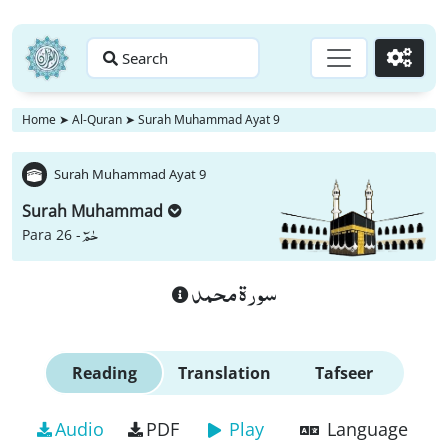
Search
Go
Home
➤
Al-Quran
➤
Surah Muhammad Ayat 9
Surah Muhammad Ayat 9
Surah Muhammad
حٰمٓ
Para 26 -
سورة محمد
Reading
Translation
Tafseer
Audio
PDF
Play
Language