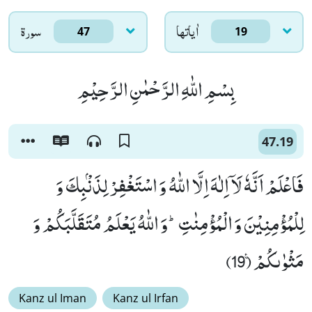
اٰياتها
سورۃ
47
19
بِسْمِ اللّٰهِ الرَّحْمٰنِ الرَّحِیْمِ
47.19
فَاعْلَمْ اَنَّهٗ لَاۤ اِلٰهَ اِلَّا اللّٰهُ وَ اسْتَغْفِرْ لِذَنْۢبِكَ وَ
لِلْمُؤْمِنِیْنَ وَ الْمُؤْمِنٰتِؕ-وَ اللّٰهُ یَعْلَمُ مُتَقَلَّبَكُمْ وَ
مَثْوٰىكُمْ۠ (19)
Kanz ul Iman
Kanz ul Irfan