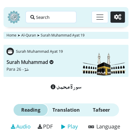
Search
Go
Home
➤
Al-Quran
➤
Surah Muhammad Ayat 19
Surah Muhammad Ayat 19
Surah Muhammad
حٰمٓ
Para 26 -
سورة محمد
Reading
Translation
Tafseer
Audio
PDF
Play
Language