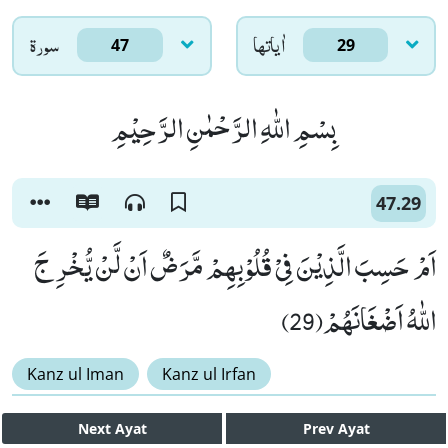
اٰياتها
سورۃ
47
29
بِسْمِ اللّٰهِ الرَّحْمٰنِ الرَّحِیْمِ
47.29
اَمْ حَسِبَ الَّذِیْنَ فِیْ قُلُوْبِهِمْ مَّرَضٌ اَنْ لَّنْ یُّخْرِ جَ
اللّٰهُ اَضْغَانَهُمْ(29)
Kanz ul Iman
Kanz ul Irfan
Next
Ayat
Prev
Ayat