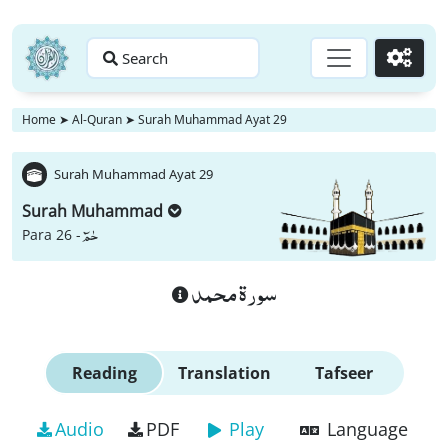
Search
Go
Home
➤
Al-Quran
➤
Surah Muhammad Ayat 29
Surah Muhammad Ayat 29
Surah Muhammad
حٰمٓ
Para 26 -
سورة محمد
Reading
Translation
Tafseer
Audio
PDF
Play
Language