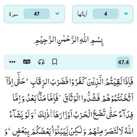
اٰياتها
سورۃ
47
4
بِسْمِ اللّٰهِ الرَّحْمٰنِ الرَّحِیْمِ
47.4
فَاِذَا لَقِیْتُمُ الَّذِیْنَ كَفَرُوْا فَضَرْبَ الرِّقَابِؕ-حَتّٰۤى اِذَاۤ
اَثْخَنْتُمُوْهُمْ فَشُدُّوا الْوَثَاقَۙ-فَاِمَّا مَنًّۢا بَعْدُ وَ اِمَّا
فِدَآءً حَتّٰى تَضَعَ الْحَرْبُ اَوْزَارَهَا ﲰذٰلِكَ ﳍوَ لَوْ یَشَآءُ
اللّٰهُ لَانْتَصَرَ مِنْهُمْ وَ لٰـكِنْ لِّیَبْلُوَاۡ بَعْضَكُمْ بِبَعْضٍؕ-وَ