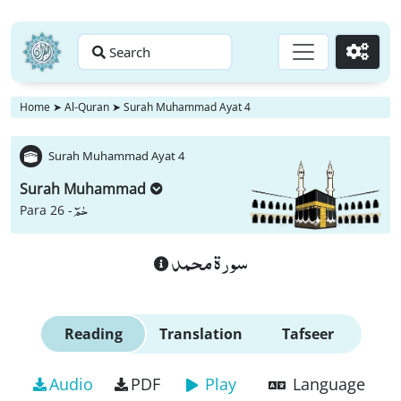
Search
Go
Home
➤
Al-Quran
➤
Surah Muhammad Ayat 4
Surah Muhammad Ayat 4
Surah Muhammad
حٰمٓ
Para 26 -
سورة محمد
Reading
Translation
Tafseer
Audio
PDF
Play
Language