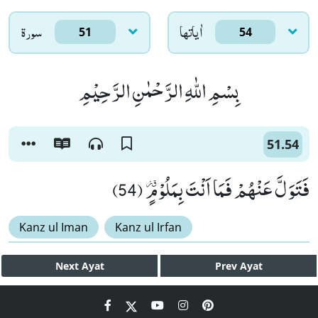
اٰياتها
سورۃ
51
54
بِسْمِ اللّٰهِ الرَّحْمٰنِ الرَّحِیْمِ
51.54
فَتَوَلَّ عَنْهُمْ فَمَا اَنْتَ بِمَلُوْمٍ ﱭ(54)
Kanz ul Iman
Kanz ul Irfan
Next
Ayat
Prev
Ayat