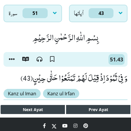
اٰياتها
سورۃ
51
43
بِسْمِ اللّٰهِ الرَّحْمٰنِ الرَّحِیْمِ
51.43
وَ فِیْ ثَمُوْدَ اِذْ قِیْلَ لَهُمْ تَمَتَّعُوْا حَتّٰى حِیْنٍ(43)
Kanz ul Iman
Kanz ul Irfan
Next
Ayat
Prev
Ayat