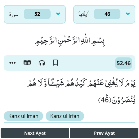
اٰياتها
سورۃ
52
46
بِسْمِ اللّٰهِ الرَّحْمٰنِ الرَّحِیْمِ
52.46
یَوْمَ لَا یُغْنِیْ عَنْهُمْ كَیْدُهُمْ شَیْــٴًـا وَّ لَا هُمْ
یُنْصَرُوْنَﭤ(46)
Kanz ul Iman
Kanz ul Irfan
Next
Ayat
Prev
Ayat