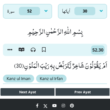
اٰياتها
سورۃ
52
30
بِسْمِ اللّٰهِ الرَّحْمٰنِ الرَّحِیْمِ
52.30
اَمْ یَقُوْلُوْنَ شَاعِرٌ نَّتَرَبَّصُ بِهٖ رَیْبَ الْمَنُوْنِ(30)
Kanz ul Iman
Kanz ul Irfan
Next
Ayat
Prev
Ayat