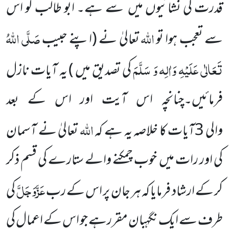
قدرت کی نشانیوں میں سے ہے۔ ابو طالب کو اس
اللّٰہ
صَلَّی اللّٰہُ
سے تعجب ہوا تو
تعالیٰ نے
(اپنے حبیب
تَعَالٰی عَلَیْہِ وَاٰلِہ وَ سَلَّمَ
کی تصدیق میں )
یہ آیات نازل
فرمائیں۔چنانچہ اس آیت اور اس کے بعد
اللّٰہ
والی 3آیات کا خلاصہ یہ ہے کہ
تعالیٰ نے آسمان
کی اور رات میں خوب چمکنے والے ستارے کی قسم ذکر
عَزَّوَجَلَّ
کر کے ارشاد فرمایا کہ ہر جان پر اس کے رب
کی
طرف سے ایک نگہبان مقررہے جو اس کے اعمال کی