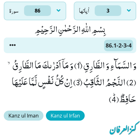
اٰياتها
سورۃ
86
3
بِسْمِ اللّٰهِ الرَّحْمٰنِ الرَّحِیْمِ
86.1-2-3-4
وَ السَّمَآءِ وَ الطَّارِقِۙ (1) وَ مَاۤ اَدْرٰىكَ مَا الطَّارِقُۙ
(2) النَّجْمُ الثَّاقِبُۙ (3) اِنْ كُلُّ نَفْسٍ لَّمَّا عَلَیْهَا
حَافِظٌﭤ(4)
Kanz ul Iman
Kanz ul Irfan
کنزالعرفان