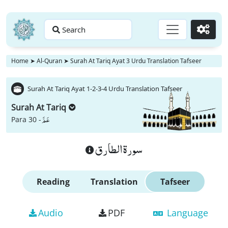
Search
Go
Home
➤
Al-Quran
➤
Surah At Tariq Ayat 3 Urdu Translation Tafseer
Surah At Tariq Ayat 1-2-3-4 Urdu Translation Tafseer
Surah At Tariq
عَمَّ
Para 30 -
سورة الطارق
Reading
Translation
Tafseer
Audio
PDF
Language