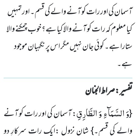
آسمان کی اور رات کو آنے والے کی قسم۔ اورتمہیں
کیا معلوم کہ رات کو آنے والا کیا ہے؟ خوب چمکنے والا
ستارا ہے۔ کوئی جان نہیں مگر اس پر نگہبان موجود
ہے۔
تفسیر : ‎صراط الجنان
وَ السَّمَآءِ وَ الطَّارِقِ
{
: آسمان کی اور رات کو آنے
والے کی قسم۔} شانِ نزول :ایک رات سرکارِ دو