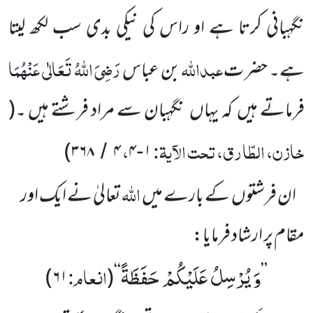
نگہبانی کرتا ہے او راس کی نیکی بدی سب لکھ لیتا
عبداللّٰہ
رَضِیَ اللّٰہُ تَعَالٰی عَنْہُمَا
ہے۔ حضر ت
بن عباس
فرماتے ہیں کہ یہاں نگہبان سے مراد فرشتے ہیں ۔
(
خازن، الطّارق، تحت الآیۃ:
،
)
۳۶۸
۴
۴
۱
/
-
اللّٰہ
ان فرشتوں کے بارے میں
تعالیٰ نے ایک اور
مقام پر ارشاد فرمایا:
وَ یُرْسِلُ عَلَیْكُمْ حَفَظَةً
انعام:
)
۶۱
(
‘‘
’’