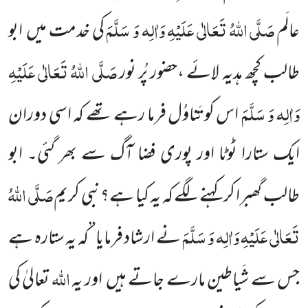
صَلَّی اللّٰہُ تَعَالٰی عَلَیْہِ وَاٰلِہ وَ سَلَّمَ
عالَم
کی خدمت میں ابو
صَلَّی اللّٰہُ تَعَالٰی عَلَیْہِ
طالب کچھ ہدیہ لائے ،حضور پُر نور
وَاٰلِہ وَ سَلَّمَ
اس کو تَناوُل فرما رہے تھے کہ اسی دوران
ایک ستارا ٹوٹا اور پوری فضا آگ سے بھر گئی۔ ابو
صَلَّی اللّٰہُ
طالب گھبرا کر کہنے لگے کہ یہ کیا ہے؟نبی کریم
تَعَالٰی عَلَیْہِ وَاٰلِہ وَ سَلَّمَ
نے ارشاد فرمایا’’کہ یہ ستارہ ہے
اللّٰہ
جس سے شَیاطین مارے جاتے ہیں اور یہ
تعالیٰ کی