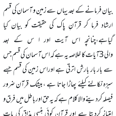
بیان فرمانے کے بعد یہاں
سے زمین و آسمان کی قسم
ارشاد فرما کر قرآنِ پاک کی حقیقت کو بیان کیا
گیاہے،چنانچہ اس آیت اور ا س کے بعد
والی
3
آیات کا خلاصہ یہ ہے کہ اس آسمان کی قسم جس
سے بار بار بارش اترتی ہے اوراس زمین کی قسم جسے
سبزہ نکالنے کیلئے پھاڑا جاتا ہے ،بیشک قرآن ضرور
فیصلہ کردینے والا کلام ہے کہ یہ حق اورباطل میں
فرق و
اِمتیاز کردیتا ہے اور قرآن کوئی ہنسی مذاق کی بات