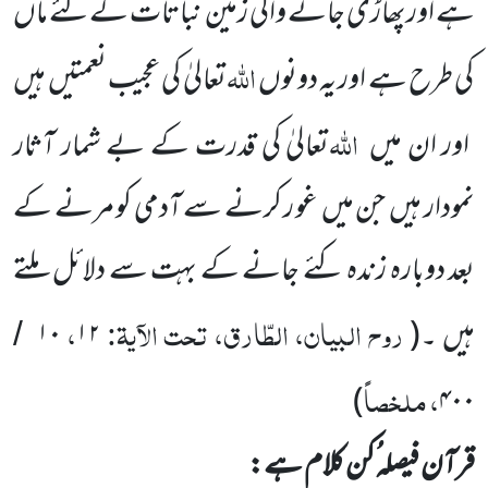
ہے اورپھاڑی جانے والی زمین نباتات کے لئے ماں
اللّٰہ
کی طرح ہے اور یہ دونوں
تعالیٰ کی عجیب نعمتیں
ہیں
اللّٰہ
اور ان میں
تعالیٰ کی قدرت کے بے شمار آثار
نمودار ہیں
جن میں
غور کرنے سے آدمی کو مرنے کے
بعد دوبارہ زندہ کئے جانے کے بہت سے دلائل ملتے
روح البیان، الطّارق، تحت الآیۃ:
،
ہیں ۔
(
۱۲
۱۰
/
، ملخصاً
)
۴۰۰
قرآن فیصلہ ُکن کلام ہے: