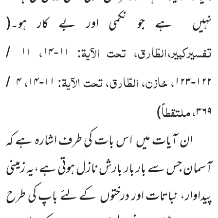
نہیں
ہے جو نکمی اور بے کار ہو۔
(
تفسیرکبیر،الطّارق، تحت الآیۃ:
،
۱۱
۱۴
۱۱
/
-
، خازن، الطّارق، تحت الآیۃ:
،
۴
۱۴
۱۱
۱۲۳
۱۲۲
/
-
-
، ملتقطاً
)
۳۶۹
ان آیات میں
ا س بات کی طرف اشارہ ہے کہ
آسمان جس سے بار بار بارش نازل ہوتی ہے،یہ زمینی
پیداوار، نباتات اور درختوں
کے لئے باپ کی طرح