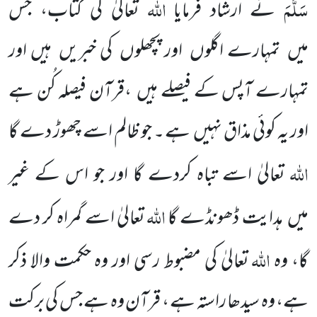
سَلَّمَ
اللّٰہ
نے ارشاد فرمایا’’
تعالیٰ کی کتاب، جس
میں
تمہارے اگلوں
اور پچھلوں
کی خبریں
ہیں اور
تمہارے آپس کے فیصلے ہیں
،قرآن فیصلہ کُن ہے
اور یہ کوئی مذاق نہیں
ہے ۔ جو ظالم اسے چھوڑ دے گا
اللّٰہ
تعالیٰ اسے تباہ کردے گا اور جو اس کے غیر
اللّٰہ
میں
ہدایت ڈھونڈے گا
تعالیٰ اسے گمراہ کر دے
اللّٰہ
گا، وہ
تعالیٰ کی مضبوط رسی اور وہ حکمت والا ذکر
ہے، وہ سیدھا راستہ ہے ، قرآن وہ ہے جس کی برکت