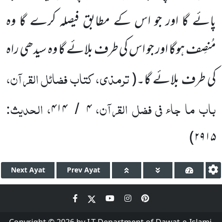
پائے گا اور جو اس کے مطابق فیصلہ کرے گا وہ
مُنصِف ہوگا اور جو اس کی طرف بلائے گا وہ سیدھی راہ
ترمذی، کتاب فضائل القرآن،
کی طرف بلائے گا۔
(
باب ما جاء فی فضل القرآن،
، الحدیث:
۴۱۴
۴
/
)
۲۹۱۵
Next
Ayat
Prev
Ayat