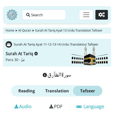
Search
Go
Home
➤
Al-Quran
➤
Surah At Tariq Ayat 13 Urdu Translation Tafseer
Surah At Tariq Ayat 11-12-13-14 Urdu Translation Tafseer
Surah At Tariq
عَمَّ
Para 30 -
سورة الطارق
Reading
Translation
Tafseer
Audio
PDF
Language