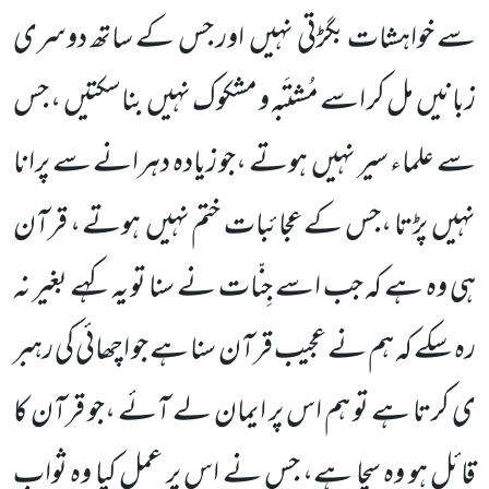
سے خواہشات بگڑتی نہیں
اور جس کے ساتھ دوسری
زبانیں
مل کر اسے مُشتَبہ و مشکوک نہیں
بناسکتیں
، جس
سے علماء سیر نہیں
ہوتے ،جو زیادہ دہرانے سے پرانا
نہیں
پڑتا ،جس کے عجائبات ختم نہیں
ہوتے ، قرآن
ہی وہ ہے کہ جب اسے جِنّات نے سنا تو یہ کہے بغیر نہ
رہ سکے کہ ہم نے عجیب قرآن سنا ہے جو اچھائی کی رہبر
ی کرتا ہے تو ہم اس پر ایمان لے آئے ،جو قرآن کا
قائل ہو وہ سچا ہے، جس نے اس پر عمل کیا وہ ثواب