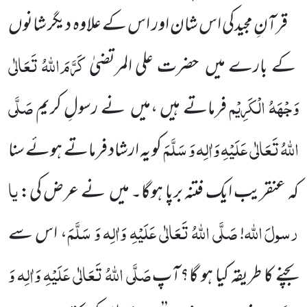
قرآنِ مجیدکی اس شان اور اس کے علاوہ دیگر شانوں
کَرَّمَ اللّٰہُ تَعَالٰی
کے بارے میں
حضرت علی المرتضیٰ
وَجْہَہُ الْکَرِیْم
صَلَّی
فرماتے ہیں ،میں
نے رسولِ کریم
اللّٰہُ تَعَالٰی عَلَیْہِ وَاٰلِہ وَ سَلَّمَ
کو یہ ارشاد فرماتے ہوئے سنا
یا
کہ عنقریب ایک فتنہ برپا ہوگا۔
میں
نے عرض کی:
رسولَ
اللّٰہ
صَلَّی اللّٰہُ تَعَالٰی عَلَیْہِ وَاٰلِہ وَ سَلَّمَ
!
، اس سے
صَلَّی اللّٰہُ تَعَالٰی عَلَیْہِ وَاٰلِہ وَ
بچنے کا طریقہ کیا ہو گا؟آپ