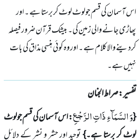
اس آسمان کی قسم جولوٹ لوٹ کر برستا ہے ۔ اور
پھاڑی جانے والی زمین کی۔ بیشک قرآن ضرور فیصلہ
کردینے والا کلام ہے ۔ اور وہ کوئی ہنسی مذاق کی بات
نہیں ہے۔
تفسیر : ‎صراط الجنان
وَ السَّمَآءِ ذَاتِ الرَّجْعِ
{
: اس آسمان کی قسم جولوٹ
لوٹ کر برستا ہے۔}
توحید اور حشر و نشر کے دلائل