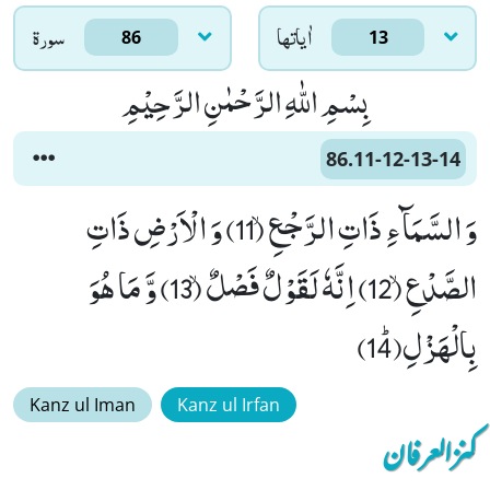
اٰياتها
سورۃ
86
13
بِسْمِ اللّٰهِ الرَّحْمٰنِ الرَّحِیْمِ
86.11-12-13-14
وَ السَّمَآءِ ذَاتِ الرَّجْعِۙ (11) وَ الْاَرْضِ ذَاتِ
الصَّدْعِۙ (12) اِنَّهٗ لَقَوْلٌ فَصْلٌۙ (13) وَّ مَا هُوَ
بِالْهَزْلِﭤ(14)
Kanz ul Iman
Kanz ul Irfan
کنزالعرفان