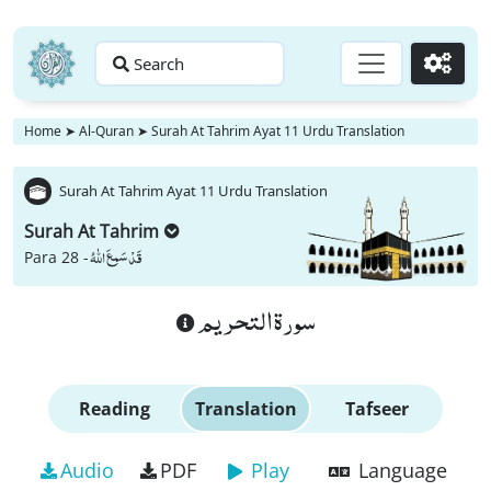
Search
Go
Home
➤
Al-Quran
➤
Surah At Tahrim Ayat 11 Urdu Translation
Surah At Tahrim Ayat 11 Urdu Translation
Surah At Tahrim
قَدْ سَمِعَ اللّٰهُ
Para 28 -
سورة التحريم
Reading
Translation
Tafseer
Audio
PDF
Play
Language