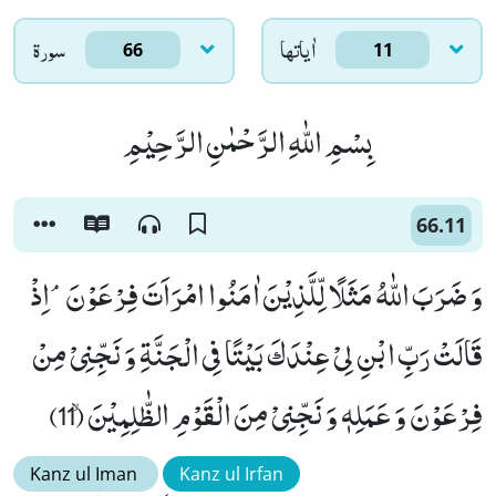
اٰياتها
سورۃ
66
11
بِسْمِ اللّٰهِ الرَّحْمٰنِ الرَّحِیْمِ
66.11
وَ ضَرَبَ اللّٰهُ مَثَلًا لِّلَّذِیْنَ اٰمَنُوا امْرَاَتَ فِرْعَوْنَۘ-اِذْ
قَالَتْ رَبِّ ابْنِ لِیْ عِنْدَكَ بَیْتًا فِی الْجَنَّةِ وَ نَجِّنِیْ مِنْ
فِرْعَوْنَ وَ عَمَلِهٖ وَ نَجِّنِیْ مِنَ الْقَوْمِ الظّٰلِمِیْنَۙ (11)
Kanz ul Iman
Kanz ul Irfan