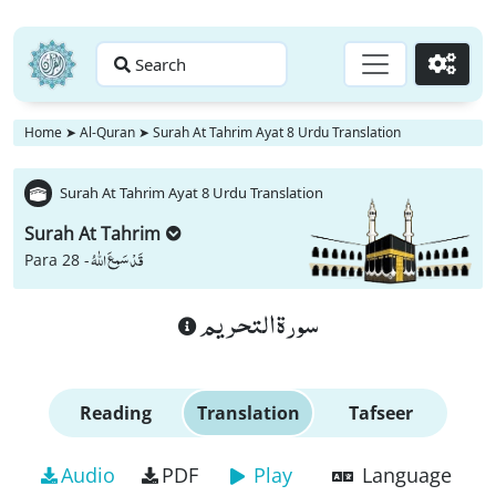
Search
Go
Home
➤
Al-Quran
➤
Surah At Tahrim Ayat 8 Urdu Translation
Surah At Tahrim Ayat 8 Urdu Translation
Surah At Tahrim
قَدْ سَمِعَ اللّٰهُ
Para 28 -
سورة التحريم
Reading
Translation
Tafseer
Audio
PDF
Play
Language