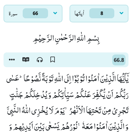
اٰياتها
سورۃ
66
8
بِسْمِ اللّٰهِ الرَّحْمٰنِ الرَّحِیْمِ
66.8
یٰۤاَیُّهَا الَّذِیْنَ اٰمَنُوْا تُوْبُوْۤا اِلَى اللّٰهِ تَوْبَةً نَّصُوْحًاؕ-عَسٰى
رَبُّكُمْ اَنْ یُّكَفِّرَ عَنْكُمْ سَیِّاٰتِكُمْ وَ یُدْخِلَكُمْ جَنّٰتٍ
تَجْرِیْ مِنْ تَحْتِهَا الْاَنْهٰرُۙ-یَوْمَ لَا یُخْزِی اللّٰهُ النَّبِیَّ
وَ الَّذِیْنَ اٰمَنُوْا مَعَهٗۚ-نُوْرُهُمْ یَسْعٰى بَیْنَ اَیْدِیْهِمْ وَ