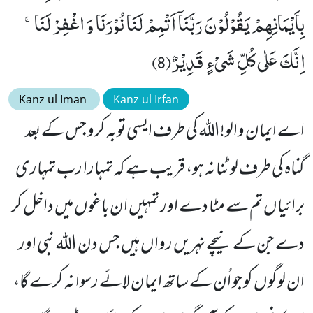
بِاَیْمَانِهِمْ یَقُوْلُوْنَ رَبَّنَاۤ اَتْمِمْ لَنَا نُوْرَنَا وَ اغْفِرْ لَنَاۚ-
اِنَّكَ عَلٰى كُلِّ شَیْءٍ قَدِیْرٌ(8)
Kanz ul Iman
Kanz ul Irfan
اے ایمان والو!اللہ کی طرف ایسی توبہ کرو جس کے بعد
گناہ کی طرف لوٹنا نہ ہو، قریب ہے کہ تمہارا رب تمہاری
برائیاں تم سے مٹا دے اور تمہیں ان باغوں میں داخل کر
دے جن کے نیچے نہریں رواں ہیں جس دن اللہ نبی اور
ان لوگوں کو جو اُن کے ساتھ ایمان لائے رسوا نہ کرے گا،