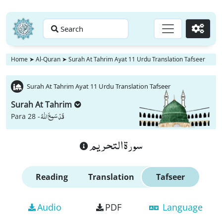
Search
Go
Home
➤
Al-Quran
➤
Surah At Tahrim Ayat 11 Urdu Translation Tafseer
Surah At Tahrim Ayat 11 Urdu Translation Tafseer
Surah At Tahrim
قَدْ سَمِعَ اللّٰهُ
Para 28 -
سورة التحريم
Reading
Translation
Tafseer
Audio
PDF
Language