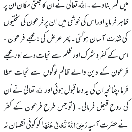
اللّٰہ
میں
گھر بنا دے۔
تعالیٰ نے ان کا جنتی مکان ان پر
ظاہر فرمایا اور اس کی خوشی میں
ان پر فرعون کی سختیوں
کی شدّت آسان ہوگئی۔پھر عرض کی:مجھے فرعون ،
اس کے کفر و شرک اور ظلم سے نجات دے اور مجھے
فرعون کے دین والے ظالم لوگوں
سے نجات عطا
اللّٰہ
فرما،چنانچہ ان کی یہ دعا قبول ہوئی اور
تعالیٰ نے اُن
کی روح
قبض فرمالی۔
(تو جس طرح فرعون کے کفر
رَضِیَ اللّٰہُ تَعَالٰی
عَنْہَا
نے حضرت آسیہ
کو کوئی نقصان نہ