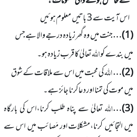
‘‘
سے حاصل ہونے والی معلومات:
اس آیت سے
3
باتیں
معلوم ہوئیں
(
1
)…
جنت میں
وہ گھر زیادہ درجے والا ہے جس
اللّٰہ
میں
بندے کو
تعالیٰ کا قرب زیادہ ہو۔
اللّٰہ
(
2
)…
کی محبت میں
اس سے ملاقات کے شوق
میں
موت کی تمنا اور دعاکرنا جائز ہے۔
اللّٰہ
(
3
)…
تعالیٰ سے پناہ طلب کرنا،اس کی بارگاہ
میں
التجائیں
کرنا،مشکلات اور مَصائب میں
اس سے