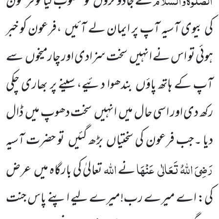
نے جادو گروں
کو مغلوب کیا تو فرعون
کی بیوی آسیہ آپ پر ایمان لے آئیں
،فرعون کو خبر
ہوئی
تو اس نے انہیں
سخت سزادی اور چارمیخوں
سے
آپ کے ہاتھ پاؤں
بندھوا دئیے، سینے پر بھاری چکی
رکھ دی اور اسی حال میں
انہیں
سخت دھوپ میں
ڈال
دیا ۔جب فرعون کی سختیاں
بڑھ گئیں
تو حضرت آسیہ
رَضِیَ اللّٰہُ تَعَالٰی
عَنْہَا
اللّٰہ
نے
تعالیٰ کی بارگاہ
میں
عرض
کی: اے میرے رب!میرے لیے اپنے پاس جنت