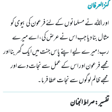
کنزالعرفان
اور اللہ نے مسلمانو ں کے لئے فرعون کی بیوی کو
مثال بنا دیا جب اس نے عرض کی، اے میرے
رب! میرے لیے اپنے پاس جنت میں ایک گھر بنا اور
مجھے فرعون اور اس کے عمل سے نجات دے اور
مجھے ظالم لوگوں سے نجات عطا فرما۔
تفسیر : ‎صراط الجنان