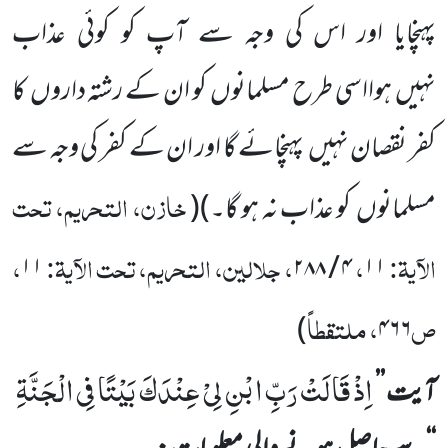
پہنچایا اور اس
کی وجہ سے آپ کو کوئی عذاب
نہیں
ہوااسی طرح مسلمانوں
کو ان کے رشتہ داروں
کا
کفر نقصان نہیں
پہنچائے گا اور ان کے کفر کی وجہ سے
خازن، التحریم، تحت
مسلمانوں
کو عذاب نہ ہو گا۔)
(
الآیۃ:
،
، جلالین، التحریم، تحت الآیۃ:
،
۱۱
۲۸۸
/
۴
۱۱
ص
، ملتقطاً
)
۴۶۶
اِذْ قَالَتْ رَبِّ ابْنِ لِیْ عِنْدَكَ بَیْتًا فِی الْجَنَّةِ
آیت
’’