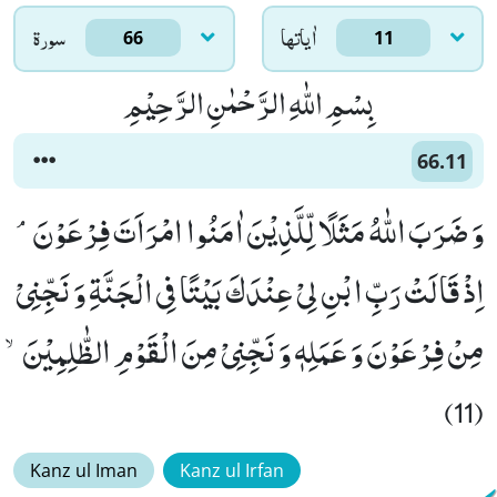
اٰياتها
سورۃ
66
11
بِسْمِ اللّٰهِ الرَّحْمٰنِ الرَّحِیْمِ
66.11
وَ ضَرَبَ اللّٰهُ مَثَلًا لِّلَّذِیْنَ اٰمَنُوا امْرَاَتَ فِرْعَوْنَۘ-
اِذْ قَالَتْ رَبِّ ابْنِ لِیْ عِنْدَكَ بَیْتًا فِی الْجَنَّةِ وَ نَجِّنِیْ
مِنْ فِرْعَوْنَ وَ عَمَلِهٖ وَ نَجِّنِیْ مِنَ الْقَوْمِ الظّٰلِمِیْنَۙ
(11)
Kanz ul Iman
Kanz ul Irfan