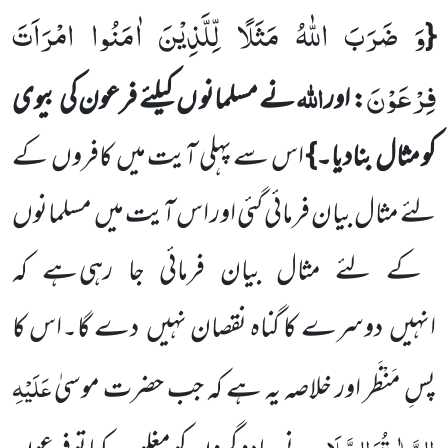
وَ ضَرَبَ اللّٰهُ مَثَلًا لِّلَّذِیْنَ اٰمَنُوا امْرَاَتَ
{
فِرْعَوْنَ
اللّٰہ
: اور
نے مسلمانو ں
کیلئے
فرعون کی بیوی
کو مثال بنادیا۔}
اس سے پہلی آیت میں
کافروں
کے
لئے مثال بیان فرمائی گئی اور اس آیت میں
مسلمانوں
کے لئے مثال بیان فرمائی جا
رہی ہے کہ
انہیں
دوسرے کا گناہ نقصان نہیں
دے گا۔اس کا
عَلَیْہِ
پسِ مَنْظَر اور خلاصہ یہ ہے کہ جب حضرت موسیٰ
الصَّلٰوۃُ
وَالسَّلَام