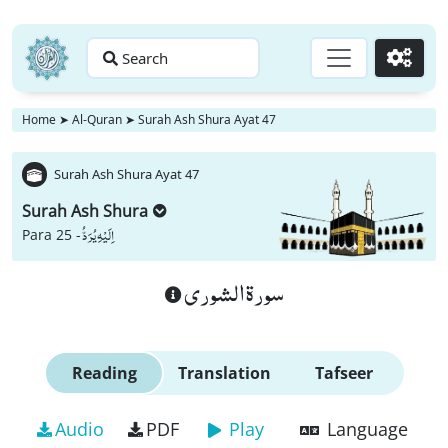
Search
Go
Home
➤
Al-Quran
➤
Surah Ash Shura Ayat 47
Surah Ash Shura Ayat 47
Surah Ash Shura
اِلَیْهِ یُرَدُّ
Para 25 -
سورة الشورى
Reading
Translation
Tafseer
Audio
PDF
Play
Language