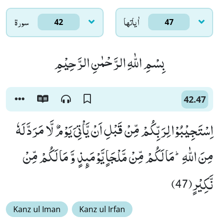
اٰياتها
سورۃ
42
47
بِسْمِ اللّٰهِ الرَّحْمٰنِ الرَّحِیْمِ
42.47
اِسْتَجِیْبُوْا لِرَبِّكُمْ مِّنْ قَبْلِ اَنْ یَّاْتِیَ یَوْمٌ لَّا مَرَدَّ لَهٗ
مِنَ اللّٰهِؕ-مَا لَكُمْ مِّنْ مَّلْجَاٍ یَّوْمَىٕذٍ وَّ مَا لَكُمْ مِّنْ
نَّكِیْرٍ(47)
Kanz ul Iman
Kanz ul Irfan