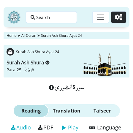
Search
Go
Home
➤
Al-Quran
➤
Surah Ash Shura Ayat 24
Surah Ash Shura Ayat 24
Surah Ash Shura
اِلَیْهِ یُرَدُّ
Para 25 -
سورة الشورى
Reading
Translation
Tafseer
Audio
PDF
Play
Language