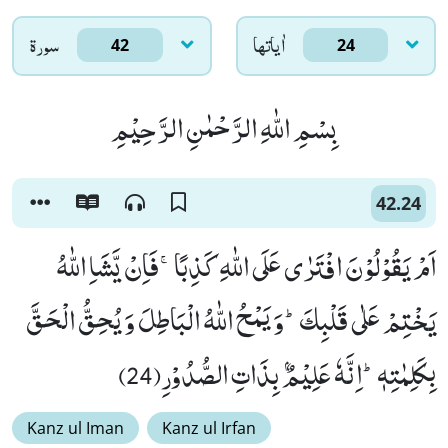
اٰياتها
سورۃ
42
24
بِسْمِ اللّٰهِ الرَّحْمٰنِ الرَّحِیْمِ
42.24
اَمْ یَقُوْلُوْنَ افْتَرٰى عَلَى اللّٰهِ كَذِبًاۚ-فَاِنْ یَّشَاِ اللّٰهُ
یَخْتِمْ عَلٰى قَلْبِكَؕ-وَ یَمْحُ اللّٰهُ الْبَاطِلَ وَ یُحِقُّ الْحَقَّ
بِكَلِمٰتِهٖؕ-اِنَّهٗ عَلِیْمٌۢ بِذَاتِ الصُّدُوْرِ(24)
Kanz ul Iman
Kanz ul Irfan